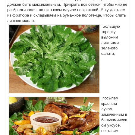
должен быть максимальным. Прикрыть вок сеткой, чтобы жир не
разбрызгивался, но ни в коем случае не крышкой. Утку достаем
из фритюра и складываем на бумажное полотенце, чтобы слить
лишнее масло.
Большую
тарелку
выложим
листьями
зеленого
салата,
посыпем
красным
луком,
замоченным в
бальзамическ
ом уксусе,
поставим