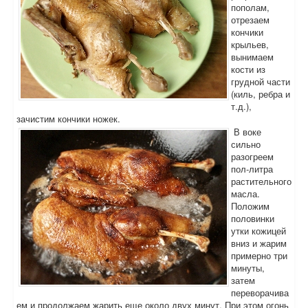
пополам,
отрезаем
кончики
крыльев,
вынимаем
кости из
грудной части
(киль, ребра и
т.д.),
зачистим кончики ножек.
В воке
сильно
разогреем
пол-литра
растительного
масла.
Положим
половинки
утки кожицей
вниз и жарим
примерно три
минуты,
затем
переворачива
ем и продолжаем жарить еще около двух минут. При этом огонь