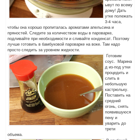
ывут по всему
дому! Дать
утке полежать
3-4 часа,
чтобы она хорошо пропиталась ароматами апельсина и
пряностей. Следите за количеством воды в пароварке,
подливайте при необходимости и сливайте конденсат. Поэтому
лучше готовить в бамбуковой пароварке на воке. Там надо
просто следить за уровнем жидкости.
Готовим
соус. Марина
д из-под утки
процедить и
слить в
небольшую
кастрюльку.
Поставить на
средний
огонь, снять
появившуюся
пену и
уварить до
трети
объема.