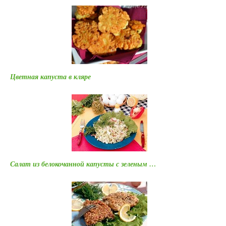
Цветная капуста в кляре
Салат из белокочанной капусты с зеленым …