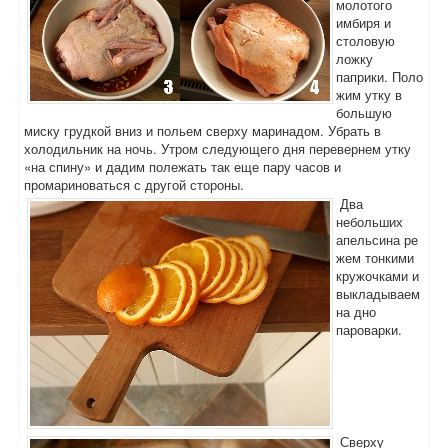
молотого
имбиря и
столовую
ложку
паприки. Поло
жим утку в
большую
миску грудкой вниз и польем сверху маринадом. Убрать в
холодильник на ночь. Утром следующего дня перевернем утку
«на спину» и дадим полежать так еще пару часов и
промариноваться с другой стороны.
Два
небольших
апельсина ре
жем тонкими
кружочками и
выкладываем
на дно
пароварки.
Сверху