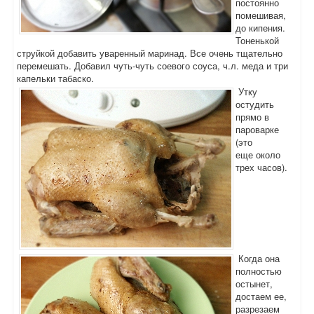
постоянно
помешивая,
до кипения.
Тоненькой
струйкой добавить уваренный маринад. Все очень тщательно
перемешать. Добавил чуть-чуть соевого соуса, ч.л. меда и три
капельки табаско.
Утку
остудить
прямо в
пароварке
(это
еще около
трех часов).
Когда она
полностью
остынет,
достаем ее,
разрезаем