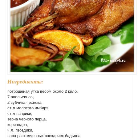
Ингредиенты:
потрошеная утка весом около 2 кило,
7 апельсинов,
2 зубчика чеснока,
ст.л молотого имбиря,
ст.л паприки,
зерна черного перца,
кориандра,
ч.л. гвоздики,
пара растолченных звездочек бадьяна,