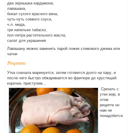
два зернышка кардамона,
лавашана,
бокал сухого красного вина,
чуть-чуть соевого соуса,
ч.л. меда,
три капельки табаско,
пол-литра растительного масла,
салат для украшения
Лавашану можно заменить парой ложек сливового джема или
чатни
Рецепт:
Утка сначала маринуется, затем готовится долго на пару, и
после чего быстро обжаривается во фритюре до хрустящей
корочки, приступим...
Срезать с
утки жир, в
этом
рецепте он
нам не
понадобится.