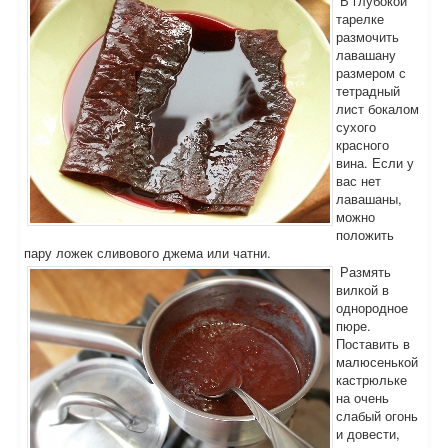
В глубокой
тарелке
размочить
лавашану
размером с
тетрадный
лист бокалом
сухого
красного
вина. Если у
вас нет
лавашаны,
можно
положить
пару ложек сливового джема или чатни.
Размять
вилкой в
однородное
пюре.
Поставить в
малюсенькой
кастрюльке
на очень
слабый огонь
и довести,