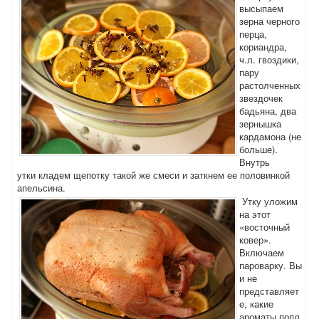
высыпаем
зерна черного
перца,
кориандра,
ч.л. гвоздики,
пару
растолченных
звездочек
бадьяна, два
зернышка
кардамона (не
больше).
Внутрь
утки кладем щепотку такой же смеси и заткнем ее половинкой
апельсина.
Утку уложим
на этот
«восточный
ковер».
Включаем
пароварку. Вы
и не
представляет
е, какие
ароматы попл