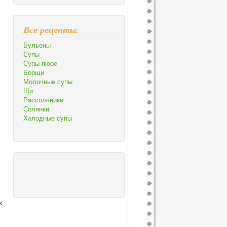
Все рецепты:
Бульоны
Супы
Супы-пюре
Борщи
Молочные супы
Щи
Рассольники
Солянки
Холодные супы
х