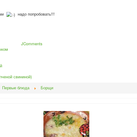
ами
надо попробовать!!!
JComments
чком
ой
пченой свининой)
Первые блюда
Борщи