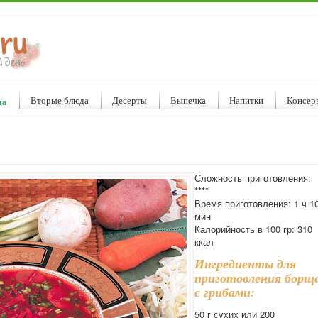
Вторые блюда
Десерты
Выпечка
Напитки
Консер
да
Сложность приготовления:
****
Время приготовления: 1 ч 1
мин
Калорийность в 100 гр: 310
ккал
Ингредиенты для
приготовления борщ
с грибами:
50 г сухих или 200