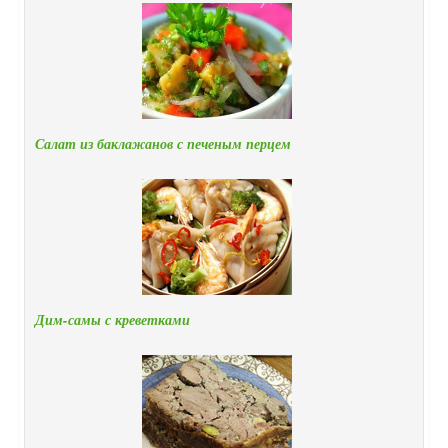
Салат из баклажанов с печеным перцем
Дим-самы с креветками