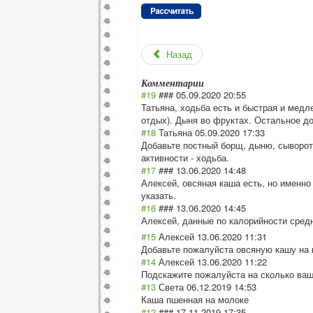
Назад
Комментарии
#19
###
05.09.2020 20:55
Татьяна, ходьба есть и быстрая и медле
отдых). Дыня во фруктах. Остальное до
#18
Татьяна
05.09.2020 17:33
Добавьте постный борщ, дыню, сыворотк
активности - ходьба.
#17
###
13.06.2020 14:48
Алексей, овсяная каша есть, но именн
указать.
#16
###
13.06.2020 14:45
Алексей, данные по калорийности сред
#15
Алексей
13.06.2020 11:31
Добавьте пожалуйста овсяную кашу на 
#14
Алексей
13.06.2020 11:22
Подскажите пожалуйста на сколько ваш
#13
Света
06.12.2019 14:53
Каша пшенная на молоке
#12
###
17.11.2019 17:35