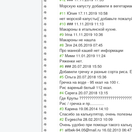
Морскую капусту добавили в вегетари
#11
Юлия
17.11.2019 10:58
нет морской капусты(( добавьте пожалу
#10
###
11.11.2019 11:13
Макароны в итальянской кухне.
#9
Irina
11.11.2019 10:36
Макароны не нашла
#8
Эля
24.05.2019 07:45
Про манной кашей нет информации
#7
Мими
11.01.2019 11:24
Ряженки нет.
#6
###
20.07.2018 15:50
Добавили гречку и разные сорта риса. 
#5
Ольга
20.07.2018 15:36
Гречка на воде - 95 ккал на 100 г.
Рис вареный белый 112 ккал.
#4
Серега
20.07.2018 13:15
Где Крупы ?????????????????????????
Рис / гречка и пр............
#3
Карина
19.06.2014 14:10
Спасибо за калькулятор, очень полезны
#2
Evgescha
28.02.2013 10:09
Очень удобно при помощи такого кальк
#1
aitbek-94.05@mail.ru
16.02.2013 06:47