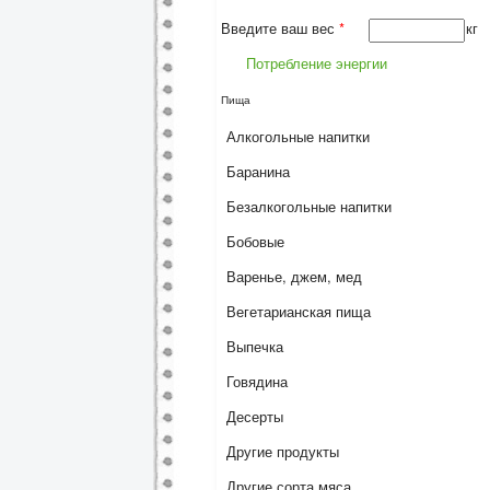
Введите ваш вес
*
кг
Потребление энергии
Пища
Алкогольные напитки
Баранина
Безалкогольные напитки
Бобовые
Варенье, джем, мед
Вегетарианская пища
Выпечка
Говядина
Десерты
Другие продукты
Другие сорта мяса