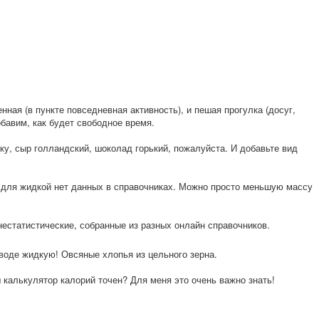
нная (в пункте повседневная активность), и пешая прогулка (досуг,
бавим, как будет свободное время.
у, сыр голландский, шоколад горький, пожалуйста. И добавьте вид
о для жидкой нет данных в справочниках. Можно просто меньшую массу
нестатистич
еские, собранные из разных онлайн справочников.
воде жидкую! Овсяные хлопья из цельного зерна.
 калькулятор калорий точен? Для меня это очень важно знать!