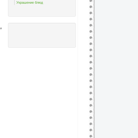
Украшение блюд
ал