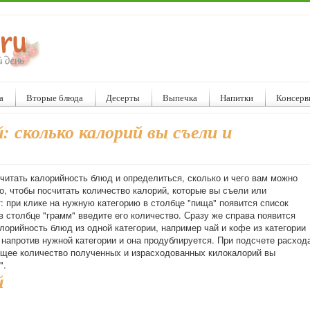
а
Вторые блюда
Десерты
Выпечка
Напитки
Консерв
: сколько калорий вы съели и
читать калорийность блюд и определиться, сколько и чего вам можно
о, чтобы посчитать количество калорий, которые вы съели или
: при клике на нужную категорию в столбце "пища" появится список
в столбце "грамм" введите его количество. Сразу же справа появится
лорийность блюд из одной категории, например чай и кофе из категории
 напротив нужной категории и она продублируется. При подсчете расход
Общее количество полученных и израсходованных килокалорий вы
".
й