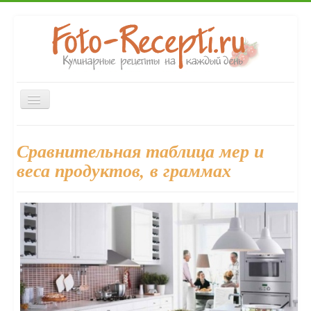
Включить/
выключить
навигацию
Главная
Закуски
Первые блюда
Вторые блюда
Сравнительная таблица мер и
Десерты
Выпечка
Напитки
Консервирование
веса продуктов, в граммах
Форум