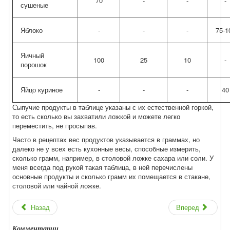
70
-
-
-
сушеные
Яблоко
-
-
-
75-1
Яичный
100
25
10
-
порошок
Яйцо куриное
-
-
-
40
Сыпучие продукты в таблице указаны с их естественной горкой,
то есть сколько вы захватили ложкой и можете легко
переместить, не просыпав.
Часто в рецептах вес продуктов указывается в граммах, но
далеко не у всех есть кухонные весы, способные измерить,
сколько грамм, например, в столовой ложке сахара или соли. У
меня всегда под рукой такая таблица, в ней перечислены
основные продукты и сколько грамм их помещается в стакане,
столовой или чайной ложке.
Назад
Вперед
Комментарии