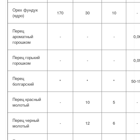
Орех фундук
170
30
10
-
(ядро)
Перец
ароматный
-
-
-
0,0
горошком
Перец горький
-
-
-
0,0
горошком
Перец
*
*
*
50-1
болгарский
Перец красный
-
10
5
-
молотый
Перец черный
-
12
6
-
молотый