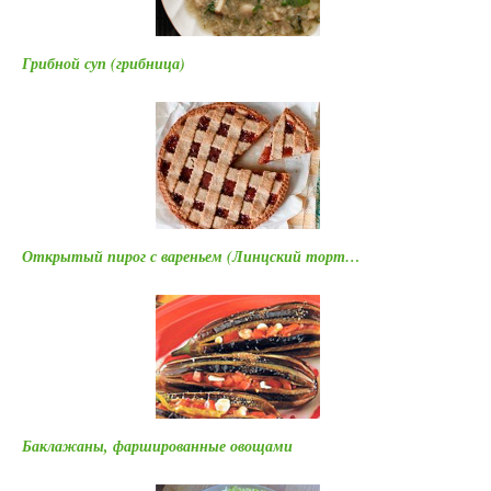
Грибной суп (грибница)
Открытый пирог с вареньем (Линцский торт…
Баклажаны, фаршированные овощами