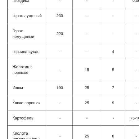
Гвоздика
-
-
-
0,0
Горох лущеный
230
-
-
-
Горох
220
-
-
-
нелущеный
Горчица сухая
-
-
4
-
Желатин в
-
15
5
-
порошке
Изюм
190
25
7
-
Какао-порошок
-
25
9
-
Картофель
-
-
-
75-1
Кислота
-
25
8
-
лимонная (кр.)