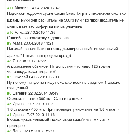
#11
Михаил
14.04.2020 17:47
Подскажите,дрож
и сухие Самы Смак 1хгр в упаковке,на сколько
шрамм муки они расчитаны,на 500гр или 1ко?производите
ль не
укащывает эту информацию на упаковке
#10
Алла
28.10.2019 11:35
Спасибо за подсказку я довольна
#9
Мила
20.04.2018 11:21
Николай, зачем Вам генномодифициро
ванный американский
арахис? Ешьте наш грецкий орех)))
#8
Я
12.08.2017 07:35
А мороженое обычное. Ну допустим,что надо 125 грамм
человеку,а какая мера-то?
#7
Николай
04.05.2016 05:09
Ну почему ни где не пишут сколько весит в среднем 1 арахис
очищенный
#6
Евгений
22.02.2014 09:49
Сколько в чашке 300 мл. Супа в граммах
#5
Ирина
17.07.2013 11:21
1,8 стакана - 450 мл. При переводе умножайте на 1,8 и все :)
#4
Ирина
17.07.2013 11:18
Корень хрена сушеный мелко нарезанный: 100 мл - 40 г
примерно.
#3
Даша
02.05.2013 15:39