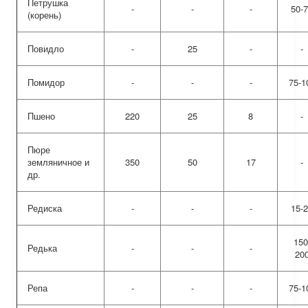
Петрушка
-
-
-
50-
(корень)
Повидло
-
25
-
-
Помидор
-
-
-
75-1
Пшено
220
25
8
-
Пюре
земляничное и
350
50
17
-
др.
Редиска
-
-
-
15-
150
Редька
-
-
-
20
Репа
-
-
-
75-1