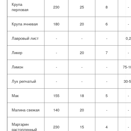
Крупа
230
25
8
-
перловая
Крупа ячневая
180
20
6
-
Лавровый лист
-
-
-
0,2
Ликер
-
20
7
-
Лимон
-
-
-
75-1
Лук репчатый
-
-
-
30-
Мак
155
18
5
-
Малина свежая
140
20
-
-
Маргарин
230
15
4
-
растопленный