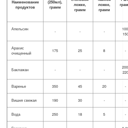
Наименование
(250мл),
ложке,
ложке,
гра
продуктов
грамм
грамм
грамм
Апельсин
100
-
-
-
15
Арахис
175
25
8
-
очищенный
200
Баклажан
-
-
-
22
Варенье
350
45
20
-
Вишня свежая
190
30
-
-
Вода
250
18
5
-