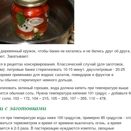
еревянный кружок, чтобы банки не катались и не бились друг об друга.
ют. Закатывают.
 в рецептах консервирования. Классический случай (для заготовок,
и): литровые банки стерилизовать 10-15 минут, двухлитровые - 20-25
о время применимо для жидких салатов, помидоров и фруктов в
ты обычно стерилизуют немного дольше.
рилизовать зеленый горошек, вода должна кипеть при температуре выше
яется обычная соль. Нужна температура кипения 101 градус – добавьте 6
 соли, 103 – 172, 104 – 215, 105 – 255, 107 – 355, 110 – 478.
и с заготовками
тся при температуре воды ниже 100 градусов, примерно 85 градусов - эт
оваться термометром и время от времени выключать огонь, а время
ается в 2-3 раза. В пастеризации нуждаются компоты, овощные