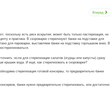
Вперед
ют, поскольку есть риск вскрытия, может быть только пастеризация, но
цепту и практика. В скороварке стерилизуют банки на подставке для
тано для пароварки, выставляем банки на подставку горлышком вниз. В
простерилизоват
ься.
уточнить :если для стерилизации салатов (огурцы или капусты) сразу
ыше крышек вода. И ещё, как стерилизовать в скороварке?
еобходима стерилизация готовой консервы, то предварительно банки
консервов, банки нужно предварительно стерилизовать, или достаточно