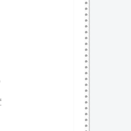
и
с
-