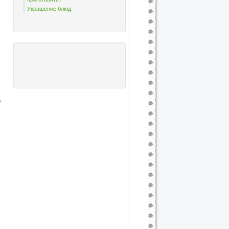
Украшение блюд
а