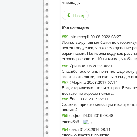
маринады.
Назад
Комментарии
#59
foto-recepti
09.08.2022 08:27
Ирина, закрученные банки не стерилизу
нужен градусник, четкое следование ре
варки паром. Наливаем воду как рассчи
скороварке хватит 10-ти минут, чтобы 
#58
Ирина
09.08.2022 06:31
Спасибо, все очень понятно. Ещё хочу 
закатывать банки, на сколько см д.б.в
#57
#Марина
20.08.2017 07:14
Ева, стерилизуют только 1 раз. Если н
достаточно хорошо помыть.
#56
Ева
19.08.2017 22:11
Скажите, при стерилизации в кастрюле 
помыть?
#55
софья
24.09.2016 08:48
спасибо!!!
#54
сима
31.08.2016 08:14
спасибо кратко и понятно