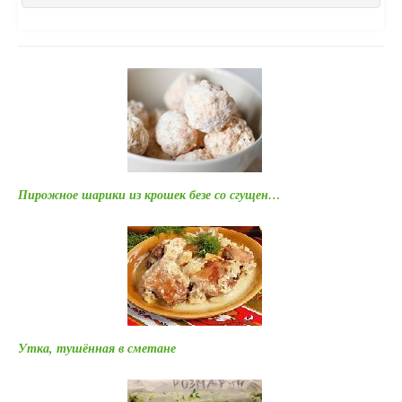
Пирожное шарики из крошек безе со сгущен…
Утка, тушённая в сметане