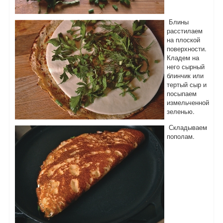
Блины
расстилаем
на плоской
поверхности.
Кладем на
него сырный
блинчик или
тертый сыр и
посыпаем
измельченной
зеленью.
Складываем
пополам.