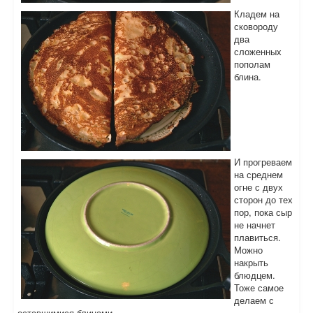
Кладем на
сковороду
два
сложенных
пополам
блина.
И прогреваем
на среднем
огне с двух
сторон до тех
пор, пока сыр
не начнет
плавиться.
Можно
накрыть
блюдцем.
Тоже самое
делаем с
оставшимися блинами.