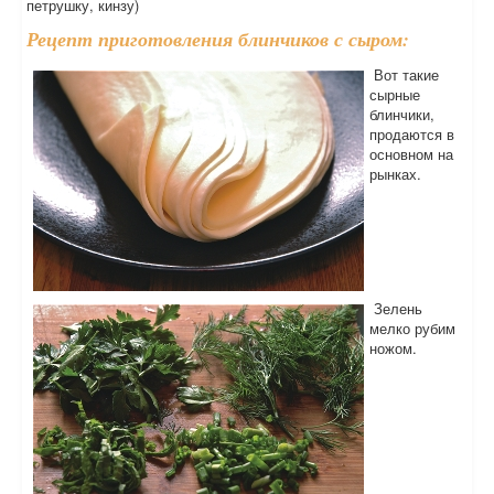
петрушку, кинзу)
Рецепт приготовления блинчиков с сыром:
Вот такие
сырные
блинчики,
продаются в
основном на
рынках.
Зелень
мелко рубим
ножом.