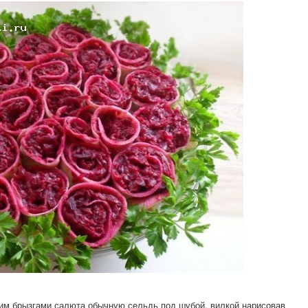
им брызгами салюта обычную сельдь под шубой, вилкой нарисовав