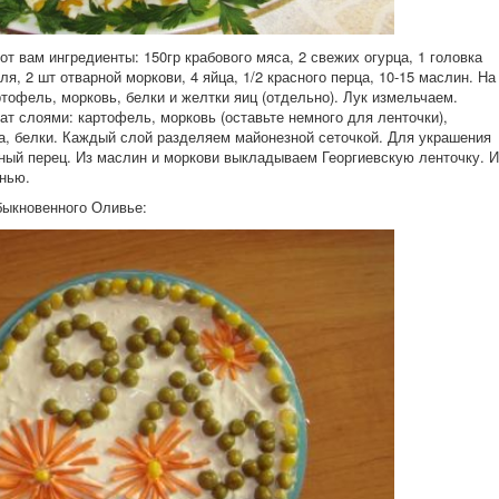
т вам ингредиенты: 150гр крабового мяса, 2 свежих огурца, 1 головка
ля, 2 шт отварной моркови, 4 яйца, 1/2 красного перца, 10-15 маслин. На
ртофель, морковь, белки и желтки яиц (отдельно). Лук измельчаем.
т слоями: картофель, морковь (оставьте немного для ленточки),
за, белки. Каждый слой разделяем майонезной сеточкой. Для украшения
ный перец. Из маслин и моркови выкладываем Георгиевскую ленточку. И
енью.
быкновенного Оливье: