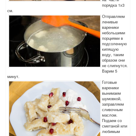
порядка 1х3
см.
Отправляем
ленивые
вареники
небольшими
порциями в
подсоленную
кипящую
воду, таким
образом они
не слипнутся.
Варим 5
минут.
Готовые
вареники
вынимаем
шумовкой,
заправляем
сливочным
маслом.
Подаем со
сметаной или
любимым