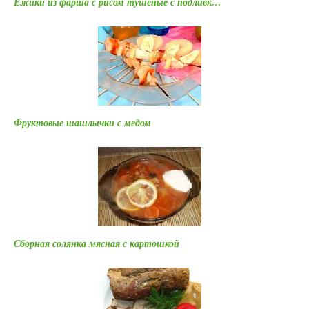
Ежики из фарша с рисом тушеные с подливк…
Фруктовые шашлычки с медом
Сборная солянка мясная с картошкой