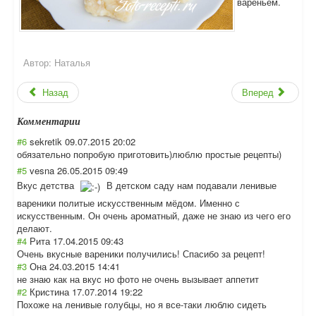
вареньем.
Автор:
Наталья
Назад
Вперед
Комментарии
#6
sekretik
09.07.2015 20:02
обязательно попробую приготовить)люб
лю простые рецепты)
#5
vesna
26.05.2015 09:49
Вкус детства
В детском саду нам подавали ленивые
вареники политые искусственным мёдом. Именно с
искусственным. Он очень ароматный, даже не знаю из чего его
делают.
#4
Рита
17.04.2015 09:43
Очень вкусные вареники получились! Спасибо за рецепт!
#3
Она
24.03.2015 14:41
не знаю как на вкус но фото не очень вызывает аппетит
#2
Кристина
17.07.2014 19:22
Похоже на ленивые голубцы, но я все-таки люблю сидеть