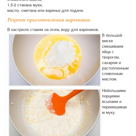
1,5-2 стакана муки,
масло, сметана или варенье для подачи.
Рецепт приготовления вареников:
В кастрюле ставим на огонь воду для вареников.
В большой
миске
смешиваем
яйца с
творогом,
сахаром и
растопленным
сливочным
маслом.
Небольшими
порциями
всыпаем и
перемешивае
м муку.