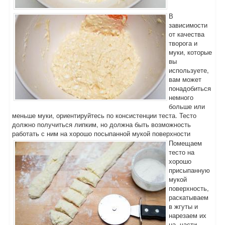
В
зависимости
от качества
творога и
муки, которые
вы
используете,
вам может
понадобиться
немного
больше или
меньше муки, ориентируйтесь по консистенции теста. Тесто
должно получиться липким, но должна быть возможность
работать с ним на хорошо посыпанной мукой поверхности
Помещаем
тесто на
хорошо
присыпанную
мукой
поверхность,
раскатываем
в жгуты и
нарезаем их
на части