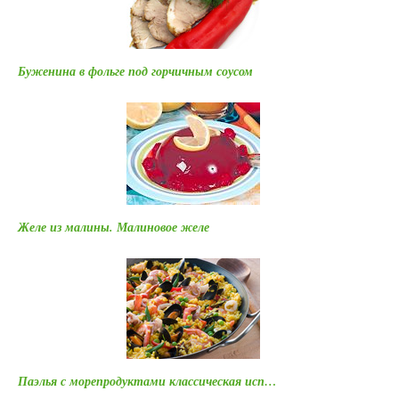
Буженина в фольге под горчичным соусом
Желе из малины. Малиновое желе
Паэлья с морепродуктами классическая исп…