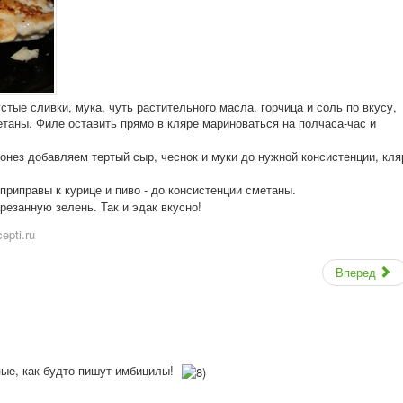
стые сливки, мука, чуть растительного масла, горчица и соль по вкусу,
таны. Филе оставить прямо в кляре мариноваться на полчаса-час и
онез добавляем тертый сыр, чеснок и муки до нужной консистенции, кля
 приправы к курице и пиво - до консистенции сметаны.
езанную зелень. Так и эдак вкусно!
epti.ru
Вперед
пые, как будто пишут имбицилы!