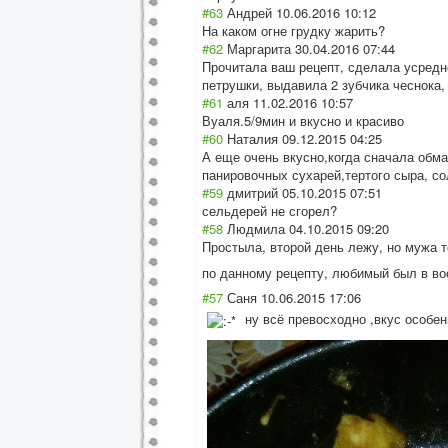
#63
Андрей
10.06.2016 10:12
На каком огне грудку жарить?
#62
Маргарита
30.04.2016 07:44
Прочитала ваш рецепт, сделала усредне
петрушки, выдавила 2 зубчика чеснока,
#61
аля
11.02.2016 10:57
Вуаля.5/9мин и вкусно и красиво
#60
Наталия
09.12.2015 04:25
А еще очень вкусно,когда сначала обма
панировочных сухарей,тертого сыра, с
#59
дмитрий
05.10.2015 07:51
сельдерей не сгорел?
#58
Людмила
04.10.2015 09:20
Простыла, второй день лежу, но мужа т
по данному рецепту, любимый был в вос
#57
Саня
10.06.2015 17:06
ну всё превосходно ,вкус особен