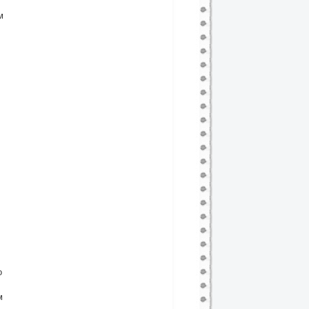
м
о
м