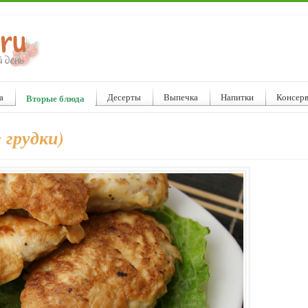
а
Десерты
Выпечка
Напитки
Консер
Вторые блюда
 грудки)