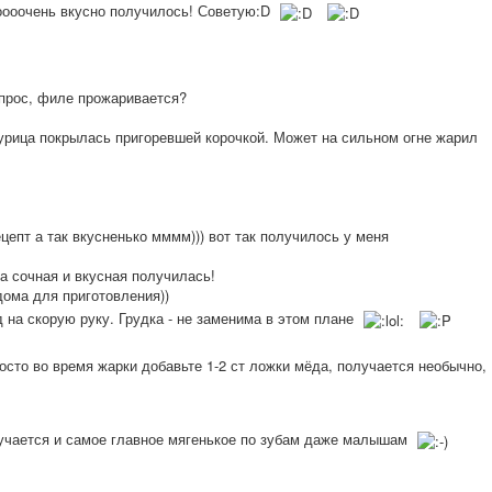
оооочень вкусно получилось! Советую:D
опрос, филе прожаривается?
курица покрылась пригоревшей корочкой. Может на сильном огне жарил
цепт а так вкусненько мммм))) вот так получилось у меня
а сочная и вкусная получилась!
дома для приготовления))
 на скорую руку. Грудка - не заменима в этом плане
сто во время жарки добавьте 1-2 ст ложки мёда, получается необычно,
учается и самое главное мягенькое по зубам даже малышам