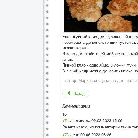
Еще вкусный кляр для курицы - яйцо, гу
перемешать до консистенции густой сме
можно жарить.
И кляр для любителей майонеза - в май
готов.
Пивной кляр - одно яйцо, 3 ложки муки,
В любой кляр можно добавить мелко нар
Автор:
Марина специально для foto-rec
Назад
Комментарии
1
2
#74
Людмилла
09.02.2023 15:06
Рецепт класс, но комментарии такие ту
#73
Лена
09.06.2022 06:26