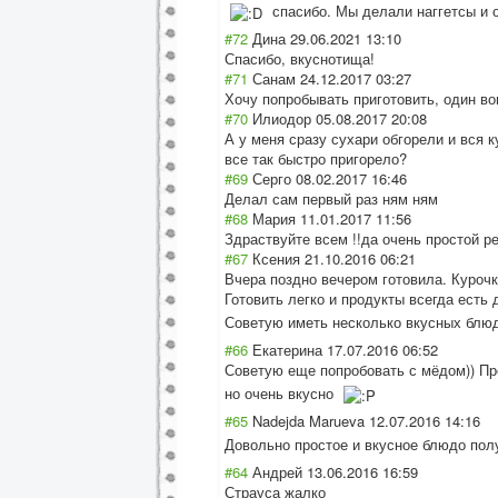
спасибо. Мы делали наггетсы и 
#72
Дина
29.06.2021 13:10
Спасибо, вкуснотища!
#71
Санам
24.12.2017 03:27
Хочу попробывать приготовить, один в
#70
Илиодор
05.08.2017 20:08
А у меня сразу сухари обгорели и вся 
все так быстро пригорело?
#69
Серго
08.02.2017 16:46
Делал сам первый раз ням ням
#68
Мария
11.01.2017 11:56
Здраствуйте всем !!да очень простой ре
#67
Ксения
21.10.2016 06:21
Вчера поздно вечером готовила. Курочк
Готовить легко и продукты всегда есть 
Советую иметь несколько вкусных блюд
#66
Екатерина
17.07.2016 06:52
Советую еще попробовать с мёдом)) Про
но очень вкусно
#65
Nadejda Marueva
12.07.2016 14:16
Довольно простое и вкусное блюдо пол
#64
Андрей
13.06.2016 16:59
Страуса жалко