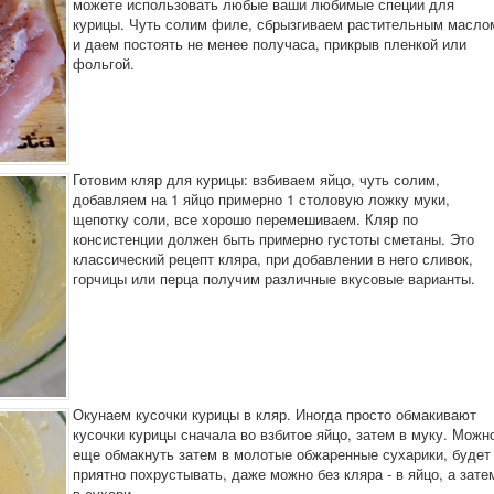
можете использовать любые ваши любимые специи для
курицы. Чуть солим филе, сбрызгиваем растительным масло
и даем постоять не менее получаса, прикрыв пленкой или
фольгой.
Готовим кляр для курицы: взбиваем яйцо, чуть солим,
добавляем на 1 яйцо примерно 1 столовую ложку муки,
щепотку соли, все хорошо перемешиваем. Кляр по
консистенции должен быть примерно густоты сметаны. Это
классический рецепт кляра, при добавлении в него сливок,
горчицы или перца получим различные вкусовые варианты.
Окунаем кусочки курицы в кляр. Иногда просто обмакивают
кусочки курицы сначала во взбитое яйцо, затем в муку. Можн
еще обмакнуть затем в молотые обжаренные сухарики, будет
приятно похрустывать, даже можно без кляра - в яйцо, а зате
в сухари.