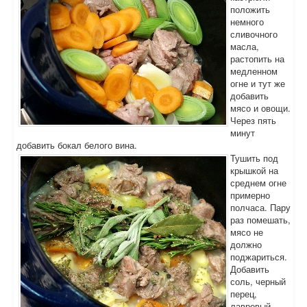
положить
немного
сливочного
масла,
растопить на
медленном
огне и тут же
добавить
мясо и овощи.
Через пять
минут
добавить бокал белого вина.
Тушить под
крышкой на
среднем огне
примерно
полчаса. Пару
раз помешать,
мясо не
должно
поджариться.
Добавить
соль, черный
перец,
лавровый