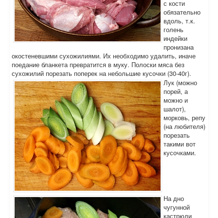
с кости
обязательно
вдоль, т.к.
голень
индейки
пронизана
окостеневшими сухожилиями. Их необходимо удалить, иначе
поедание бланкета превратится в муку. Полоски мяса без
сухожилий порезать поперек на небольшие кусочки (30-40г).
Лук (можно
порей, а
можно и
шалот),
морковь, репу
(на любителя)
порезать
такими вот
кусочками.
На дно
чугунной
кастрюли