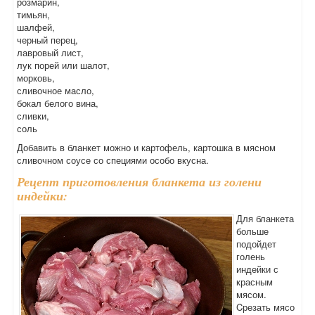
розмарин,
тимьян,
шалфей,
черный перец,
лавровый лист,
лук порей или шалот,
морковь,
сливочное масло,
бокал белого вина,
сливки,
соль
Добавить в бланкет можно и картофель, картошка в мясном
сливочном соусе со специями особо вкусна.
Рецепт приготовления бланкета из голени
индейки:
Для бланкета
больше
подойдет
голень
индейки с
красным
мясом.
Cрезать мясо