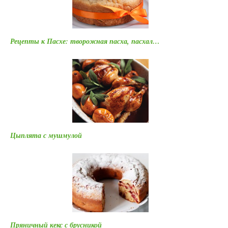
Рецепты к Пасхе: творожная пасха, пасхал…
Цыплята с мушмулой
Пряничный кекс с брусникой