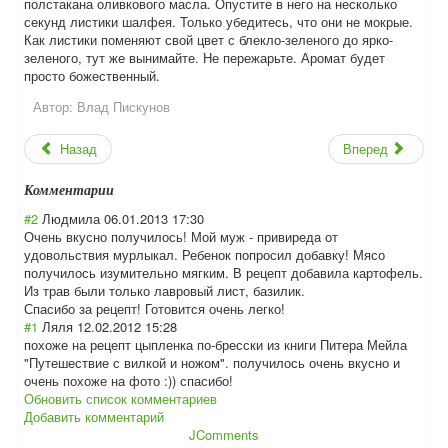
полстакана оливкового масла. Опустите в него на несколько
секунд листики шалфея. Только убедитесь, что они не мокрые.
Как листики поменяют свой цвет с блекло-зеленого до ярко-
зеленого, тут же вынимайте. Не пережарьте. Аромат будет
просто божественный.
Автор:
Влад Пискунов
Назад
Вперед
Комментарии
#2
Людмила
06.01.2013 17:30
Очень вкусно получилось! Мой муж - привиреда от
удовольствия мурлыкал. Ребенок попросил добавку! Мясо
получилось изумительно мягким. В рецепт добавила картофель.
Из трав были только лавровый лист, базилик.
Спасибо за рецепт! Готовится очень легко!
#1
Ляля
12.02.2012 15:28
похоже на рецепт цыпленка по-бресски из книги Питера Мейла
"Путешествие с вилкой и ножом". получилось очень вкусно и
очень похоже на фото :)) спасибо!
Обновить список комментариев
Добавить комментарий
JComments