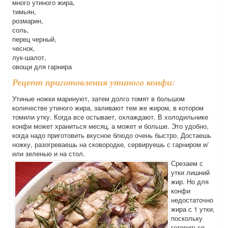
много утиного жира,
тимьян,
розмарин,
соль,
перец черный,
чеснок,
лук-шалот,
овощи для гарнира
Рецепт приготовления утиного конфи:
Утиные ножки маринуют, затем долго томят в большом
количестве утиного жира, заливают тем же жиром, в котором
томили утку. Когда все остывает, охлаждают. В холодильнике
конфи может храниться месяц, а может и больше. Это удобно,
когда надо приготовить вкусное блюдо очень быстро. Достаешь
ножку, разогреваешь на сковородке, сервируешь с гарниром и/
или зеленью и на стол.
Срезаем с
утки лишний
жир. Но для
конфи
недостаточно
жира с 1 утки,
поскольку
готовиться