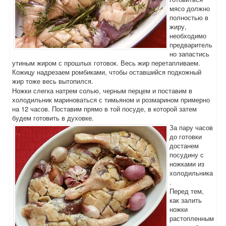
мясо должно
полностью в
жиру,
необходимо
предваритель
но запастись
утиным жиром с прошлых готовок. Весь жир перетапливаем.
Кожицу надрезаем ромбиками, чтобы оставшийся подкожный
жир тоже весь вытопился.
Ножки слегка натрем солью, черным перцем и поставим в
холодильник мариноваться с тимьяном и розмарином примерно
на 12 часов. Поставим прямо в той посуде, в которой затем
будем готовить в духовке.
За пару часов
до готовки
достанем
посудину с
ножками из
холодильника
.
Перед тем,
как залить
ножки
растопленным