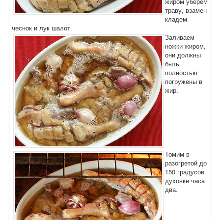
жиром уберем
траву, взамен
кладем
чеснок и лук шалот.
Заливаем
ножки жиром,
они должны
быть
полностью
погружены в
жир.
Томим в
разогретой до
150 градусов
духовке часа
два.