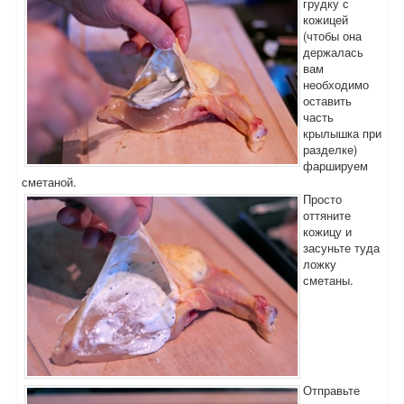
грудку с
кожицей
(чтобы она
держалась
вам
необходимо
оставить
часть
крылышка при
разделке)
фаршируем
сметаной.
Просто
оттяните
кожицу и
засуньте туда
ложку
сметаны.
Отправьте