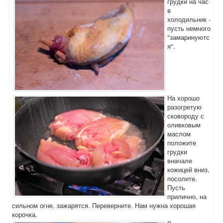
грудки на час
в
холодильник -
пусть немного
"замаринуютс
я".
На хорошо
разогретую
сковороду с
оливковым
маслом
положите
грудки
вначале
кожицей вниз,
посолите.
Пусть
прилично, на
сильном огне, зажарятся. Переверните. Нам нужна хорошая
корочка.