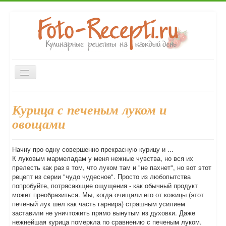
Включить/
выключить
навигацию
Главная
Закуски
Первые блюда
Вторые блюда
Курица с печеным луком и
Десерты
Выпечка
Напитки
Консервирование
овощами
Форум
Начну про одну совершенно прекрасную курицу и ...
К луковым мармеладам у меня нежные чувства, но вся их
прелесть как раз в том, что луком там и "не пахнет", но вот этот
рецепт из серии "чудо чудесное". Просто из любопытства
попробуйте, потрясающие ощущения - как обычный продукт
может преобразиться. Мы, когда очищали его от кожицы (этот
печеный лук шел как часть гарнира) страшным усилием
заставили не уничтожить прямо вынутым из духовки. Даже
нежнейшая курица померкла по сравнению с печеным луком.