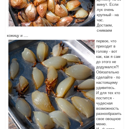
минут. Если
лук очень
крупный - на
час.
Достаем,
снимаем
кожицу и ....
первое, что
приходит в
голову - вот
как, как я сам
до этого не
додумался?!
Обязательно
сделайте - по
настоящему
удивитесь.
И для тех кто
постится -
чудесная
возможность
разнообразить
свое овощное
меню.
И - быстро