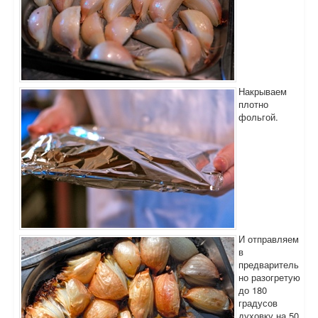
Накрываем
плотно
фольгой.
И отправляем
в
предваритель
но разогретую
до 180
градусов
духовку на 50