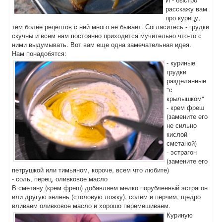
расскажу вам
про курицу,
тем более рецептов с ней много не бывает. Согласитесь - грудки
скучны и всем нам постоянно приходится мучительно что-то с
ними выдумывать. Вот вам еще одна замечательная идея.
Нам понадобятся:
- куриные
грудки
разделанные
"с
крылышком"
- крем фреш
(замените его
не сильно
кислой
сметаной)
- эстрагон
(замените его
петрушкой или тимьяном, короче, всем что любите)
- соль, перец, оливковое масло
В сметану (крем фреш) добавляем мелко порубленный эстрагон
или другую зелень (столовую ложку), солим и перчим, щедро
вливаем оливковое масло и хорошо перемешиваем.
Куриную