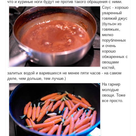
что и куриные ноги будут не против такого обращения с ними.
Соус - хорошо
уваренный
говяжий джус
(бульон из
говяжьих,
мелко
порубленных
и очень
хорошо
обжаренных с
овощами
костей,
залитых водой и варившихся не менее пяти часов - на самом
деле, чем дольше, тем лучше.)
На гарнир
молодые
овощи. Тоже
все просто.