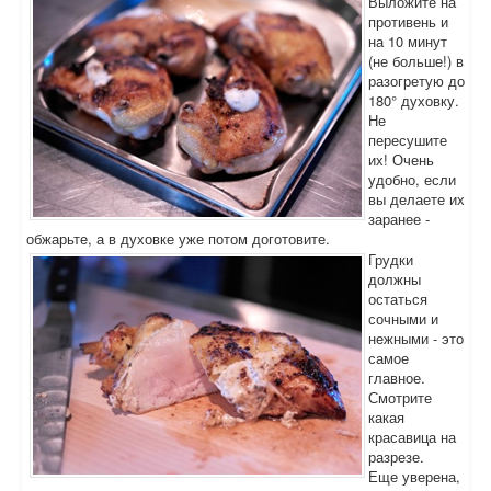
Выложите на
противень и
на 10 минут
(не больше!) в
разогретую до
180° духовку.
Не
пересушите
их! Очень
удобно, если
вы делаете их
заранее -
обжарьте, а в духовке уже потом доготовите.
Грудки
должны
остаться
сочными и
нежными - это
самое
главное.
Смотрите
какая
красавица на
разрезе.
Еще уверена,