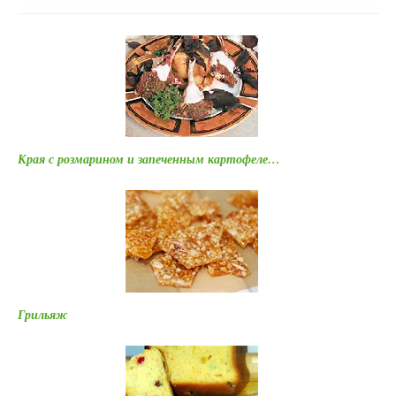
Края с розмарином и запеченным картофеле…
Грильяж