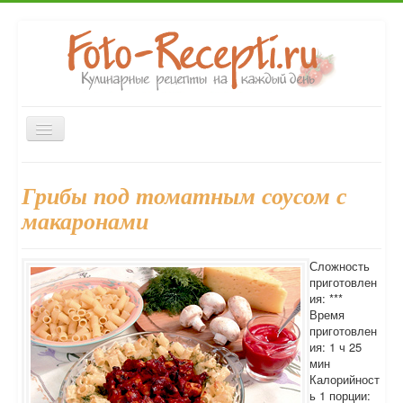
Включить/
выключить
навигацию
Главная
Закуски
Первые блюда
Вторые блюда
Грибы под томатным соусом с
Десерты
Выпечка
Напитки
Консервирование
макаронами
Форум
Сложность
приготовлен
ия: ***
Время
приготовлен
ия: 1 ч 25
мин
Калорийност
ь 1 порции: