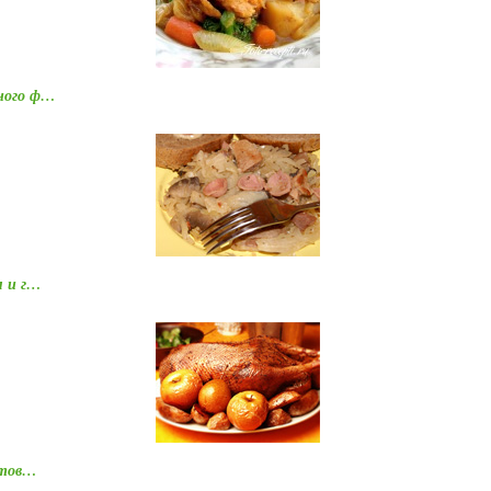
иного ф…
м и г…
отов…