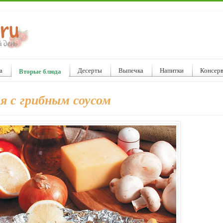
а
Десерты
Выпечка
Напитки
Консер
Вторые блюда
я с грибным соусом