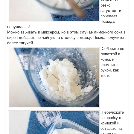
резко
загустеет и
побелеет.
Помада
получилась!
Можно взбивать и миксером, но в этом случае лимонного сока в
сироп добавьте не чайную, а столовую ложку. Помда получится
более тягучей.
Соберите ее
лопаткой в
комок и
промните
рукой, как
тесто.
Переложите
в коробку с
крышкой и
оставьте на
столе на