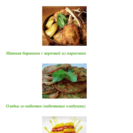
Мятная баранина с корочкой из пармезана
Оладьи из кабачков (кабачковые оладушки)