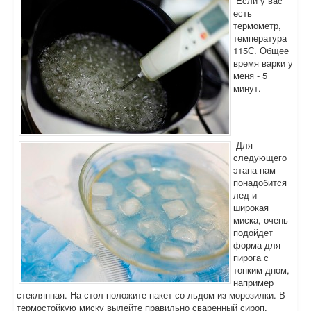
Если у вас
есть
термометр,
температура
115С. Общее
время варки у
меня - 5
минут.
Для
следующего
этапа нам
понадобится
лед и
широкая
миска, очень
подойдет
форма для
пирога с
тонким дном,
например
стеклянная. На стол положите пакет со льдом из морозилки. В
термостойкую миску вылейте правильно сваренный сироп.