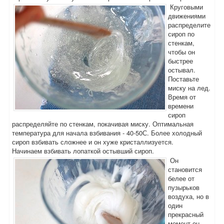
Круговыми
движениями
распределите
сироп по
стенкам,
чтобы он
быстрее
остывал.
Поставьте
миску на лед.
Время от
времени
сироп
распределяйте по стенкам, покачивая миску. Оптимальная
температура для начала взбивания - 40-50С. Более холодный
сироп взбивать сложнее и он хуже кристаллизуется.
Начинаем взбивать лопаткой остывший сироп.
Он
становится
белее от
пузырьков
воздуха, но в
один
прекрасный
момент он