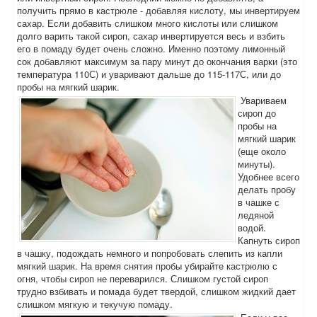
получить прямо в кастрюле - добавляя кислоту, мы инвертируем
сахар. Если добавить слишком много кислоты или слишком
долго варить такой сироп, сахар инвертируется весь и взбить
его в помаду будет очень сложно. Именно поэтому лимонный
сок добавляют максимум за пару минут до окончания варки (это
температура 110С) и уваривают дальше до 115-117С, или до
пробы на мягкий шарик.
Увариваем
сироп до
пробы на
мягкий шарик
(еще около
минуты).
Удобнее всего
делать пробу
в чашке с
ледяной
водой.
Капнуть сироп
в чашку, подождать немного и попробовать слепить из капли
мягкий шарик. На время снятия пробы убирайте кастрюлю с
огня, чтобы сироп не переварился. Слишком густой сироп
трудно взбивать и помада будет твердой, слишком жидкий дает
слишком мягкую и текучую помаду.