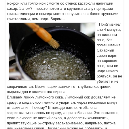
мокрой или тряпочкой смойте со стенок кастрюли налипший
сахар. Зачем? - просто потом эти крупинки станут центрами
кристаллизации и помада может получиться с более крупными
кристаллами, чем надо. Варим...
Приблизител
ьно 4 минуты,
на сильном
огне, без
помешивания.
Сахарный
сироп варят
на хорошем
огне, там не
надо ничего
бояться, он не
убегает и не
сворачивается. Время варки зависит от глубины кастрюли,
ширины дна и количества сиропа.
Вливаем ложку лимонного сока. Лимонный сок добавляем не
сразу, а когда сироп немного уварится, через несколько минут
от закипания. Почему? В помаде важно, чтобы она
закристаллизовалась не сразу, а при взбивании. Это возможно,
если в сиропе не чистый сахар, а добавлены компоненты,
препятствующие быстрому засахариванию, например, патока
или инвертный сироп. Последний можно не добавлять, а