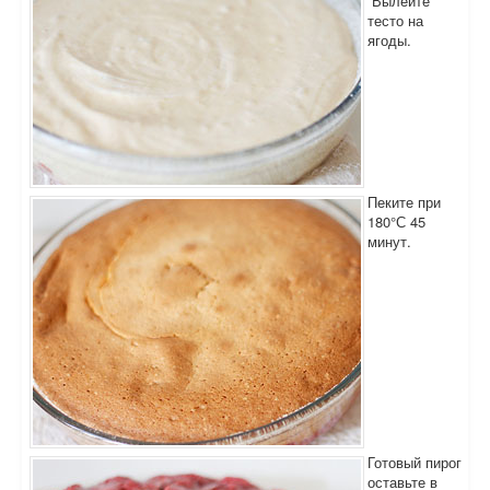
Вылейте
тесто на
ягоды.
Пеките при
180°С 45
минут.
Готовый пирог
оставьте в