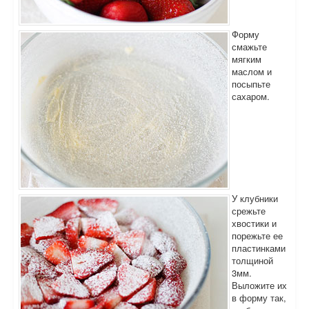
Форму
смажьте
мягким
маслом и
посыпьте
сахаром.
У клубники
срежьте
хвостики и
порежьте ее
пластинками
толщиной
3мм.
Выложите их
в форму так,