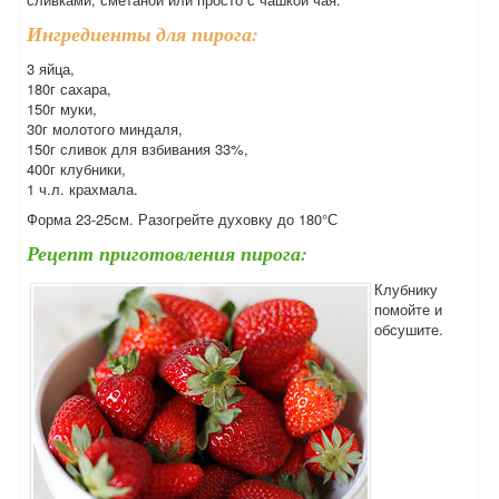
Ингредиенты для пирога:
3 яйца,
180г сахара,
150г муки,
30г молотого миндаля,
150г сливок для взбивания 33%,
400г клубники,
1 ч.л. крахмала.
Форма 23-25см. Разогрейте духовку до 180°С
Рецепт приготовления пирога:
Клубнику
помойте и
обсушите.