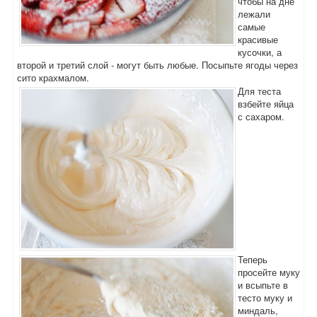
чтобы на дне
лежали
самые
красивые
кусочки, а
второй и третий слой - могут быть любые. Посыпьте ягоды через
сито крахмалом.
Для теста
взбейте яйца
с сахаром.
Теперь
просейте муку
и всыпьте в
тесто муку и
миндаль,