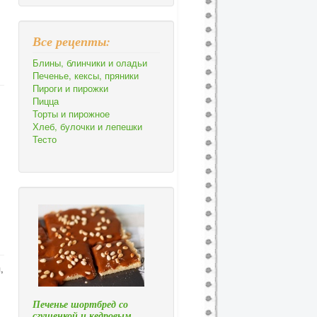
Все рецепты:
Блины, блинчики и оладьи
Печенье, кексы, пряники
Пироги и пирожки
Пицца
Торты и пирожное
Хлеб, булочки и лепешки
Тесто
,
Печенье шортбред со
сгущенкой и кедровым…