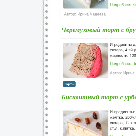
Подробнее: К
Автор:
Ирина Чадеева
Черемуховый торт с бр
Игредиенты дл
сахара, 4 яйц
жирности, 100
Подробнее: Ч
Автор:
Ирина
Торты
Бисквитный торт с урб
Ингредиенты: Б
желтка, 200мл
сахара, 1 ст.
ст.л. кипятка