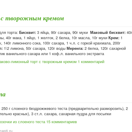
 с творожным кремом
для торта:
Бисквит:
3 яйца, 90г сахара, 90г муки
Маковый бисквит:
40
ы, 40г мака, 1 яйцо, 1 желток, 2 белка, 10г масла, 10г муки
Крем:
1
к, 140г лимонного сока, 100г сахара, 1 ч.л. с горкой крахмала, 200г
п:
1\2 лимона, 50г сахара, 120г воды
Меренга:
2 белка, 120г сахарной
тик ванильного сахара или 1 коф.л. ванильного экстракта
аково-лимонный торт с творожным кремом
1 комментарий
та
 250 г слоеного бездрожжевого теста (предварительно разморозить), 2
тельно красных), 3 ст.л. сахара, сахарная пудра для посыпки
озочки из слоеного теста
15 комментариев
cepti.ru