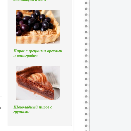
Пирог с грецкими орехами
и виноградом
Шоколадный пирог с
к
грушами