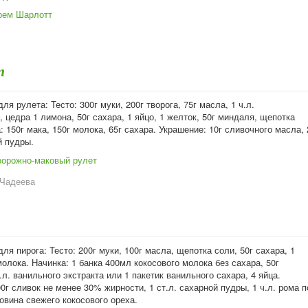
рем Шарлотт
т
ля рулета: Тесто: 300г муки, 200г творога, 75г масла, 1 ч.л.
 цедра 1 лимона, 50г сахара, 1 яйцо, 1 желток, 50г миндаля, щепотка
: 150г мака, 150г молока, 65г сахара. Украшение: 10г сливочного масла, 
й пудры.
ворожно-маковый рулет
 Чадеева
ля пирога: Тесто: 200г муки, 100г масла, щепотка соли, 50г сахара, 1
 молока. Начинка: 1 банка 400мл кокосового молока без сахара, 50г
.л. ванильного экстракта или 1 пакетик ванильного сахара, 4 яйца.
0г сливок не менее 30% жирности, 1 ст.л. сахарной пудры, 1 ч.л. рома п
овина свежего кокосового ореха.