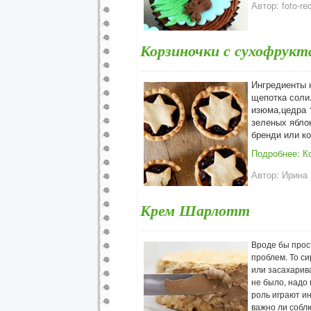
Автор:
foto-re
Корзиночки с сухофрук
Ингредиенты н
щепотка соли.
изюма,цедра 
зеленых яблока
бренди или ко
Подробнее: К
Автор:
Ирина
Крем Шарлотт
Вроде бы прос
проблем. То
си
или
засахарив
не было, надо 
роль играют и
важно ли собл