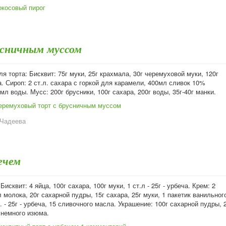
окосовый пирог
усничным муссом
я торта: Бисквит: 75г муки, 25г крахмала, 30г черемуховой муки, 120г
а. Сироп: 2 ст.л. сахара с горкой для карамели, 400мл сливок 10%
мл воды. Мусс: 200г брусники, 100г сахара, 200г воды, 35г-40г манки.
еремуховый торт с брусничным муссом
 Чадеева
ечем
исквит: 4 яйца, 100г сахара, 100г муки, 1 ст.л - 25г - урбеча. Крем: 2
 молока, 20г сахарной пудры, 15г сахара, 25г муки, 1 пакетик ванильног
л. - 25г - урбеча, 15 сливочного масла. Украшение: 100г сахарной пудры, 
, немного изюма.