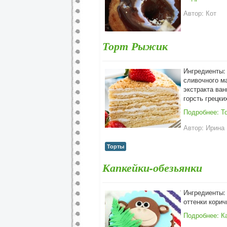
Автор:
Кот
Торт Рыжик
Ингредиенты: 
сливочного ма
экстракта ван
горсть грецки
Подробнее: Т
Автор:
Ирина 
Торты
Капкейки-обезьянки
Ингредиенты: 
оттенки кори
Подробнее: К