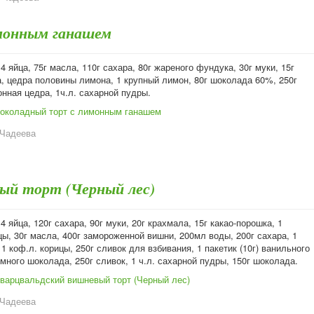
монным ганашем
4 яйца, 75г масла, 110г сахара, 80г жареного фундука, 30г муки, 15г
а, цедра половины лимона, 1 крупный лимон, 80г шоколада 60%, 250г
нная цедра, 1ч.л. сахарной пудры.
околадный торт с лимонным ганашем
 Чадеева
ый торт (Черный лес)
4 яйца, 120г сахара, 90г муки, 20г крахмала, 15г какао-порошка, 1
ы, 30г масла, 400г замороженной вишни, 200мл воды, 200г сахара, 1
1 коф.л. корицы, 250г сливок для взбивания, 1 пакетик (10г) ванильного
емного шоколада, 250г сливок, 1 ч.л. сахарной пудры, 150г шоколада.
варцвальдский вишневый торт (Черный лес)
 Чадеева