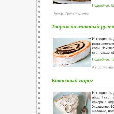
Подробнее: К
Автор:
Ирина Чадеева
Творожно-маковый руле
Ингредиенты д
разрыхлителя,
соли. Начинка
ст.л. сахарно
Подробнее: Т
Автор:
Ирина
Кокосовый пирог
Ингредиенты д
яйцо, 1 ст.л.
сахара, 1 коф
Украшение: 30
желанию, пол