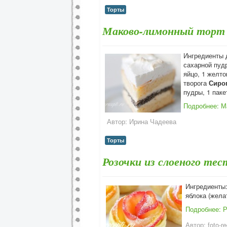
Торты
Маково-лимонный торт
Ингредиенты 
сахарной пудр
яйцо, 1 желто
творога
Сиро
пудры, 1 паке
Подробнее: М
Автор:
Ирина Чадеева
Торты
Розочки из слоеного тес
Ингредиенты:
яблока (жела
Подробнее: Р
Автор:
foto-re