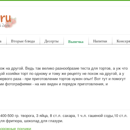
а
Вторые блюда
Десерты
Напитки
Консер
Выпечка
ж на другой. Ведь так велико разнообразие теста для тортов, а уж что
ой хозяйки торт по одному и тому же рецепту не похож на другой, а у
первого раза - при приготовлении тортов нужен опыт! Вот тут и помогут
и фотографиями - на них виден и порядок приготовления, и
00-500 гр. творога, 3 яйца, 8 ст.л. сахара, 1 ч.л. гашеной соды,10 ст.л.
для фритюра, шоколад для глазури.
ворожные пончики