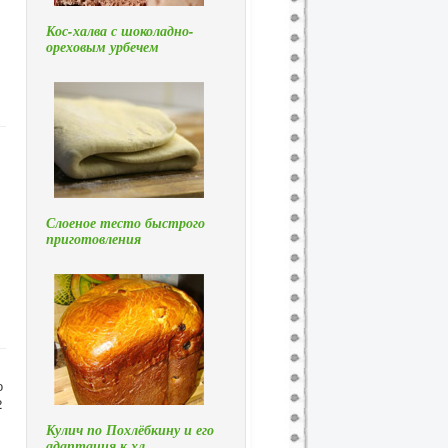
Кос-халва с шоколадно-
ореховым урбечем
Слоеное тесто быстрого
приготовления
о
2
Кулич по Похлёбкину и его
адаптация к хл…