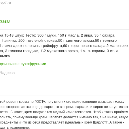
cepti.ru
тами
а 15-18 штук: Тесто: 300 г муки, 150 г масла, 2 яйца, 35 г сахара,
 Начинка: 200 г вяленой клюквы,50 г светлого изюма,50 г темного
1 лимона,сок половины грейпфрута,60 г коричневого сахара,2 маленьких
, 3 головки гвоздики, 1\2 мускатного ореха, 1 ч. л. корицы, 3 ст. л.
ньяка.
орзиночки с сухофруктами
 Чадеева
той рецепт крема по ГОСТу, но у многих его приготовление вызывает массу
роп сворачивается еще до варки, то
во время варки, или
сироп не загустевает
ается. Бывает,
крем получается жидкий или
отсекается.
Чтобы таких проблем
понять, почему вообще крем Шарлотт делается именно так, а не иначе, какую
нгредиенты и что из себя представляет идеальный крем Шарлотт. А также -
юдать технологию.