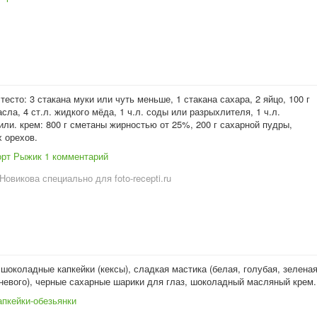
тесто: 3 стакана муки или чуть меньше, 1 стакана сахара, 2 яйцо, 100 г
сла, 4 ст.л. жидкого мёда, 1 ч.л. соды или разрыхлителя, 1 ч.л.
или. крем: 800 г сметаны жирностью от 25%, 200 г сахарной пудры,
х орехов.
орт Рыжик
1 комментарий
Новикова специально для foto-recepti.ru
шоколадные капкейки (кексы), сладкая мастика (белая, голубая, зеленая
чневого), черные сахарные шарики для глаз, шоколадный масляный крем.
апкейки-обезьянки