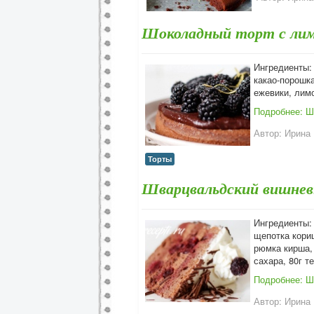
Шоколадный торт с ли
Ингредиенты: 
какао-порошк
ежевики, лимо
Подробнее: Ш
Автор:
Ирина
Торты
Шварцвальдский вишнев
Ингредиенты: 
щепотка кориц
рюмка кирша, 
сахара, 80г т
Подробнее: Ш
Автор:
Ирина