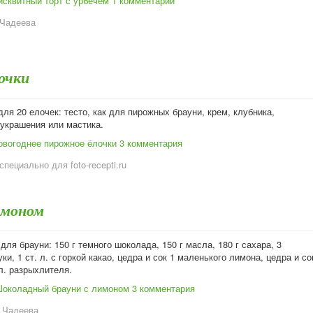
исквитный торт с урбечем
1 комментарий
 Чадеева
очки
ля 20 елочек: тесто, как для пирожных брауни, крем, клубника,
 украшения или мастика.
овогоднее пирожное ёлочки
3 комментария
специально для foto-recepti.ru
имоном
для брауни: 150 г темного шоколада, 150 г масла, 180 г сахара, 3
уки, 1 ст. л. с горкой какао, цедра и сок 1 маленького лимона, цедра и со
.л. разрыхлителя.
Шоколадный брауни с лимоном
3 комментария
 Чадеева