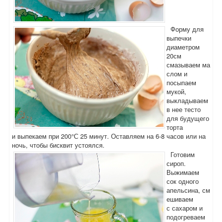
Форму для
выпечки
диаметром
20см
смазываем ма
слом и
посыпаем
мукой,
выкладываем
в нее тесто
для будущего
торта
и выпекаем при 200°С 25 минут. Оставляем на 6-8 часов или на
ночь, чтобы бисквит устоялся.
Готовим
сироп.
Выжимаем
сок одного
апельсина, см
ешиваем
с сахаром и
подогреваем