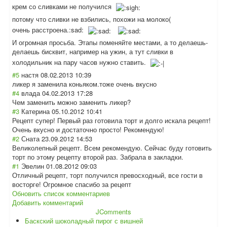
крем со сливками не получился
потому что сливки не взбились, похожи на молоко(
очень расстроена.:sad
:
И огромная просьба. Этапы поменяйте местами, а то делаешь-
делаешь бисквит, например на ужин, а тут сливки в
холодильник на пару часов нужно ставить.
#5
настя
08.02.2013 10:39
ликер я заменила коньяком.тоже очень вкусно
#4
влада
04.02.2013 17:28
Чем заменить можно заменить ликер?
#3
Катерина
05.10.2012 10:41
Рецепт супер! Первый раз готовила торт и долго искала рецепт!
Очень вкусно и достаточно просто! Рекомендую!
#2
Сната
23.09.2012 14:53
Великолепный рецепт. Всем рекомендую. Сейчас буду готовить
торт по этому рецепту второй раз. Забрала в закладки.
#1
Эвелин
01.08.2012 09:03
Отличный рецепт, торт получился превосходный, все гости в
восторге! Огромное спасибо за рецепт
Обновить список комментариев
Добавить комментарий
JComments
Баскский шоколадный пирог с вишней