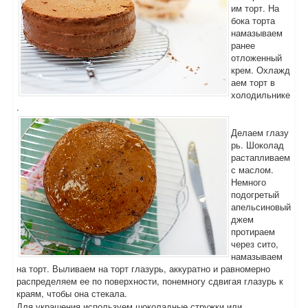
им торт. На
бока торта
намазываем
ранее
отложенный
крем. Охлажд
аем торт в
холодильнике
.
Делаем глазу
рь. Шоколад
растапливаем
с маслом.
Немного
подогретый
апельсиновый
джем
протираем
через сито,
намазываем
на торт. Выливаем на торт глазурь, аккуратно и равномерно
распределяем ее по поверхности, понемногу сдвигая глазурь к
краям, чтобы она стекала.
Для украшения используем шоколадные стружки или