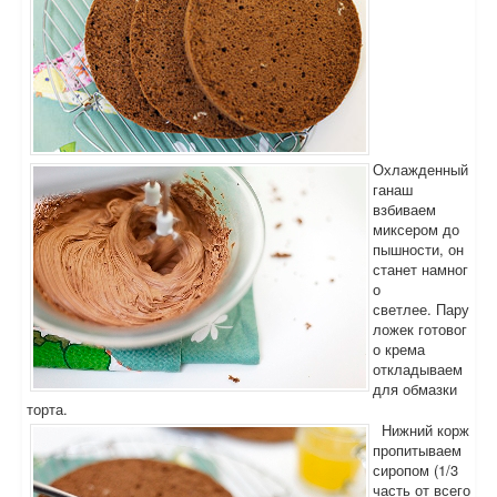
Охлажденный
ганаш
взбиваем
миксером до
пышности, он
станет намног
о
светлее. Пару
ложек готовог
о крема
откладываем
для обмазки
торта.
Нижний корж
пропитываем
сиропом (1/3
часть от всего