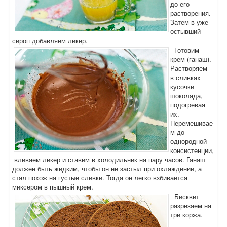
до его
растворения.
Затем в уже
остывший
сироп добавляем ликер.
Готовим
крем (ганаш).
Растворяем
в сливках
кусочки
шоколада,
подогревая
их.
Перемешивае
м до
однородной
консистенции,
вливаем ликер и ставим в холодильник на пару часов. Ганаш
должен быть жидким, чтобы он не застыл при охлаждении, а
стал похож на густые сливки. Тогда он легко взбивается
миксером в пышный крем.
Бисквит
разрезаем на
три коржа.