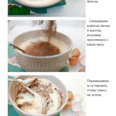
блеска.
Смешиваем
взбитые белки
и желтки,
всыпаем
просеянную с
какао муку.
Перемешивае
м осторожно,
чтобы смесь
не осела.