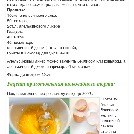
шоколада по весу в два раза меньше, чем сливок.
Пропитка
:
100мл апельсинового сока,
50г сахара,
2ст.л. апельсинового ликера
Глазурь
:
40г масла,
40г шоколада,
апельсиновый джем (1 ст.л. с горкой),
цукаты и шоколад для украшения
Апельсиновый ликер можно заменить бейлисом или коньяком, а
апельсиновый джем, например, абрикосовым.
Форма диаметром 20см
Рецепт приготовления шоколадного торта:
Предварительно прогреваем духовку до 200°С
Готовим
бисквит.
Взбиваем
желтки с
половиной
сахара.
Сначала