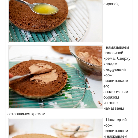
сиропа),
намазываем
половиной
крема. Сверху
кладем
следующий
корж,
пропитываем
его
аналогичным
образом
и также
намазваем
оставшимся кремом.
Последний
корж
пропитываем
и накрываем