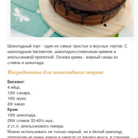
Шоколадный торт - один из самых простых и вкусных тортов. С
шоколадным бисквитом, шоколадно-сливочным кремом и
апельсиновой пропиткой. Основа крема - жирный ганаш из
сливок и шоколада.
Ингредиенты для шоколадного торта
Бисквит
:
4 яйца,
120г сахара,
100г муки,
20г какао
Крем
:
100г шоколада,
250г сливок 33-40%-ных,
2 ст.л. апельсинового ликера.
Можно использовать не только черный, но и белый шоколад,
пропорция не очень важна и зависит от вашего вкуса, в среднем