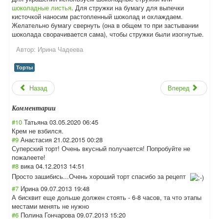
шоколадные листья
. Для стружки на бумагу для выпечки
кисточкой наносим растопленный шоколад и охлаждаем.
Желательно бумагу свернуть (она в общем то при застывании
шоколада сворачивается сама), чтобы стружки были изогнутые.
Автор:
Ирина Чадеева
Торты
Назад
Вперед
Комментарии
#10
Татьяна
03.05.2020 06:45
Крем не взбился.
#9
Анастасия
21.02.2015 00:28
Суперский торт! Очень вкусный получается! Попробуйте не
пожалеете!
#8
вика
04.12.2013 14:51
Просто зашибись...Очен
ь хороший торт спасибо за рецепт
#7
Ирина
09.07.2013 19:48
А бисквит еще дольше должен стоять - 6-8 часов, та что этапы
местами менять не нужно
#6
Полина Гончарова
09.07.2013 15:20