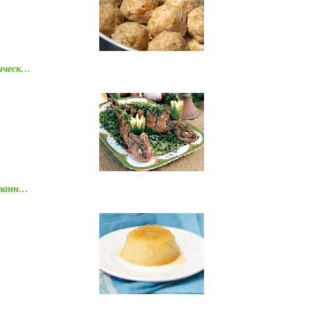
тическ…
ованн…