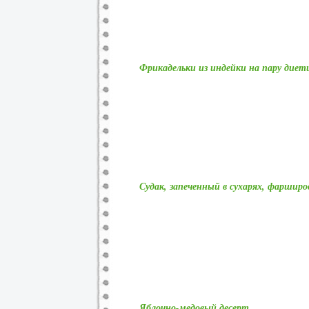
Фрикадельки из индейки на пару дие
Судак, запеченный в сухарях, фаршир
Яблочно-медовый десерт