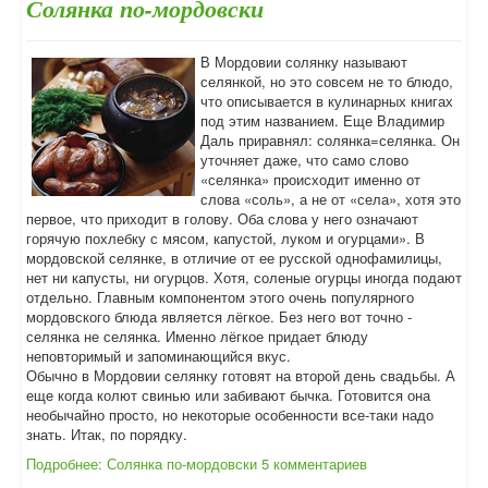
Солянка по-мордовски
В Мордовии солянку называют
селянкой, но это совсем не то блюдо,
что описывается в кулинарных книгах
под этим названием. Еще Владимир
Даль приравнял: солянка=селянка. Он
уточняет даже, что само слово
«селянка» происходит именно от
слова «соль», а не от «села», хотя это
первое, что приходит в голову. Оба слова у него означают
горячую похлебку с мясом, капустой, луком и огурцами». В
мордовской селянке, в отличие от ее русской однофамилицы,
нет ни капусты, ни огурцов. Хотя, соленые огурцы иногда подают
отдельно. Главным компонентом этого очень популярного
мордовского блюда является лёгкое. Без него вот точно -
селянка не селянка. Именно лёгкое придает блюду
неповторимый и запоминающийся вкус.
Обычно в Мордовии селянку готовят на второй день свадьбы. А
еще когда колют свинью или забивают бычка. Готовится она
необычайно просто, но некоторые особенности все-таки надо
знать. Итак, по порядку.
Подробнее: Солянка по-мордовски
5 комментариев