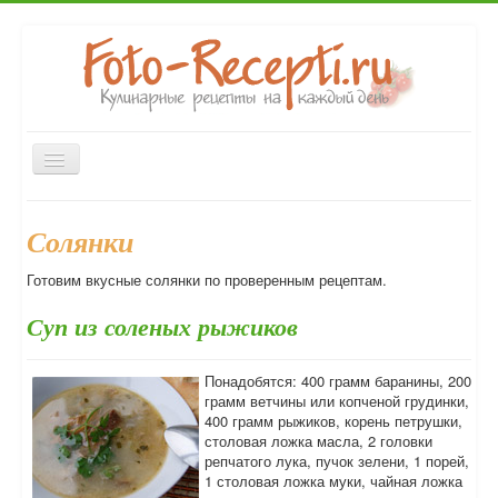
Включить/
выключить
навигацию
Главная
Закуски
Вторые блюда
Первые блюда
Солянки
Десерты
Выпечка
Напитки
Консервирование
Готовим вкусные солянки по проверенным рецептам.
Форум
Суп из соленых рыжиков
Понадобятся: 400 грамм баранины, 200
грамм ветчины или копченой грудинки,
400 грамм рыжиков, корень петрушки,
столовая ложка масла, 2 головки
репчатого лука, пучок зелени, 1 порей,
1 столовая ложка муки, чайная ложка