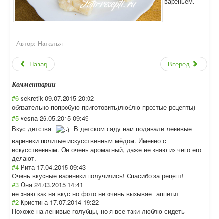
вареньем.
Автор:
Наталья
Назад
Вперед
Комментарии
#6
sekretik
09.07.2015 20:02
обязательно попробую приготовить)люб
лю простые рецепты)
#5
vesna
26.05.2015 09:49
Вкус детства
В детском саду нам подавали ленивые
вареники политые искусственным мёдом. Именно с
искусственным. Он очень ароматный, даже не знаю из чего его
делают.
#4
Рита
17.04.2015 09:43
Очень вкусные вареники получились! Спасибо за рецепт!
#3
Она
24.03.2015 14:41
не знаю как на вкус но фото не очень вызывает аппетит
#2
Кристина
17.07.2014 19:22
Похоже на ленивые голубцы, но я все-таки люблю сидеть