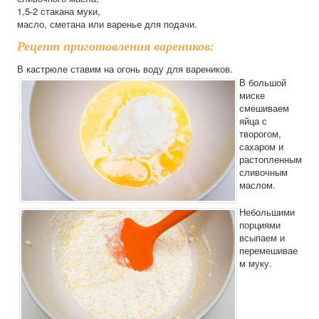
1,5-2 стакана муки,
масло, сметана или варенье для подачи.
Рецепт приготовления вареников:
В кастрюле ставим на огонь воду для вареников.
В большой
миске
смешиваем
яйца с
творогом,
сахаром и
растопленным
сливочным
маслом.
Небольшими
порциями
всыпаем и
перемешивае
м муку.