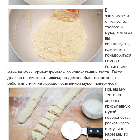
В
зависимости
от качества
творога и
муки, которые
вы
используете,
вам может
понадобиться
немного
больше или
меньше муки, ориентируйтесь по консистенции теста. Тесто
должно получиться липким, но должна быть возможность
работать с ним на хорошо посыпанной мукой поверхности
Помещаем
тесто на
хорошо
присыпанную
мукой
поверхность,
раскатываем
в жгуты и
нарезаем их
на части