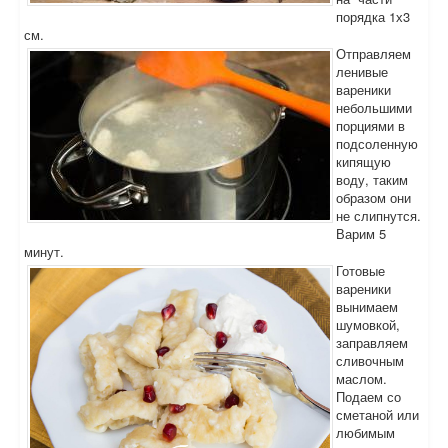
порядка 1х3
см.
Отправляем
ленивые
вареники
небольшими
порциями в
подсоленную
кипящую
воду, таким
образом они
не слипнутся.
Варим 5
минут.
Готовые
вареники
вынимаем
шумовкой,
заправляем
сливочным
маслом.
Подаем со
сметаной или
любимым