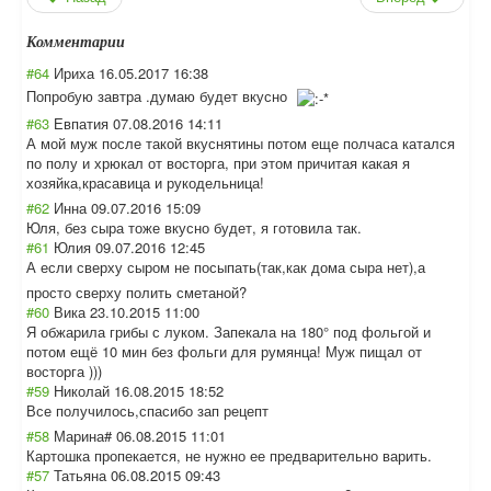
Комментарии
#64
Ириха
16.05.2017 16:38
Попробую завтра .думаю будет вкусно
#63
Евпатия
07.08.2016 14:11
А мой муж после такой вкуснятины потом еще полчаса катался
по полу и хрюкал от восторга, при этом причитая какая я
хозяйка,красави
ца и рукодельница!
#62
Инна
09.07.2016 15:09
Юля, без сыра тоже вкусно будет, я готовила так.
#61
Юлия
09.07.2016 12:45
А если сверху сыром не посыпать(так,ка
к дома сыра нет),а
просто сверху полить сметаной?
#60
Вика
23.10.2015 11:00
Я обжарила грибы с луком. Запекала на 180° под фольгой и
потом ещё 10 мин без фольги для румянца! Муж пищал от
восторга )))
#59
Николай
16.08.2015 18:52
Все получилось,спас
ибо зап рецепт
#58
Марина#
06.08.2015 11:01
Картошка пропекается, не нужно ее предварительно варить.
#57
Татьяна
06.08.2015 09:43