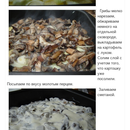
Грибы мелко
нарезаем,
обжариваем
немного на
отдельной
сковороде,
выкладываем
на картофель
с луком.
Солим слой с
учетом того,
что картошку
уже
посолили.
Посыпаем по вкусу молотым перцем.
Заливаем
сметаной.