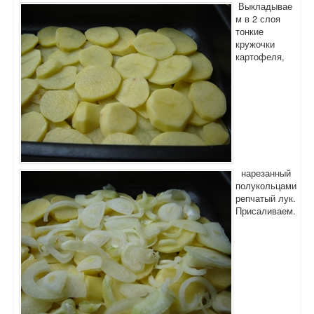
Выкладывае
м в 2 слоя
тонкие
кружочки
картофеля,
нарезанный
полукольцами
репчатый лук.
Присаливаем.