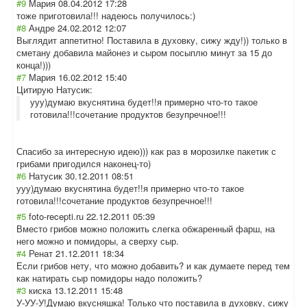
#9
Мария
08.04.2012 17:28
тоже приготовила!!! надеюсь получилось:)
#8
Андре
24.02.2012 12:07
Выглядит аппетитно! Поставила в духовку, сижу жду!)) только в
сметану добавила майонез и сыром посыплю минут за 15 до
конца!)))
#7
Мария
16.02.2012 15:40
Цитирую Натусик:
ууу)думаю вкуснятина будет!!я примерно что-то такое
готовила!!!сочетание продуктов безупречное!!!
Спасибо за интересную идею))) как раз в морозилке пакетик с
грибами пригодился наконец-то)
#6
Натусик
30.12.2011 08:51
ууу)думаю вкуснятина будет!!я примерно что-то такое
готовила!!!соче
тание продуктов безупречное!!!
#5
foto-recepti.ru
22.12.2011 05:39
Вместо грибов можно положить слегка обжаренный фарш, на
него можно и помидоры, а сверху сыр.
#4
Ренат
21.12.2011 18:34
Если грибов нету, что можно добавить? и как думаете перед тем
как натирать сыр помидоры надо положить?
#3
киска
13.12.2011 15:48
У-УУ-У!Думаю вкусняшка! Только что поставила в духовку, сижу