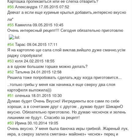
Картошка пропекаеться или ее слегка отварить?
#56
Александра
17.05.2015 07:52
Девчат а если еще куриные крылья добавить,интере
сно вкусно
ли*
#55
Камилла
09.05.2015 10:45
Очень интересный рецепт!!! Сегодня обязательно приготовлю
#54
Тарас
09.04.2015 17:11
Я на картоплю ще сала слой виклав,вийшло дуже смачно,усiм
раджу спробувати!
#53
юля
24.02.2015 18:55
а в одном большом горшке можно делать?
#52
Татьяна
24.01.2015 12:58
Решила тоже попробовать сделать,жду когда приготовится...
..только грибы у меня как начинка,я еще сверху два слоя
картофеля выложила)))
#51
оленька
18.01.2015 10:30
Думаю будет Очень Вкусно! Ингредиенты все сами по себе
хороши, а в сочетание друг с другом , думаю будет ШикарнО
вкусно. Обязательно приготовлю. Но думаю чесночок и зелень
лишними не будут. Спасибо за рецепт!
#50
Ирина
30.10.2014 19:05
Очень вкусно. У меня была баночка икры грибной. Жареный лук,
икра, а сверху залила сметана+ майонез+ чеснок+ перец и