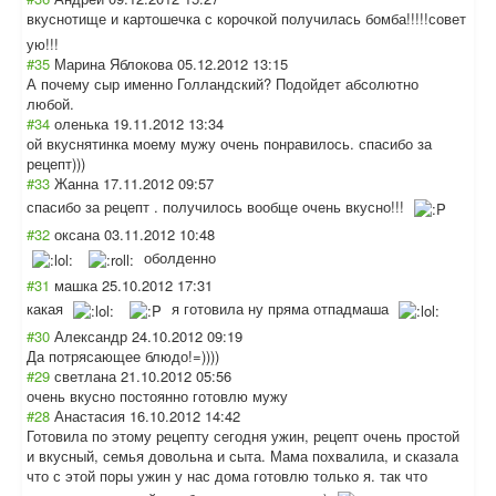
вкуснотище и картошечка с корочкой получилась бомба!!!!!совет
ую!!!
#35
Марина Яблокова
05.12.2012 13:15
А почему сыр именно Голландский? Подойдет абсолютно
любой.
#34
оленька
19.11.2012 13:34
ой вкуснятинка моему мужу очень понравилось. спасибо за
рецепт)))
#33
Жанна
17.11.2012 09:57
спасибо за рецепт . получилось вообще очень вкусно!!!
#32
оксана
03.11.2012 10:48
оболденно
#31
машка
25.10.2012 17:31
какая
я готовила ну пряма отпадмаша
#30
Александр
24.10.2012 09:19
Да потрясающее блюдо!=))))
#29
светлана
21.10.2012 05:56
очень вкусно постоянно готовлю мужу
#28
Анастасия
16.10.2012 14:42
Готовила по этому рецепту сегодня ужин, рецепт очень простой
и вкусный, семья довольна и сыта. Мама похвалила, и сказала
что с этой поры ужин у нас дома готовлю только я. так что