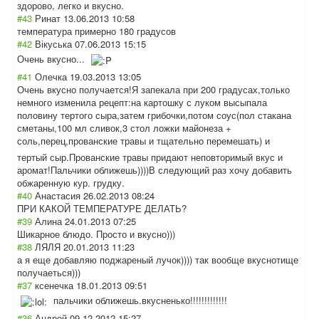
здорово, легко и вкусно.
#43
Ринат
13.06.2013 10:58
температура примерно 180 градусов
#42
Вікуська
07.06.2013 15:15
Очень вкусно...
#41
Олечка
19.03.2013 13:05
Очень вкусно получается!Я запекала при 200 градусах,только
немного изменила рецепт:на картошку с луком высыпала
половину тертого сыра,затем грибочки,потом соус(пол стакана
сметаны,100 мл сливок,3 стол ложки майонеза +
соль,перец,пров
анские травы и тщательно перемешать) и
тертый сыр.Прованские травы придают неповторимый вкус и
аромат!Пальчики оближешь))))В следующий раз хочу добавить
обжаренную кур. грудку.
#40
Анастасия
26.02.2013 08:24
ПРИ КАКОЙ ТЕМПЕРАТУРЕ ДЕЛАТЬ?
#39
Алина
24.01.2013 07:25
Шикарное блюдо. Просто и вкусно)))
#38
ЛЯЛЯ
20.01.2013 11:23
а я еще добавляю поджареный лучок)))) так вообще вкуснотище
получаеться)))
#37
ксенечка
18.01.2013 09:51
пальчики оближешь.вкусне
нько!!!!!!!!!!!
!!
#36
Андрей
09.12.2012 15:27