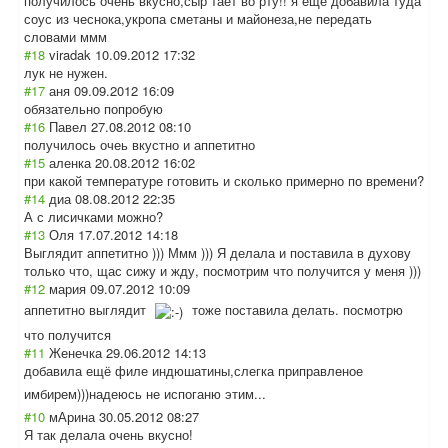
получилось очень вкусно,сыр тает во рту!! я еще добавила туда
соус из чеснока,укропа сметаны и майонеза,не передать
словами ммм
#18
viradak
10.09.2012 17:32
лук не нужен.
#17
аня
09.09.2012 16:09
обязательно попробую
#16
Павел
27.08.2012 08:10
получилось очеь вкустно и аппетитно
#15
аленка
20.08.2012 16:02
при какой температуре готовить и сколько примерно по времени?
#14
диа
08.08.2012 22:35
А с лисичками можно?
#13
Оля
17.07.2012 14:18
Выглядит аппетитно ))) Ммм ))) Я делала и поставила в духову
только что, щас сижу и жду, посмотрим что получится у меня )))
#12
мария
09.07.2012 10:09
аппетитно выглядит
тоже поставила делать. посмотрю
что получится
#11
Женечка
29.06.2012 14:13
добавила ещё филе индюшатины,слег
ка приправленое
имбирем)))надею
сь не испоганю этим...
#10
мАрина
30.05.2012 08:27
Я так делала очень вкусно!