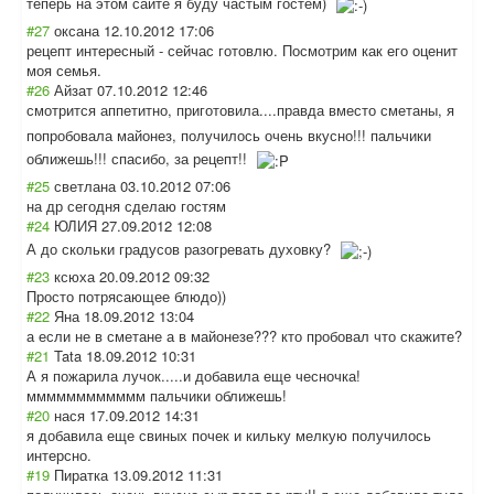
теперь на этом сайте я буду частым гостем)
#27
оксана
12.10.2012 17:06
рецепт интересный - сейчас готовлю. Посмотрим как его оценит
моя семья.
#26
Айзат
07.10.2012 12:46
смотрится аппетитно, приготовила....
правда вместо сметаны, я
попробовала майонез, получилось очень вкусно!!! пальчики
оближешь!!! спасибо, за рецепт!!
#25
светлана
03.10.2012 07:06
на др сегодня сделаю гостям
#24
ЮЛИЯ
27.09.2012 12:08
А до скольки градусов разогревать духовку?
#23
ксюха
20.09.2012 09:32
Просто потрясающее блюдо))
#22
Яна
18.09.2012 13:04
а если не в сметане а в майонезе??? кто пробовал что скажите?
#21
Tata
18.09.2012 10:31
А я пожарила лучок.....и добавила еще чесночка!
мммммммммммм пальчики оближешь!
#20
нася
17.09.2012 14:31
я добавила еще свиных почек и кильку мелкую получилось
интерсно.
#19
Пиратка
13.09.2012 11:31