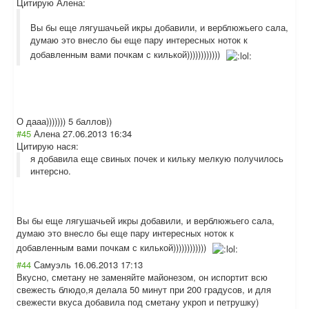
Цитирую Алена:
Вы бы еще лягушачьей икры добавили, и верблюжьего сала,
думаю это внесло бы еще пару интересных ноток к
добавленным вами почкам с килькой))))))))))))
О дааа))))))) 5 баллов))
#45
Алена
27.06.2013 16:34
Цитирую нася:
я добавила еще свиных почек и кильку мелкую получилось
интерсно.
Вы бы еще лягушачьей икры добавили, и верблюжьего сала,
думаю это внесло бы еще пару интересных ноток к
добавленным вами почкам с килькой))))))))
))))
#44
Самуэль
16.06.2013 17:13
Вкусно, сметану не заменяйте майонезом, он испортит всю
свежесть блюдо,я делала 50 минут при 200 градусов, и для
свежести вкуса добавила под сметану укроп и петрушку)