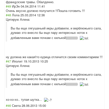
французские травы. Обалденно.
#49
ИрЭн
04.04.2014 11:41
Очень вкусно должно получится !!Пошла готовить !!!
#48
Лола
25.03.2014 12:36
Цитирую Алена:
Вы бы еще лягушачьей икры добавили, и верблюжьего сала,
думаю это внесло бы еще пару интересных ноток к
добавленным вами почкам с килькой))))))))))))
ну должна же какая!то курица отличится своим комментарием !!!
#47
Иполит
19.10.2013 10:25
Цитирую Алена:
Вы бы еще лягушачьей икры добавили, и верблюжьего сала,
думаю это внесло бы еще пару интересных ноток к
добавленным вами почкам с килькой))))))))))))
хо-хо-хо.. тупая шутка...
#46
Света
28.06.2013 15:00