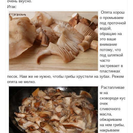
очень вкусно.
Итак:
Опята хорош
о промываем
под проточной
водой,
обращаю на
это ваше
внимание
потому, что
под шляпкой
часто
застревает в
пластинках
песок. Нам же не нужно, чтобы грибы хрустели на зубах. Режем
опята не мелко.
Растапливае
м на
сковороде кус
очек
сливочного
масла,
обжариваем
на нем грибы,
накрываем