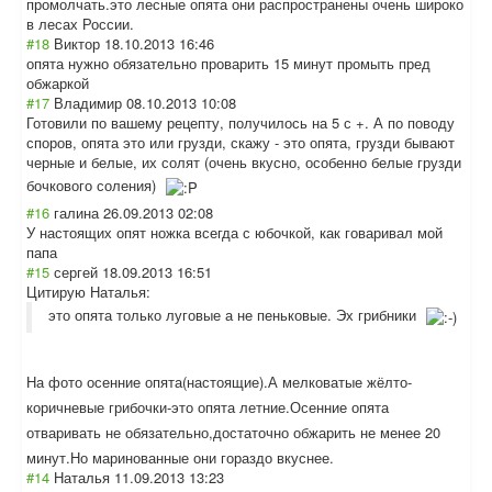
промолчать.это лесные опята они распространены очень широко
в лесах России.
#18
Виктор
18.10.2013 16:46
опята нужно обязательно проварить 15 минут промыть пред
обжаркой
#17
Владимир
08.10.2013 10:08
Готовили по вашему рецепту, получилось на 5 с +. А по поводу
споров, опята это или грузди, скажу - это опята, грузди бывают
черные и белые, их солят (очень вкусно, особенно белые грузди
бочкового соления)
#16
галина
26.09.2013 02:08
У настоящих опят ножка всегда с юбочкой, как говаривал мой
папа
#15
сергей
18.09.2013 16:51
Цитирую Наталья:
это опята только луговые а не пеньковые. Эх грибники
На фото осенние опята(настоящие
).А мелковатые жёлто-
коричневы
е грибочки-это опята летние.Осенние опята
отваривать не обязательно,дос
таточно обжарить не менее 20
минут.Но маринованные они гораздо вкуснее.
#14
Наталья
11.09.2013 13:23