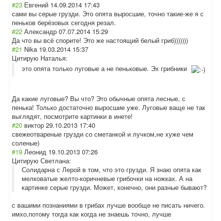
#23
Евгений
14.09.2014 17:43
сами вы серые грузди. Это опята выросшие, точно такие-же я с
пеньков берёзовых сегодня резал.
#22
Александр
07.07.2014 15:29
Да что вы всё спорите! Это же настоящий белый гриб)))))))
#21
Nika
19.03.2014 15:37
Цитирую Наталья:
это опята только луговые а не пеньковые. Эх грибники
Да какие луговые? Вы что? Это обычные опята лесные, с
пенька! Только достаточно выросшие уже. Луговые ваще не так
выглядят, посмотрите картинки в инете!
#20
виктор
29.10.2013 17:40
свежеотвареные грузди со сметанкой и лучком,не хуже чем
соленые)
#19
Леонид
19.10.2013 07:26
Цитирую Светлана:
Солидарна с Лерой в том, что это грузди. Я знаю опята как
мелковатые желто-коричневые грибочки на ножках. А на
картинке серые грузди. Может, конечно, они разные бывают?
с вашими познаниями в грибах лучше вообще не писать ничего.
имхо,потому тогда как когда не знаешь точно, лучше