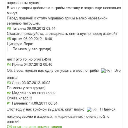
порезанным луком.
В конце жарки добавляю в грибы сметану и жарю еще несколько
минут.
Перед подачей к столу украшаю грибы мелко нарезанной
зеленью петрушки.
#6
Татьяна
09.09.2012 03:44
Скажите пожалуйста, а отваривать опята нужно перед жаркой?
#5
артем
06.09.2012 16:40
Цитирую Лера:
По моем у это грузди)
нет!! это точно опятаЯЯ))
#4
Ирина
04.07.2012 05:46
Ой, Лера, нельзя вас одну отпускать в лес по грибы
Это
опята!
#3
Лера
03.07.2012 19:02
По моем у это грузди)
#2
Мадлен
15.09.2011 09:32
Опята класс!!!
#1
Галченок
14.09.2011 06:54
Этот год у нас грибной выдался, опят полно
! Наемся
наконец вволю и жареных, и маринованных - очень люблю
опятки!
Обновить список комментариев