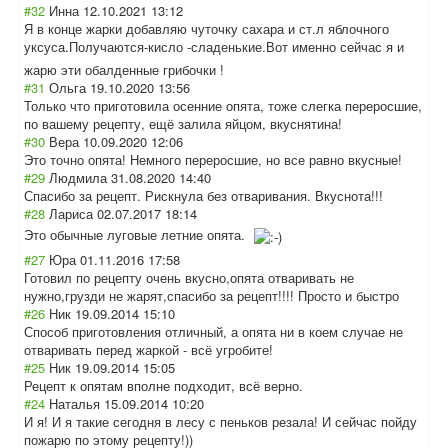
#32
Инна
12.10.2021 13:12
Я в конце жарки добавляю чуточку сахара и ст.л яблочного
уксуса.Получают
ся-кисло -сладенькие.Вот именно сейчас я и
жарю эти обалденные грибочки !
#31
Ольга
19.10.2020 13:56
Только что приготовила осенние опята, тоже слегка переросшие,
по вашему рецепту, ещё залила яйцом, вкуснятина!
#30
Вера
10.09.2020 12:06
Это точно опята! Немного переросшие, но все равно вкусные!
#29
Людмила
31.08.2020 14:40
Спасибо за рецепт. Рискнула без отваривания. Вкуснота!!!
#28
Лариса
02.07.2017 18:14
Это обычные луговые летние опята.
#27
Юра
01.11.2016 17:58
Готовил по рецепту очень вкусно,опята отваривать не
нужно,грузди не жарят,спасибо за рецепт!!!! Просто и быстро
#26
Ник
19.09.2014 15:10
Способ приготовления отличный, а опята ни в коем случае не
отваривать перед жаркой - всё угробите!
#25
Ник
19.09.2014 15:05
Рецепт к опятам вполне подходит, всё верно.
#24
Наталья
15.09.2014 10:20
И я! И я такие сегодня в лесу с пеньков резала! И сейчас пойду
пожарю по этому рецепту!))