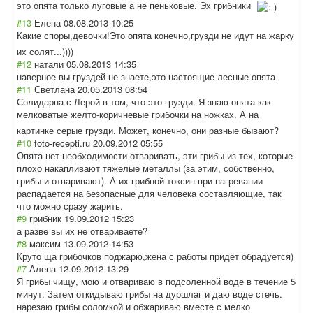
это опята только луговые а не пеньковые. Эх грибники
#13
Елена
08.08.2013 10:25
Какие споры,девочки!Э
то опята конечно,грузди не идут на жарку
их солят...))))
#12
натали
05.08.2013 14:35
наверное вы груздей не знаете,это настоящие лесные опята
#11
Светлана
20.05.2013 08:54
Солидарна с Лерой в том, что это грузди. Я знаю опята как
мелковатые желто-коричневы
е грибочки на ножках. А на
картинке серые грузди. Может, конечно, они разные бывают?
#10
foto-recepti.ru
20.09.2012 05:55
Опята нет необходимости отваривать, эти грибы из тех, которые
плохо накапливают тяжелые металлы (за этим, собственно,
грибы и отваривают). А их грибной токсин при нагревании
распадается на безопасные для человека составляющие, так
что можно сразу жарить.
#9
грибник
19.09.2012 15:23
а разве вы их не отвариваете?
#8
максим
13.09.2012 14:53
Круто ща грибочков поджарю,жена с работы придёт обрадуется)
#7
Алена
12.09.2012 13:29
Я грибы чищу, мою и отвариваю в подсоленной воде в течение 5
минут. Затем откидываю грибы на дуршлаг и даю воде стечь.
нарезаю грибы соломкой и обжариваю вместе с мелко