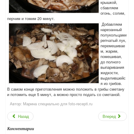
крышкой,
сбавляем
огонь, солим,
перчим и томим 20 минут.
Добавляем
нарезанный
полукольцами
репчатый лук,
перемешивае
м, жарим,
помешивая,
до полного
выпаривания
жидкости,
выделившейс
я из грибов.
В самом конце приготовления можно положить в грибы сметану
и потомить еще 5 минут, а можно просто подать со сметаной.
Автор:
Марина специально для foto-recepti.ru
Назад
Вперед
Комментарии