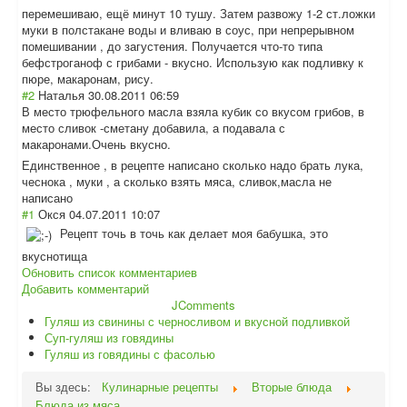
перемешиваю, ещё минут 10 тушу. Затем развожу 1-2 ст.ложки
муки в полстакане воды и вливаю в соус, при непрерывном
помешивании , до загустения. Получается что-то типа
бефстроганоф с грибами - вкусно. Использую как подливку к
пюре, макаронам, рису.
#2
Наталья
30.08.2011 06:59
В место трюфельного масла взяла кубик со вкусом грибов, в
место сливок -сметану добавила, а подавала с
макаронами.Очен
ь вкусно.
Единственное , в рецепте написано сколько надо брать лука,
чеснока , муки , а сколько взять мяса, сливок,масла не
написано
#1
Окся
04.07.2011 10:07
Рецепт точь в точь как делает моя бабушка, это
вкуснотища
Обновить список комментариев
Добавить комментарий
JComments
Гуляш из свинины с черносливом и вкусной подливкой
Суп-гуляш из говядины
Гуляш из говядины с фасолью
Вы здесь:
Кулинарные рецепты
Вторые блюда
Блюда из мяса