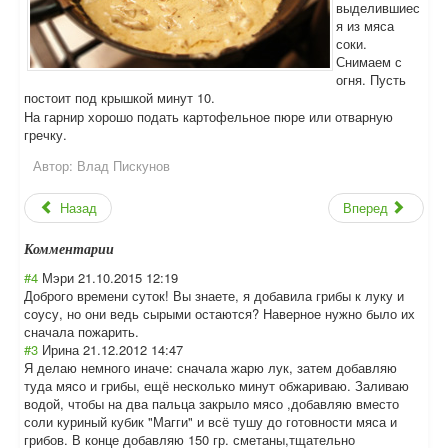
выделившиес
я из мяса
соки.
Снимаем с
огня. Пусть
постоит под крышкой минут 10.
На гарнир хорошо подать картофельное пюре или отварную
гречку.
Автор:
Влад Пискунов
Назад
Вперед
Комментарии
#4
Мэри
21.10.2015 12:19
Доброго времени суток! Вы знаете, я добавила грибы к луку и
соусу, но они ведь сырыми остаются? Наверное нужно было их
сначала пожарить.
#3
Ирина
21.12.2012 14:47
Я делаю немного иначе: сначала жарю лук, затем добавляю
туда мясо и грибы, ещё несколько минут обжариваю. Заливаю
водой, чтобы на два пальца закрыло мясо ,добавляю вместо
соли куриный кубик "Магги" и всё тушу до готовности мяса и
грибов. В конце добавляю 150 гр. сметаны,тщатель
но