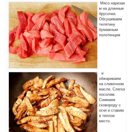
Мясо нарезае
м на длинные
брусочки.
Обсушиваем
телятину
бумажным
полотенцем
и
обжариваем
на сливочном
масле. Слегка
посолим.
Снимаем
сковороду с
огня и ставим
в теплое
место.