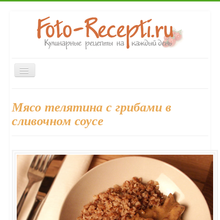
Включить/
выключить
навигацию
Главная
Закуски
Первые блюда
Вторые блюда
Мясо телятина с грибами в
Десерты
Выпечка
Напитки
Консервирование
сливочном соусе
Форум