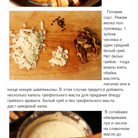
Готовим
соус. Режем
мелко пол-
луковицы, 1
зубчик
чеснока и
один средний
белый гриб.
Нет белых
грибов - тогда
можно взять
обабки,
маслята,
лисички или в
конце концов шампиньоны. В этом случае придется добавить
несколько капель трюфельного масла для придания блюду
грибного аромата. Белый гриб и без трюфельного масла
даст шикарный запах.
В сотейнике
обжариваем
лук и чеснок
на сливочном
масле до