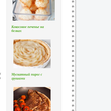
Кокосовое печенье на
белках
,
у
Мускатный пирог с
и
грушами