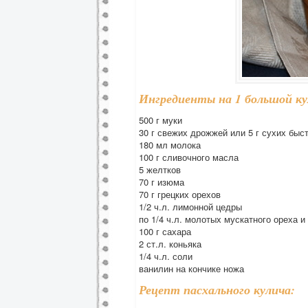
Ингредиенты на 1 большой ку
500 г муки
30 г свежих дрожжей или 5 г сухих бы
180 мл молока
100 г сливочного масла
5 желтков
70 г изюма
70 г грецких орехов
1/2 ч.л. лимонной цедры
по 1/4 ч.л. молотых мускатного ореха 
100 г сахара
2 ст.л. коньяка
1/4 ч.л. соли
ванилин на кончике ножа
Рецепт пасхального кулича: