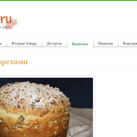
а
Вторые блюда
Десерты
Напитки
Консер
Выпечка
орехами