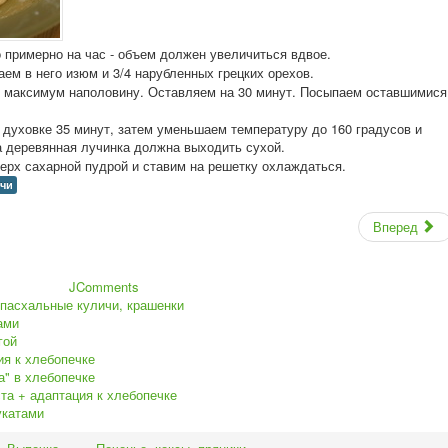
 примерно на час - объем должен увеличиться вдвое.
м в него изюм и 3/4 нарубленных грецких орехов.
 максимум наполовину. Оставляем на 30 минут. Посыпаем оставшимися
 духовке 35 минут, затем уменьшаем температуру до 160 градусов и
а деревянная лучинка должна выходить сухой.
рх сахарной пудрой и ставим на решетку охлаждаться.
ичи
Вперед
JComments
 пасхальные куличи, крашенки
ами
гой
ия к хлебопечке
а" в хлебопечке
ста + адаптация к хлебопечке
укатами