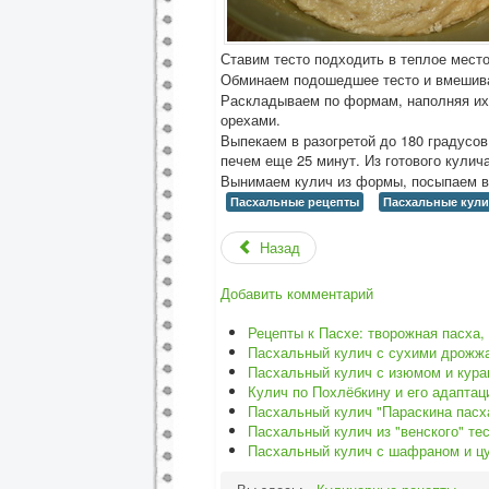
Ставим тесто подходить в теплое место
Обминаем подошедшее тесто и вмешивае
Раскладываем по формам, наполняя их
орехами.
Выпекаем в разогретой до 180 градусов
печем еще 25 минут. Из готового кулич
Вынимаем кулич из формы, посыпаем ве
Пасхальные рецепты
Пасхальные кул
Назад
Добавить комментарий
Рецепты к Пасхе: творожная пасха,
Пасхальный кулич с сухими дрожж
Пасхальный кулич с изюмом и кура
Кулич по Похлёбкину и его адаптац
Пасхальный кулич "Параскина пасх
Пасхальный кулич из "венского" те
Пасхальный кулич с шафраном и ц