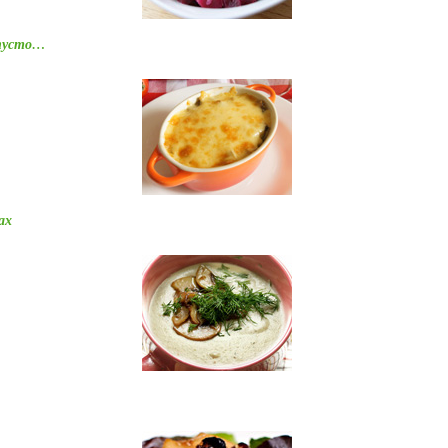
апусто…
ах