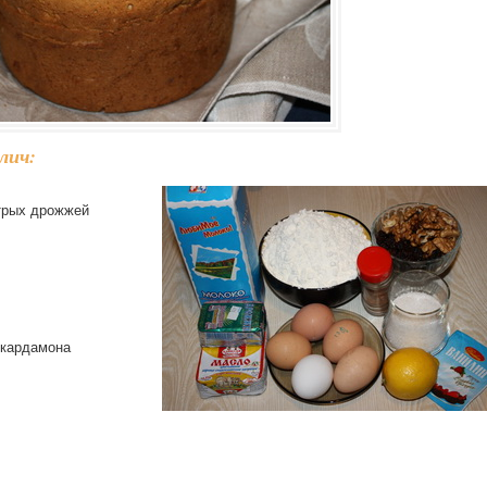
лич:
стрых дрожжей
и кардамона