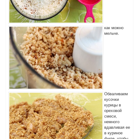
как можно
мельче.
Обваливаем
кусочки
курицы в
ореховой
смеси,
немного
вдавливая ее
в куриное
филе, чтобы