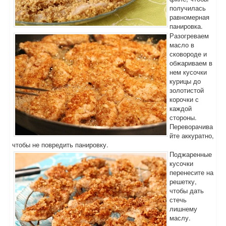
получилась
равномерная
панировка.
Разогреваем
масло в
сковороде и
обжариваем в
нем кусочки
курицы до
золотистой
корочки с
каждой
стороны.
Переворачива
йте аккуратно,
чтобы не повредить панировку.
Поджаренные
кусочки
перенесите на
решетку,
чтобы дать
стечь
лишнему
маслу.