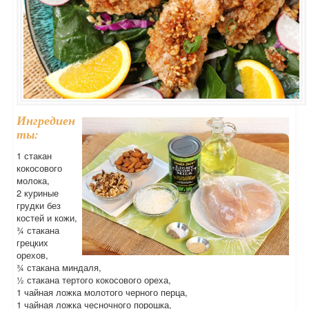
Ингредиен
ты:
1 стакан
кокосового
молока,
2 куриные
грудки без
костей и кожи,
¾ стакана
грецких
орехов,
¾ стакана миндаля,
½ стакана тертого кокосового ореха,
1 чайная ложка молотого черного перца,
1 чайная ложка чесночного порошка,