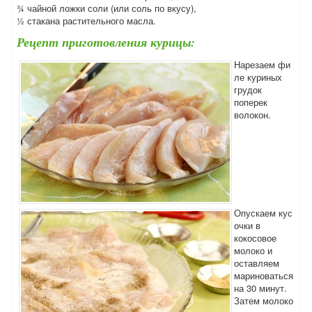
¾ чайной ложки соли (или соль по вкусу),
½ стакана растительного масла.
Рецепт приготовления курицы:
Нарезаем фи
ле куриных
грудок
поперек
волокон.
Опускаем кус
очки в
кокосовое
молоко и
оставляем
мариноваться
на 30 минут.
Затем молоко