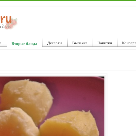
а
Десерты
Выпечка
Напитки
Консер
Вторые блюда