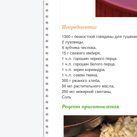
Ингредиенты:
1300 г безкостной говядины для тушени
2 луковицы,
4 зубчика чеснока,
15 г свежего имбиря,
1 ч.л. горошин черного перца,
1 ч.л. горошин белого перца,
1 ч.л. зерен кориандра,
1 ч.л. семян тмина,
300 г ржаного хлеба,
50 мл растительного масла,
250 мл нежирной сметаны,
Соль
Рецепт приготовления
: