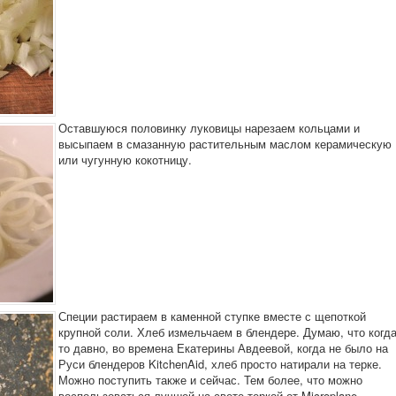
Оставшуюся половинку луковицы нарезаем кольцами и
высыпаем в смазанную растительным маслом керамическую
или чугунную кокотницу.
Специи растираем в каменной ступке вместе с щепоткой
крупной соли. Хлеб измельчаем в блендере. Думаю, что когда
то давно, во времена Екатерины Авдеевой, когда не было на
Руси блендеров KitchenAid, хлеб просто натирали на терке.
Можно поступить также и сейчас. Тем более, что можно
воспользоваться лучшей на свете теркой от Microplane.