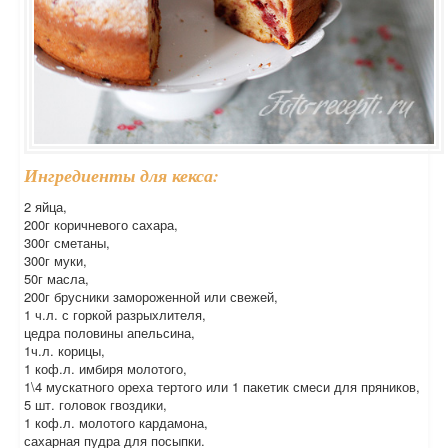
Ингредиенты для кекса:
2 яйца,
200г коричневого сахара,
300г сметаны,
300г муки,
50г масла,
200г брусники замороженной или свежей,
1 ч.л. с горкой разрыхлителя,
цедра половины апельсина,
1ч.л. корицы,
1 коф.л. имбиря молотого,
1\4 мускатного ореха тертого или 1 пакетик смеси для пряников,
5 шт. головок гвоздики,
1 коф.л. молотого кардамона,
сахарная пудра для посыпки.