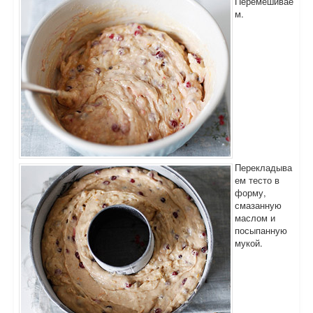
Перемешивае
м.
Перекладыва
ем тесто в
форму,
смазанную
маслом и
посыпанную
мукой.