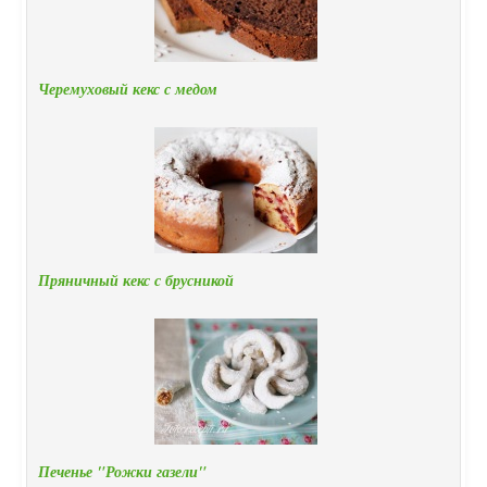
Черемуховый кекс с медом
Пряничный кекс с брусникой
Печенье "Рожки газели"