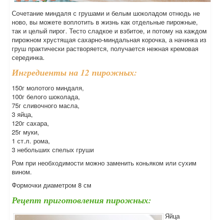
Сочетание миндаля с грушами и белым шоколадом отнюдь не
ново, вы можете воплотить в жизнь как отдельные пирожные,
так и целый пирог. Тесто сладкое и взбитое, и потому на каждом
пирожном хрустящая сахарно-миндальная корочка, а начинка из
груш практически растворяется, получается нежная кремовая
серединка.
Ингредиенты на 12 пирожных:
150г молотого миндаля,
100г белого шоколада,
75г сливочного масла,
3 яйца,
120г сахара,
25г муки,
1 ст.л. рома,
3 небольших спелых груши
Ром при необходимости можно заменить коньяком или сухим
вином.
Формочки диаметром 8 см
Рецепт приготовления пирожных:
Яйца