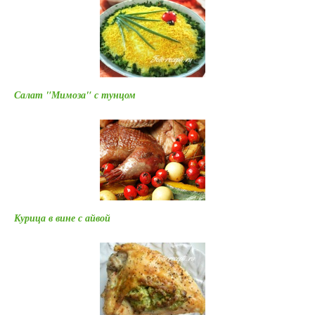
Салат "Мимоза" с тунцом
Курица в вине с айвой