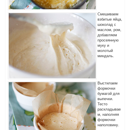
Смешиваем
взбитые яйца,
шоколад с
маслом, ром,
добавляем
просеянную
муку и
молотый
миндаль.
Выстилаем
формочки
бумагой для
выпечки.
Тесто
раскладывае
м, наполняя
формочки
наполовину.