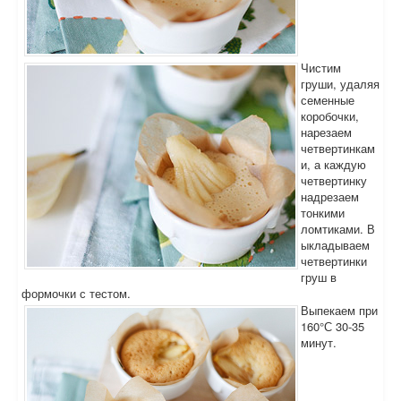
Чистим
груши, удаляя
семенные
коробочки,
нарезаем
четвертинкам
и, а каждую
четвертинку
надрезаем
тонкими
ломтиками. В
ыкладываем
четвертинки
груш в
формочки с тестом.
Выпекаем при
160°С 30-35
минут.