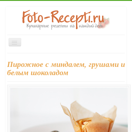
Включить/
выключить
навигацию
Главная
Закуски
Первые блюда
Вторые блюда
Пирожное с миндалем, грушами и
Десерты
Напитки
Консервирование
Выпечка
белым шоколадом
Форум