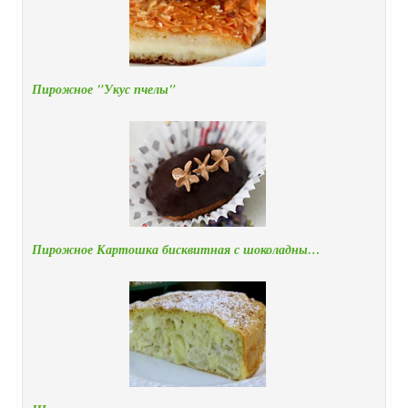
Пирожное "Укус пчелы"
Пирожное Картошка бисквитная с шоколадны…