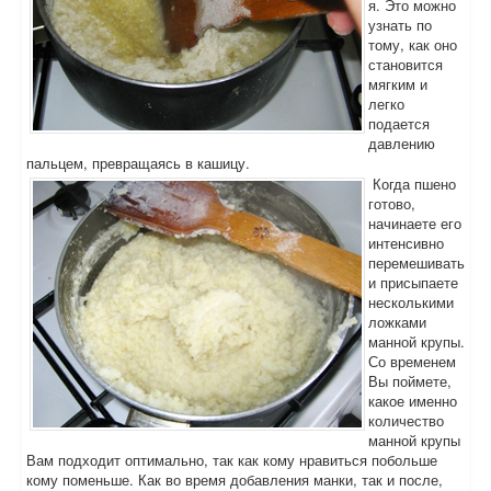
я. Это можно
узнать по
тому, как оно
становится
мягким и
легко
подается
давлению
пальцем, превращаясь в кашицу.
Когда пшено
готово,
начинаете его
интенсивно
перемешивать
и присыпаете
несколькими
ложками
манной крупы.
Со временем
Вы поймете,
какое именно
количество
манной крупы
Вам подходит оптимально, так как кому нравиться побольше
кому поменьше. Как во время добавления манки, так и после,