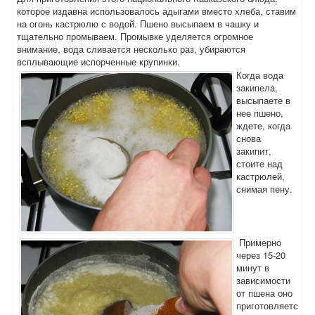
которое издавна использовалось адыгами вместо хлеба, ставим
на огонь кастрюлю с водой. Пшено высыпаем в чашку и
тщательно промываем. Промывке уделяется огромное
внимание, вода сливается несколько раз, убираются
всплывающие испорченные крупинки.
Когда вода
закипела,
высыпаете в
нее пшено,
ждете, когда
снова
закипит,
стоите над
кастрюлей,
снимая пену.
Примерно
через 15-20
минут в
зависимости
от пшена оно
приготовляетс