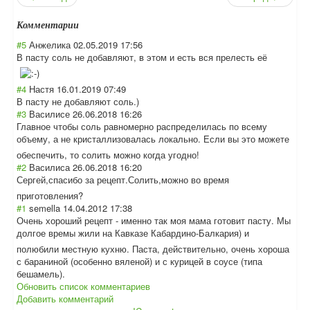
Комментарии
#5
Анжелика
02.05.2019 17:56
В пасту соль не добавляют, в этом и есть вся прелесть её
#4
Настя
16.01.2019 07:49
В пасту не добавляют соль.)
#3
Василисе
26.06.2018 16:26
Главное чтобы соль равномерно распределилась по всему
объему, а не кристаллизовала
сь локально. Если вы это можете
обеспечить, то солить можно когда угодно!
#2
Василиса
26.06.2018 16:20
Сергей,спасибо за рецепт.Солить,м
ожно во время
приготовления?
#1
semella
14.04.2012 17:38
Очень хороший рецепт - именно так моя мама готовит пасту. Мы
долгое времы жили на Кавказе Кабардино-Балка
рия) и
полюбили местную кухню. Паста, действительно, очень хороша
с бараниной (особенно вяленой) и с курицей в соусе (типа
бешамель).
Обновить список комментариев
Добавить комментарий