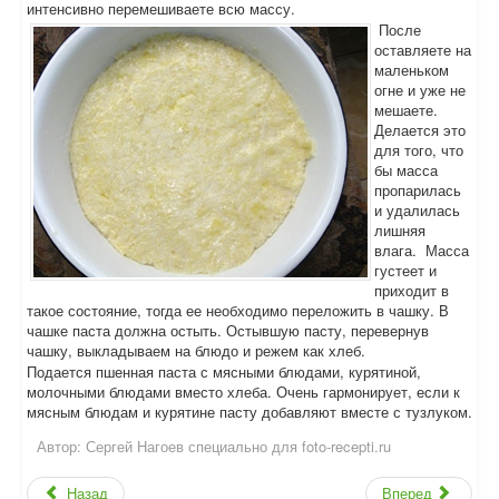
интенсивно перемешиваете всю массу.
После
оставляете на
маленьком
огне и уже не
мешаете.
Делается это
для того, что
бы масса
пропарилась
и удалилась
лишняя
влага. Масса
густеет и
приходит в
такое состояние, тогда ее необходимо переложить в чашку. В
чашке паста должна остыть. Остывшую пасту, перевернув
чашку, выкладываем на блюдо и режем как хлеб.
Подается пшенная паста с мясными блюдами, курятиной,
молочными блюдами вместо хлеба. Очень гармонирует, если к
мясным блюдам и курятине пасту добавляют вместе с тузлуком.
Автор:
Сергей Нагоев специально для foto-recepti.ru
Назад
Вперед