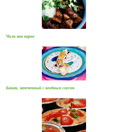
Чили кон карне
Банан, запеченный с ягодным соусом