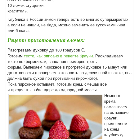
10 ложек сгущенки,
краситель.
Клубника в России зимой теперь есть во многих супермаркетах,
а если не нашли, не беда, можно заменить ее кусочками киви
или банана.
Рецепт приготовления елочек:
Разогреваем духовку до 180 градусов С.
Готовим
тесто, как описано в рецепте брауни
. Раскладываем
тесто по формочкам, заполняя примерно треть
формы. Выпекаем пирожное в прогретой духовке 15 минут или
до готовности (проверяем готовность по деревянной шпажке, она
должна быть сухой при протыкании пирожного).
Пока пирожное остывает, готовим крем, смешав все
ингредиенты в блендере до однородной массы.
Немного
крема
намазываем
на остывшие
брауни,
прилепляем
на крем
клубничку.