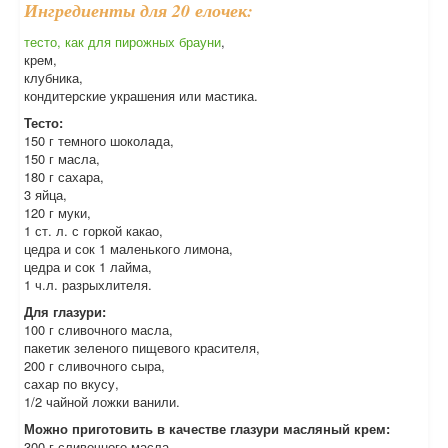
Ингредиенты для 20 елочек:
тесто, как для пирожных брауни
,
крем,
клубника,
кондитерские украшения или мастика.
Тесто:
150 г темного шоколада,
150 г масла,
180 г сахара,
3 яйца,
120 г муки,
1 ст. л. с горкой какао,
цедра и сок 1 маленького лимона,
цедра и сок 1 лайма,
1 ч.л. разрыхлителя.
Для глазури:
100 г сливочного масла,
пакетик зеленого пищевого красителя,
200 г сливочного сыра,
сахар по вкусу,
1/2 чайной ложки ванили.
Можно приготовить в качестве глазури масляный крем:
300 г сливочного масла,