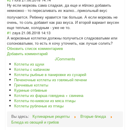
Ну если морковь сама сладкая, да еще и яблоко добавить
немножко - то пересаливать их жалко...приколь
ный вкус
получается. Ребенку нравится так больше. А если морковь не
очень, то соль добавит как раз вкуса. И второй вариант вкусен
еще теплым, холодным - уже не то.
#1
zaya
21.06.2018 14:13
А морковные котлетки должны получиться сладковатыми или
солоноватыми, то есть я хочу уточнить, как лучше солить?
Обновить список комментариев
Добавить комментарий
JComments
Котлеты из щуки
Котлеты с кабачком
Котлеты рыбные в панировке из сухарей
Печеночные котлеты из говяжьей печени
Гречневые котлеты
Куриные отбивные
Котлеты из фарша говядина + свинина
Котлеты по-киевски из мяса птицы
Котлеты рубленые из птицы
Вы здесь:
Кулинарные рецепты
Вторые блюда
Блюда из овощей и грибов