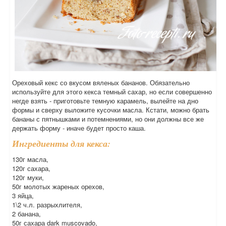
Ореховый кекс со вкусом вяленых бананов. Обязательно
используйте для этого кекса темный сахар, но если совершенно
негде взять - приготовьте темную карамель, вылейте на дно
формы и сверху выложите кусочки масла. Кстати, можно брать
бананы с пятнышками и потемнениями, но они должны все же
держать форму - иначе будет просто каша.
Ингредиенты для кекса:
130г масла,
120г сахара,
120г муки,
50г молотых жареных орехов,
3 яйца,
1\2 ч.л. разрыхлителя,
2 банана,
50г сахара dark muscovado,