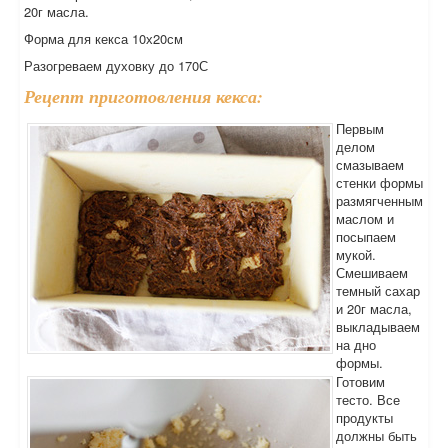
20г масла.
Форма для кекса 10х20см
Разогреваем духовку до 170С
Рецепт приготовления кекса:
Первым
делом
смазываем
стенки формы
размягченным
маслом и
посыпаем
мукой.
Смешиваем
темный сахар
и 20г масла,
выкладываем
на дно
формы.
Готовим
тесто. Все
продукты
должны быть