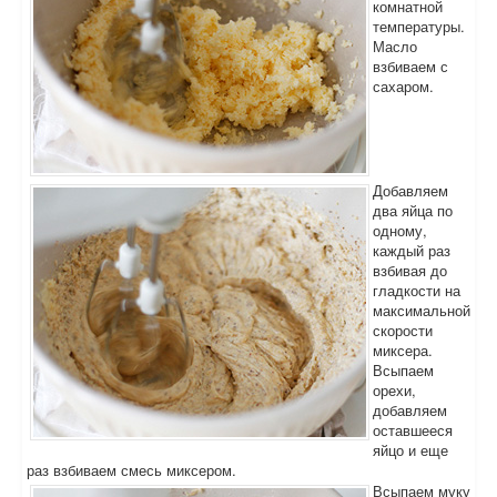
комнатной
температуры.
Масло
взбиваем с
сахаром.
Добавляем
два яйца по
одному,
каждый раз
взбивая до
гладкости на
максимальной
скорости
миксера.
Всыпаем
орехи,
добавляем
оставшееся
яйцо и еще
раз взбиваем смесь миксером.
Всыпаем муку