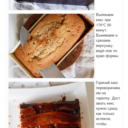
Выпекаем
кекс при
170°С 50
минут.
Вынимаем и
срезаем
верхушку,
ведя нож по
краю формы.
Горячий кекс
переворачива
ем на
тарелку. Дост
авать кекс
нужно сразу,
как только
испекли,
чтобы