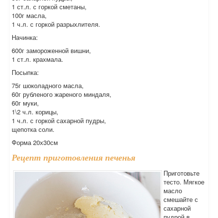
1 ст.л. с горкой сметаны,
100г масла,
1 ч.л. с горкой разрыхлителя.
Начинка:
600г замороженной вишни,
1 ст.л. крахмала.
Посыпка:
75г шоколадного масла,
60г рубленого жареного миндаля,
60г муки,
1\2 ч.л. корицы,
1 ч.л. с горкой сахарной пудры,
щепотка соли.
Форма 20х30см
Рецепт приготовления печенья
Приготовьте
тесто. Мягкое
масло
смешайте с
сахарной
пудрой в