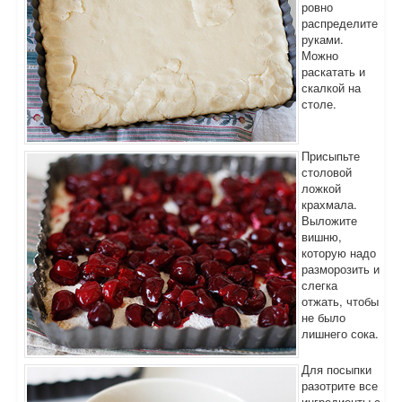
ровно
распределите
руками.
Можно
раскатать и
скалкой на
столе.
Присыпьте
столовой
ложкой
крахмала.
Выложите
вишню,
которую надо
разморозить и
слегка
отжать, чтобы
не было
лишнего сока.
Для посыпки
разотрите все
ингредиенты с