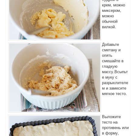
крем, можно
миксером,
можно
обычной
вилкой.
Добавьте
сметану и
опять
смешайте в
гладкую
массу.Всыпьт
е муку с
разрыхлителе
м и замесите
мягкое тесто.
Выложите
тесто на
противень или
в форму,