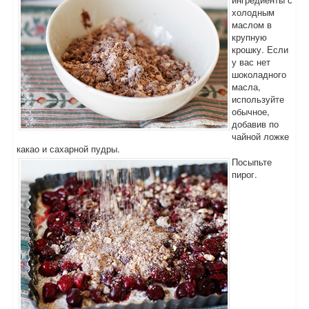
холодным
маслом в
крупную
крошку. Если
у вас нет
шоколадного
масла,
используйте
обычное,
добавив по
чайной ложке
какао и сахарной пудры.
Посыпьте
пирог.