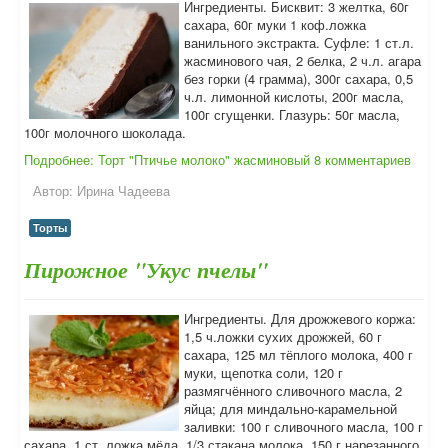
Ингредиенты. Бисквит: 3 желтка, 60г
сахара, 60г муки 1 коф.ложка
ванильного экстракта. Суфле: 1 ст.л.
жасминового чая, 2 белка, 2 ч.л. агара
без горки (4 грамма), 300г сахара, 0,5
ч.л. лимонной кислоты, 200г масла,
100г сгущенки. Глазурь: 50г масла,
100г молочного шоколада.
Подробнее: Торт "Птичье молоко" жасминовый
8 комментариев
Автор:
Ирина Чадеева
Торты
Пирожное "Укус пчелы"
Ингредиенты. Для дрожжевого коржа:
1,5 ч.ложки сухих дрожжей, 60 г
сахара, 125 мл тёплого молока, 400 г
муки, щепотка соли, 120 г
размягчённого сливочного масла, 2
яйца; для миндально-карамельной
заливки: 100 г сливочного масла, 100 г
сахара, 1 ст. ложка мёда, 1/3 стакана молока, 150 г нарезанного