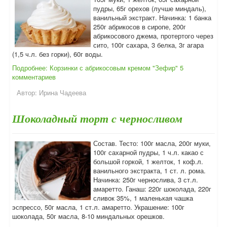
пудры, 65г орехов (лучше миндаль),
ванильный экстракт. Начинка: 1 банка
250г абрикосов в сиропе, 200г
абрикосового джема, протертого через
сито, 100г сахара, 3 белка, 3г агара
(1,5 ч.л. без горки), 60г воды.
Подробнее: Корзинки с абрикосовым кремом "Зефир"
5
комментариев
Автор:
Ирина Чадеева
Шоколадный торт с черносливом
Состав. Тесто: 100г масла, 200г муки,
100г сахарной пудры, 1 ч.л. какао с
большой горкой, 1 желток, 1 коф.л.
ванильного экстракта, 1 ст. л. рома.
Начинка: 250г чернослива, 3 ст.л.
амаретто. Ганаш: 220г шоколада, 220г
сливок 35%, 1 маленькая чашка
эспрессо, 50г масла, 1 ст.л. амаретто. Украшение: 100г
шоколада, 50г масла, 8-10 миндальных орешков.