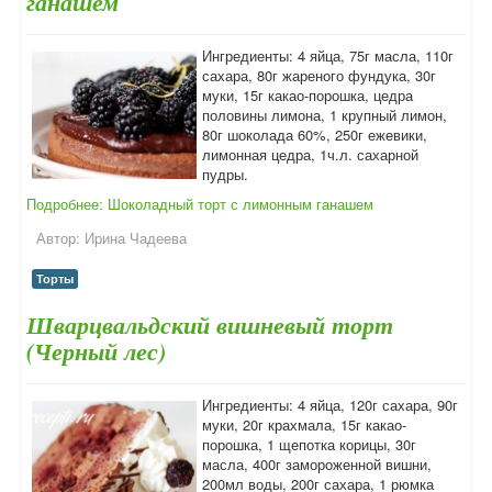
ганашем
Ингредиенты: 4 яйца, 75г масла, 110г
сахара, 80г жареного фундука, 30г
муки, 15г какао-порошка, цедра
половины лимона, 1 крупный лимон,
80г шоколада 60%, 250г ежевики,
лимонная цедра, 1ч.л. сахарной
пудры.
Подробнее: Шоколадный торт с лимонным ганашем
Автор:
Ирина Чадеева
Торты
Шварцвальдский вишневый торт
(Черный лес)
Ингредиенты: 4 яйца, 120г сахара, 90г
муки, 20г крахмала, 15г какао-
порошка, 1 щепотка корицы, 30г
масла, 400г замороженной вишни,
200мл воды, 200г сахара, 1 рюмка