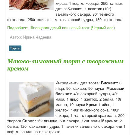
кирша, 1 коф.л. корицы, 250г сливок
для взбивания, 1 пакетик (10г)
ванильного сахара, 80г темного
шоколада, 250г сливок, 1 ч.л. сахарной пудры, 150г шоколада.
Подробнее: Шварцвальдский вишневый торт (Черный лес)
Автор:
Ирина Чадеева
Торты
Маково-лимонный торт с творожным
кремом
Ингредиенты для торта:
Бисквит:
3
яйца, 90г сахара, 90г муки
Маковый
бисквит:
40г сахарной пудры, 40г
мака, 1 яйцо, 1 желток, 2 белка, 10г
масла, 10г муки
Крем:
1 яйцо, 1
желток, 140г лимонного сока, 100г
сахара, 1 ч.л. с горкой крахмала, 200г
творога
Сироп:
1\2 лимона, 50г сахара, 120г воды
Меренга:
2
белка, 120г сахарной пудры, 1 пакетик ванильного сахара или 1
коф.л. ванильного экстракта