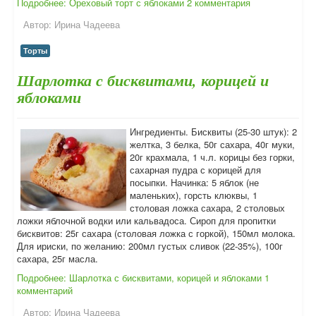
Подробнее: Ореховый торт с яблоками
2 комментария
Автор:
Ирина Чадеева
Торты
Шарлотка с бисквитами, корицей и
яблоками
Ингредиенты. Бисквиты (25-30 штук): 2
желтка, 3 белка, 50г сахара, 40г муки,
20г крахмала, 1 ч.л. корицы без горки,
сахарная пудра с корицей для
посыпки. Начинка: 5 яблок (не
маленьких), горсть клюквы, 1
столовая ложка сахара, 2 столовых
ложки яблочной водки или кальвадоса. Сироп для пропитки
бисквитов: 25г сахара (столовая ложка с горкой), 150мл молока.
Для ириски, по желанию: 200мл густых сливок (22-35%), 100г
сахара, 25г масла.
Подробнее: Шарлотка с бисквитами, корицей и яблоками
1
комментарий
Автор:
Ирина Чадеева