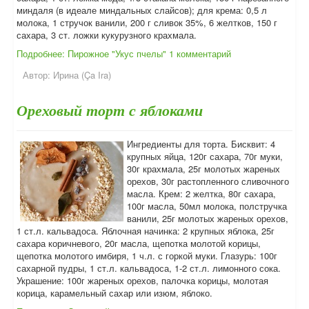
миндаля (в идеале миндальных слайсов); для крема: 0,5 л
молока, 1 стручок ванили, 200 г сливок 35%, 6 желтков, 150 г
сахара, 3 ст. ложки кукурузного крахмала.
Подробнее: Пирожное "Укус пчелы"
1 комментарий
Автор:
Ирина (Ça Ira)
Ореховый торт с яблоками
Ингредиенты для торта. Бисквит: 4
крупных яйца, 120г сахара, 70г муки,
30г крахмала, 25г молотых жареных
орехов, 30г растопленного сливочного
масла. Крем: 2 желтка, 80г сахара,
100г масла, 50мл молока, полстручка
ванили, 25г молотых жареных орехов,
1 ст.л. кальвадоса. Яблочная начинка: 2 крупных яблока, 25г
сахара коричневого, 20г масла, щепотка молотой корицы,
щепотка молотого имбиря, 1 ч.л. с горкой муки. Глазурь: 100г
сахарной пудры, 1 ст.л. кальвадоса, 1-2 ст.л. лимонного сока.
Украшение: 100г жареных орехов, палочка корицы, молотая
корица, карамельный сахар или изюм, яблоко.