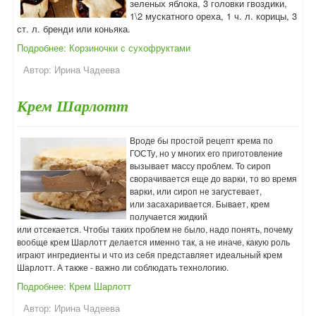
зеленых яблока, 3 головки гвоздики,
1\2 мускатного ореха, 1 ч. л. корицы, 3
ст. л. бренди или коньяка.
Подробнее: Корзиночки с сухофруктами
Автор:
Ирина Чадеева
Крем Шарлотт
Вроде бы простой рецепт крема по
ГОСТу, но у многих его приготовление
вызывает массу проблем. То
сироп
сворачивается еще до варки, то
во время
варки, или
сироп не загустевает,
или
засахаривается. Бывает,
крем
получается жидкий
или
отсекается.
Чтобы таких проблем не было, надо понять, почему
вообще крем Шарлотт делается именно так, а не иначе, какую роль
играют ингредиенты и что из себя представляет идеальный крем
Шарлотт. А также - важно ли соблюдать технологию.
Подробнее: Крем Шарлотт
Автор:
Ирина Чадеева