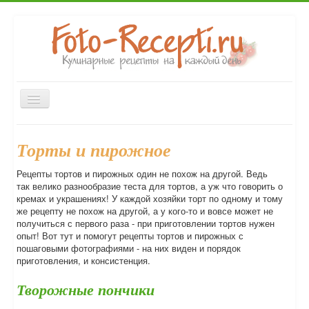
Включить/
выключить
навигацию
Главная
Закуски
Первые блюда
Вторые блюда
Торты и пирожное
Десерты
Напитки
Консервирование
Выпечка
Рецепты тортов и пирожных один не похож на другой. Ведь
Форум
так велико разнообразие теста для тортов, а уж что говорить о
кремах и украшениях! У каждой хозяйки торт по одному и тому
же рецепту не похож на другой, а у кого-то и вовсе может не
получиться с первого раза - при приготовлении тортов нужен
опыт! Вот тут и помогут рецепты тортов и пирожных с
пошаговыми фотографиями - на них виден и порядок
приготовления, и консистенция.
Творожные пончики