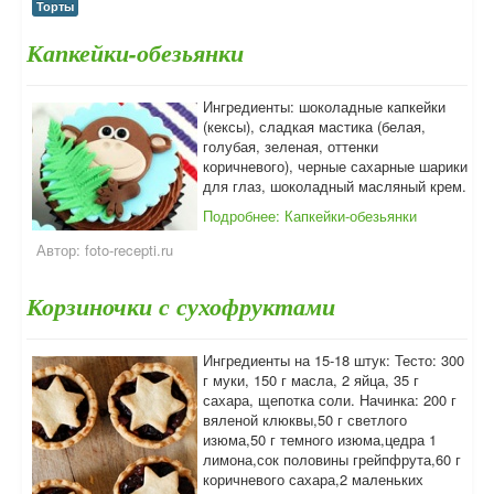
Торты
Капкейки-обезьянки
Ингредиенты: шоколадные капкейки
(кексы), сладкая мастика (белая,
голубая, зеленая, оттенки
коричневого), черные сахарные шарики
для глаз, шоколадный масляный крем.
Подробнее: Капкейки-обезьянки
Автор:
foto-recepti.ru
Корзиночки с сухофруктами
Ингредиенты на 15-18 штук: Тесто: 300
г муки, 150 г масла, 2 яйца, 35 г
сахара, щепотка соли. Начинка: 200 г
вяленой клюквы,50 г светлого
изюма,50 г темного изюма,цедра 1
лимона,сок половины грейпфрута,60 г
коричневого сахара,2 маленьких