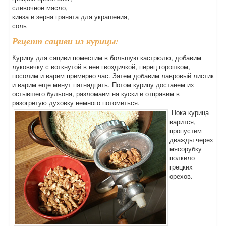
сливочное масло,
кинза и зерна граната для украшения,
соль
Рецепт сациви из курицы:
Курицу для сациви поместим в большую кастрюлю, добавим
луковичку с воткнутой в нее гвоздичкой, перец горошком,
посолим и варим примерно час. Затем добавим лавровый листик
и варим еще минут пятнадцать. Потом курицу достанем из
остывшего бульона, разломаем на куски и отправим в
разогретую духовку немного потомиться.
Пока курица
варится,
пропустим
дважды через
мясорубку
полкило
грецких
орехов.