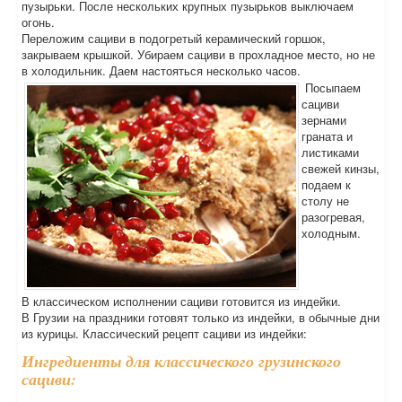
пузырьки. После нескольких крупных пузырьков выключаем
огонь.
Переложим сациви в подогретый керамический горшок,
закрываем крышкой. Убираем сациви в прохладное место, но не
в холодильник. Даем настояться несколько часов.
Посыпаем
сациви
зернами
граната и
листиками
свежей кинзы,
подаем к
столу не
разогревая,
холодным.
В классическом исполнении сациви готовится из индейки.
В Грузии на праздники готовят только из индейки, в обычные дни
из курицы. Классический рецепт сациви из индейки:
Ингредиенты для классического грузинского
сациви: