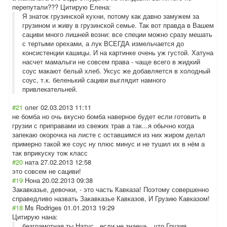
перепутали???
Цитирую Елена:
Я знаток грузинской кухни, потому как давно замужем за
грузином и живу в грузинской семье. Так вот правда в Вашем
сациви много лишней возни: все специи можно сразу мешать
с тертыми орехами, а лук ВСЕГДА измельчается до
консистенции кашицы. И на картинке очень уж густой. Хатуна
насчет мамалыги не совсем права - чаще всего в жидкий
соус макают белый хлеб. Уксус же добавляется в холодный
соус, т.к. беленький сациви выглядит намного
привлекательней.
#21
олег
02.03.2013 11:11
не бомба но очь вкусно бомба наверное будет если готовить в
грузии с приправами из свежих трав а так...я обычно когда
запекаю окорочка на листе с оставшимся из них жиром делал
примерно такой же соус ну плюс минус и не тушил их в нём а
так вприкуску тож класс
#20
ната
27.02.2013 12:58
это совсем не сациви!
#19
Нона
20.02.2013 09:38
Закавказье, девочки, - это часть Кавказа! Поэтому совершенно
справедливо назвать Закавказье Кавказов, И Грузию Кавказом!
#18
Ms Rodriges
01.01.2013 19:29
Цитирую нана:
безграмотная ты Натус , если не знаешь , что Грузия