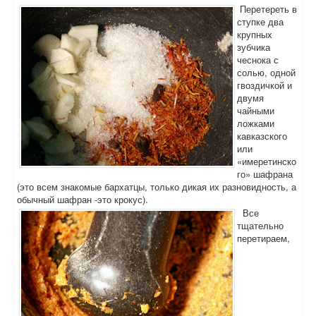
Перетереть в
ступке два
крупных
зубчика
чеснока с
солью, одной
гвоздичкой и
двумя
чайными
ложками
кавказского
или
«имеретинско
го» шафрана
(это всем знакомые бархатцы, только дикая их разновидность, а
обычный шафран -это крокус).
Все
тщательно
перетираем,