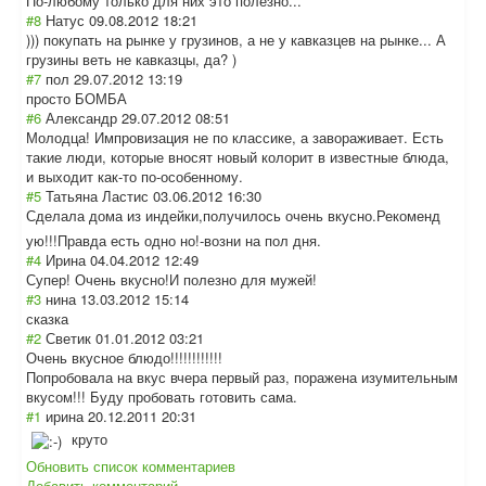
По-любому только для них это полезно...
#8
Натус
09.08.2012 18:21
))) покупать на рынке у грузинов, а не у кавказцев на рынке... А
грузины веть не кавказцы, да? )
#7
пол
29.07.2012 13:19
просто БОМБА
#6
Александр
29.07.2012 08:51
Молодца! Импровизация не по классике, а завораживает. Есть
такие люди, которые вносят новый колорит в известные блюда,
и выходит как-то по-особенному.
#5
Татьяна Ластис
03.06.2012 16:30
Сделала дома из индейки,получил
ось очень вкусно.Рекоменд
ую!!!Правда есть одно но!-возни на пол дня.
#4
Ирина
04.04.2012 12:49
Супер! Очень вкусно!И полезно для мужей!
#3
нина
13.03.2012 15:14
сказка
#2
Светик
01.01.2012 03:21
Очень вкусное блюдо!!!!!!!!!!!!
Попробовала на вкус вчера первый раз, поражена изумительным
вкусом!!! Буду пробовать готовить сама.
#1
ирина
20.12.2011 20:31
круто
Обновить список комментариев
Добавить комментарий