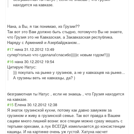
находится на кавказе.
Нана, а Вы, я так понимаю, из Грузии??
Так вот это Вам должно быть стыдно, потомучто Вы не знаете,
что Грузия это не Кавказская, а Закавказская республика.
Наряду с Арменией и Азербайджаном..
.
#17
нина
31.12.2012 13:49
супер!только что сделала!спасибо
)))))с новым годом!!)))
#16
нана
30.12.2012 19:54
Цитирую Натус:
))) покупать на рынке у грузинов, а не у кавказцев на рынке...
А грузины веть не кавказцы, да? )
безграмотная ты Натус , если не знаешь , что Грузия находится
на кавказе.
#15
Елена
30.12.2012 12:38
Я знаток грузинской кухни, потому как давно замужем за
грузином и живу в грузинской семье. Так вот правда в Вашем
сациви много лишней возни: все специи можно сразу мешать с
тертыми орехами, а лук ВСЕГДА измельчается до консистенции
кашицы. И на картинке очень уж густой. Хатуна насчет