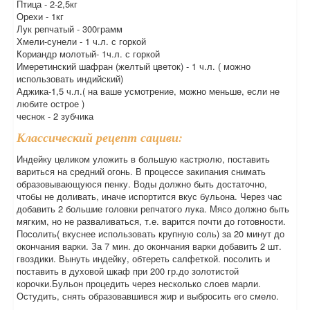
Птица - 2-2,5кг
Орехи - 1кг
Лук репчатый - 300грамм
Хмели-сунели - 1 ч.л. с горкой
Кориандр молотый- 1ч.л. с горкой
Имеретинский шафран (желтый цветок) - 1 ч.л. ( можно
использовать индийский)
Аджика-1,5 ч.л.( на ваше усмотрение, можно меньше, если не
любите острое )
чеснок - 2 зубчика
Классический рецепт сациви:
Индейку целиком уложить в большую кастрюлю, поставить
вариться на средний огонь. В процессе закипания снимать
образовывающуюся пенку. Воды должно быть достаточно,
чтобы не доливать, иначе испортится вкус бульона. Через час
добавить 2 большие головки репчатого лука. Мясо должно быть
мягким, но не разваливаться, т.е. варится почти до готовности.
Посолить( вкуснее использовать крупную соль) за 20 минут до
окончания варки. За 7 мин. до окончания варки добавить 2 шт.
гвоздики. Вынуть индейку, обтереть салфеткой. посолить и
поставить в духовой шкаф при 200 гр.до золотистой
корочки.Бульон процедить через несколько слоев марли.
Остудить, снять образовавшився жир и выбросить его смело.