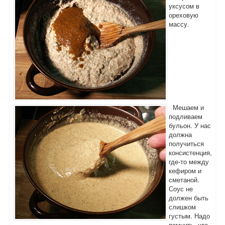
уксусом в
ореховую
массу.
Мешаем и
подливаем
бульон. У нас
должна
получиться
консистенция,
где-то между
кефиром и
сметаной.
Соус не
должен быть
слишком
густым. Надо
помнить, что