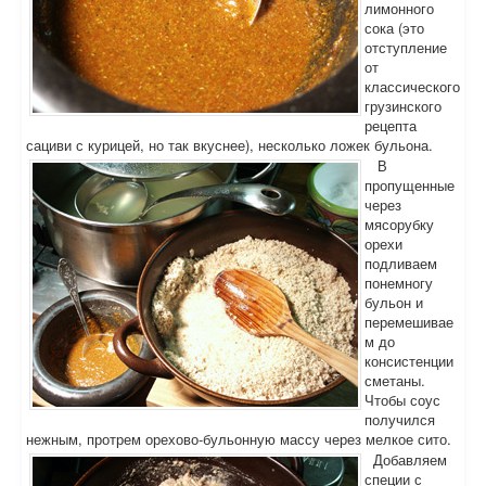
лимонного
сока (это
отступление
от
классического
грузинского
рецепта
сациви с курицей, но так вкуснее), несколько ложек бульона.
В
пропущенные
через
мясорубку
орехи
подливаем
понемногу
бульон и
перемешивае
м до
консистенции
сметаны.
Чтобы соус
получился
нежным, протрем орехово-бульонную массу через мелкое сито.
Добавляем
специи с