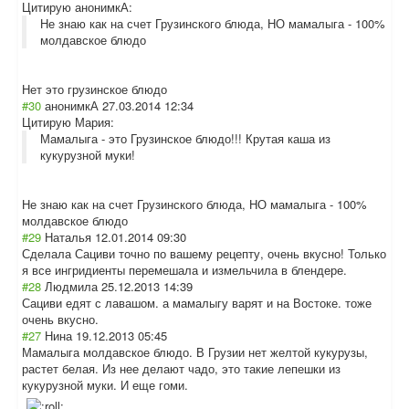
Цитирую анонимкА:
Не знаю как на счет Грузинского блюда, НО мамалыга - 100%
молдавское блюдо
Нет это грузинское блюдо
#30
анонимкА
27.03.2014 12:34
Цитирую Мария:
Мамалыга - это Грузинское блюдо!!! Крутая каша из
кукурузной муки!
Не знаю как на счет Грузинского блюда, НО мамалыга - 100%
молдавское блюдо
#29
Наталья
12.01.2014 09:30
Сделала Сациви точно по вашему рецепту, очень вкусно! Только
я все ингридиенты перемешала и измельчила в блендере.
#28
Людмила
25.12.2013 14:39
Сациви едят с лавашом. а мамалыгу варят и на Востоке. тоже
очень вкусно.
#27
Нина
19.12.2013 05:45
Мамалыга молдавское блюдо. В Грузии нет желтой кукурузы,
растет белая. Из нее делают чадо, это такие лепешки из
кукурузной муки. И еще гоми.