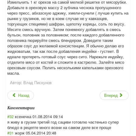
Измельчить 1 кг орехов на самой мелкой решетке от мясорубки.
Добавьте в ореховую массу 2 зубчика чеснока пропущенного
через пресс, абхазскую аджику, хмели-сунели ( лучше купить на
рынке у грузинов, но не в коем случае не у кавказцев,
торгующих специями) шафран, щепотку корицы, соль по вкусу.
Месите смесь вручную. Затем понемногу добавлять в смесь
бульон, половник за половником; после каждого добавленного
половника пюрируйте смесь блендером. Доведите таким
образом соус до желаемой консистенции. Я обычно делаю его
жидковатым, так как после добавления индейки - густеет. В
идеале протереть готовый соус через сито. Нарежьте индейку,
отделите мясо от костей и сложите в кастрюлю. Залейте мясо
ореховым соусом. Полить несколькими капельками орехового
масла.
Автор:
Влад Пискунов
Назад
Вперед
Комментарии
#32
ксенечка
01.08.2014 09:14
я живу в грузии третий год сациви готовлю частенько супер
блюдо в рецепте много возни на самом деле все проще
#31
жорж
05.04.2014 20:48