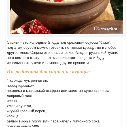
Сациви - это холодные блюда под ореховым соусом "баже",
под этим соусом можно готовить не только курицу, но и любое
другое мясо. Сациви это классическое блюдо грузинской кухни,
но я немного отступлю от классического рецепта и буду
использовать уксус и немного другие пряности.
Ингредиенты для сациви из курицы:
1 курица, лук репчатый,
перец горошком,
гвоздика и кавказский шафран или молотая сушеная кинза
лавровый лист,
чеснок,
хмели-сунели,
жгучий красный перец,
корица,
белый винный уксус или пара капель лимонного сока,
грецкие орехи 500г,