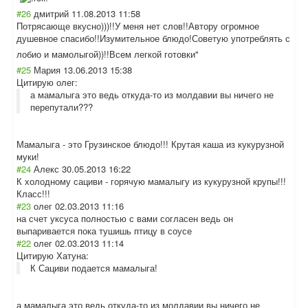
#26
дмитрий
11.08.2013 11:58
Потрясающе вкусно)))!!У меня нет слов!!Автору огромное
душевное спасибо!!Изумит
ельное блюдо!Советую употреблять с
лобио и мамолыгой))!!Вс
ем легкой готовки"
#25
Мария
13.06.2013 15:38
Цитирую олег:
а мамалыга это ведь откуда-то из молдавии вы ничего не
перепутали???
Мамалыга - это Грузинское блюдо!!! Крутая каша из кукурузной
муки!
#24
Алекс
30.05.2013 16:22
К холодному сациви - горячую мамалыгу из кукурузной крупы!!!
Класс!!!
#23
олег
02.03.2013 11:16
на счет уксуса полностью с вами согласен ведь он
выпаривается пока тушишь птицу в соусе
#22
олег
02.03.2013 11:14
Цитирую Хатуна:
К Сациви подается мамалыга!
а мамалыга это ведь откуда-то из молдавии вы ничего не