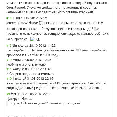
мамалыги не совсем права - чаще всего в жидкий соус макают
белый хлеб. Уксус же добавляется в холодный соус, т.к.
беленький сациви выглядит намного привлекательней
.
#14
Юля
13.12.2012 02:32
[quote name="Натус"]))
) покупать на рынке у грузинов, а не у
кавказцев на рынке... А грузины веть не кавказцы, да? )[/q
Грузины и есть самые настоящие кавказцы, остальное всё так с
боку препеку.
#13
Вячеслав
28.10.2012 11:22
Бесподобно !!! Настоящая кавказкая кухня !!! Нечто подобное
пробовал в СУХУМИ в 1991 году .
#12
марина
05.09.2012 10:36
необячно и очень вкусно
#11
Хатуна
03.09.2012 11:48
К Сациви подается мамалыга!
#10
Николай
31.08.2012 22:15
Уже готовил его. Блюдо-класс! И детям нравится. Спасибо за
индивидуальный рецепт - тоже люблю экспериментиров
ать!
#9
Николай
31.08.2012 22:13
Цитирую Ирина:
Супер! Очень вкусно!И полезно для мужей!