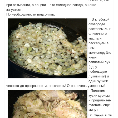
при остывании, а сациви – это холодное блюдо, он еще
загустеет.
По необходимости подсолить.
В глубокой
сковороде
растопим 50 г
сливочного
масла и
пассеруем в
нем
мелкопорубле
нный
репчатый лук
(одну
небольшую
луковичку) и
один зубчик
чеснока до прозрачности, не жарить! Огонь очень умеренный.
Положим
куски курицы
и продолжаем
готовить еще
минут
пятнадцать на