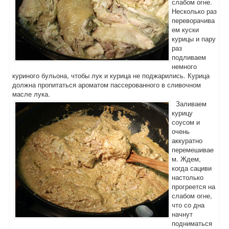
слабом огне.
Несколько раз
переворачива
ем куски
курицы и пару
раз
подливаем
немного
куриного бульона, чтобы лук и курица не поджарились. Курица
должна пропитаться ароматом пассерованного в сливочном
масле лука.
Заливаем
курицу
соусом и
очень
аккуратно
перемешивае
м. Ждем,
когда сациви
настолько
прогреется на
слабом огне,
что со дна
начнут
подниматься