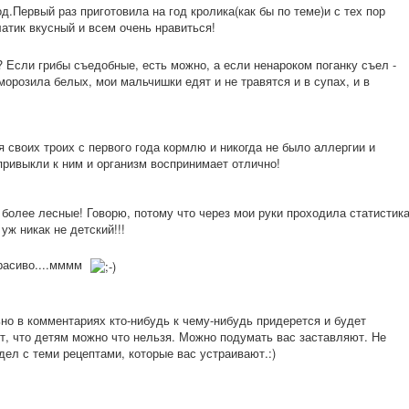
д.Первый раз приготовила на год кролика(как бы по теме)и с тех пор
ла
тик вкусный и всем очень нравиться!
? Если грибы съедобные, есть можно, а если ненароком поганку съел -
морозила белых, мои мальчишки едят и не травятся и в супах, и в
 своих троих с первого года кормлю и никогда не было аллергии и
привыкли к ним и организм воспринимает отлично!
 более лесные! Говорю, потому что через мои руки проходила статистик
уж никак не детский!!!
красиво....мммм
ьно в комментариях кто-нибудь к чему-нибудь придерется и будет
ет, что детям можно что нельзя. Можно подумать вас заставляют. Не
дел с теми рецептами, которые вас устраивают.:)