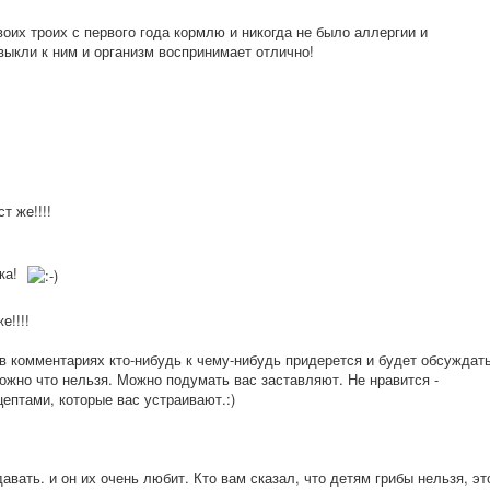
оих троих с первого года кормлю и никогда не было аллергии и
выкли к ним и организм воспринимает отлично!
т же!!!!
нка!
е!!!!
 в комментариях кто-нибудь к чему-нибудь придерется и будет обсуждат
можно что нельзя. Можно подумать вас заставляют. Не нравится -
цептами, которые вас устраивают.:)
авать. и он их очень любит. Кто вам сказал, что детям грибы нельзя, эт