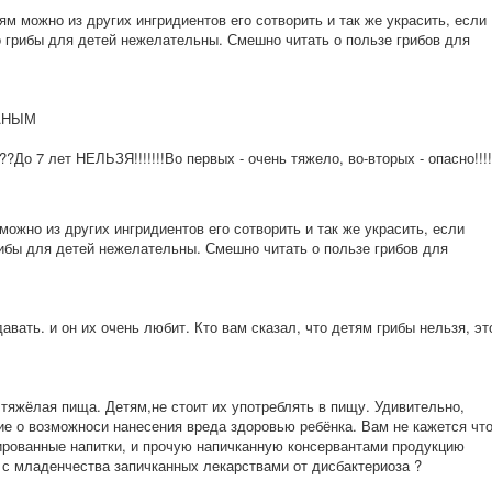
ям можно из других ингридиентов его сотворить и так же украсить, если
 грибы для детей нежелательны. Смешно читать о пользе грибов для
АНЫМ
о 7 лет НЕЛЬЗЯ!!!!!!!Во первых - очень тяжело, во-вторых - опасно!!!!
можно из других ингридиентов его сотворить и так же украсить, если
ибы для детей нежелательны. Смешно читать о пользе грибов для
авать. и он их очень любит. Кто вам сказал, что детям грибы нельзя, эт
ь тяжёлая пища. Детям,не стоит их употреблять в пищу. Удивительно,
ие о возможноси нанесения вреда здоровью ребёнка. Вам не кажется чт
зированные напитки, и прочую напичканную консервантами продукцию
 с младенчества запичканных лекарствами от дисбактериоза ?