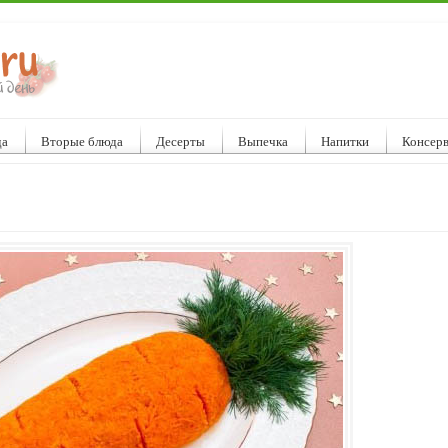
да
Вторые блюда
Десерты
Выпечка
Напитки
Консер