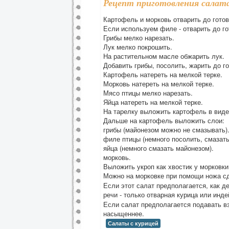
Рецепт приготовления салат
Картофель и морковь отварить до готов
Если используем филе - отварить до го
Грибы мелко нарезать.
Лук мелко покрошить.
На растительном масле обжарить лук.
Добавить грибы, посолить, жарить до го
Картофель натереть на мелкой терке.
Морковь натереть на мелкой терке.
Мясо птицы мелко нарезать.
Яйца натереть на мелкой терке.
На тарелку выложить картофель в виде
Дальше на картофель выложить слои:
грибы (майонезом можно не смазывать)
филе птицы (немного посолить, смазать
яйца (немного смазать майонезом).
морковь.
Выложить укроп как хвостик у морковки
Можно на морковке при помощи ножа с
Если этот салат предполагается, как де
речи - только отварная курица или инд
Если салат предполагается подавать вз
насыщеннее.
Салаты с курицей