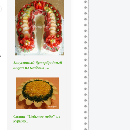
с
Закусочный бутербродный
торт из колбасы …
Салат "Седьмое небо" из
курино…