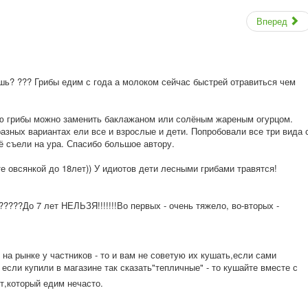
Вперед
шь? ??? Грибы едим с года а молоком сейчас быстрей отравиться чем
ию грибы можно заменить баклажаном или солёным жареным огурцом.
азных вариантах ели все и взрослые и дети. Попробовали все три вида 
ё съели на ура. Спасибо большое автору.
те овсянкой до 18лет)) У идиотов дети лесными грибами травятся!
???До 7 лет НЕЛЬЗЯ!!!!!!!Во первых - очень тяжело, во-вторых -
 на рынке у частников - то и вам не советую их кушать,если сами
 если купили в магазине так сказать"тепличн
ые" - то кушайте вместе с
т,который едим нечасто.