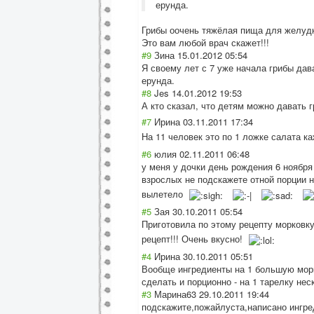
ерунда.
Грибы оочень тяжёлая пища для желудка
Это вам любой врач скажет!!!
#9
Зина
15.01.2012 05:54
Я своему лет с 7 уже начала грибы дава
ерунда.
#8
Jes
14.01.2012 19:53
А кто сказал, что детям можно давать 
#7
Ирина
03.11.2011 17:34
На 11 человек это по 1 ложке салата 
#6
юлия
02.11.2011 06:48
у меня у дочки день рождения 6 ноября 
взрослых не подскажете отной порции на
вылетело
#5
Зая
30.10.2011 05:54
Приготовила по этому рецепту морковку
рецепт!!! Очень вкусно!
#4
Ирина
30.10.2011 05:51
Вообще ингредиенты на 1 большую морк
сделать и порционно - на 1 тарелку не
#3
Марина63
29.10.2011 19:44
подскажите,пожа
йлуста,написано ингре