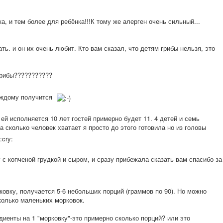
, и тем более для ребёнка!!!К тому же алерген очень сильный...
ть. и он их очень любит. Кто вам сказал, что детям грибы нельзя, это
грибы??????????
?
каждому получится
ей исполняется 10 лет гостей примерно будет 11. 4 детей и семь
 сколько человек хватает я просто до этого готовила но из головы
 с копченой грудкой и сыром, и сразу прибежала сказать вам спасибо за
овку, получается 5-6 небольших порций (граммов по 90). Но можно
сколько маленьких морковок.
диенты на 1 "морковку"-это примерно сколько порций? или это