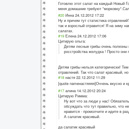
Готовлю этот салат на каждый Новый Го
меня домашние требуют "морковку".Са
#20
Инна
24.12.2012 17:22
Ну и причем тут статистика отравлений
так и взрослый отравится! Я на зиму на
салатах.
#19
Елена
24.12.2012 17:06
Цитирую ольга:
Детям лесные грибы очень полезны я
росстройства желудка ! Просто они 
Детям грибы нельзя категорически! Тем
отравлений. Так что салат красивый, но 
#18
настя
22.12.2012 11:29
[quote nameнастяяяя]Оч
чень вкусно и 
#17
алина
14.12.2012 20:24
Цитирую Римма:
Ну вот что за люди у нас! Обязател
обсуждать что тут правильно, что н
нравится - промолчите и идите в раз
А салатик красивый.
да салатик красивый