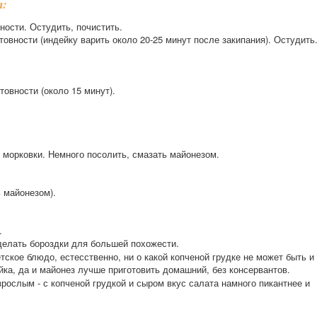
а:
ности. Остудить, почистить.
товности (индейку варить около 20-25 минут после закипания). Остудить
товности (около 15 минут).
 морковки. Немного посолить, смазать майонезом.
.
 майонезом).
.
делать бороздки для большей похожести.
тское блюдо, естесственно, ни о какой копченой грудке не может быть и
ейка, да и майонез лучше приготовить домашний, без консервантов.
рослым - с копченой грудкой и сыром вкус салата намного пикантнее и