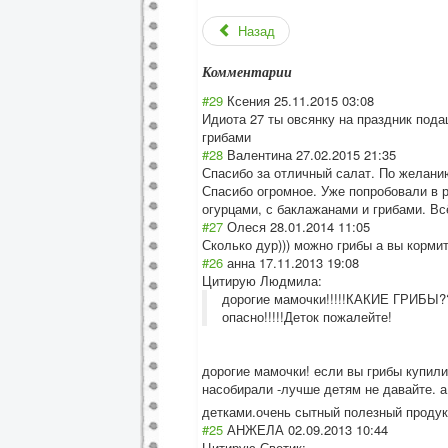
Назад
Комментарии
#29
Ксения
25.11.2015 03:08
Идиота 27 ты овсянку на праздник пода
грибами
#28
Валентина
27.02.2015 21:35
Спасибо за отличный салат. По желан
Спасибо огромное. Уже попробовали в р
огурцами, с баклажанами и грибами. Вс
#27
Олеся
28.01.2014 11:05
Сколько дур))) можно грибы а вы корми
#26
анна
17.11.2013 19:08
Цитирую Людмила:
дорогие мамочки!!!!!КАКИЕ ГРИБЫ???
опасно!!!!!Деток пожалейте!
дорогие мамочки! если вы грибы купили
насобирали -лучше детям не давайте. а
детками.очень сытный полезный продук
#25
АНЖЕЛА
02.09.2013 10:44
Цитирую Светик: