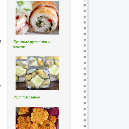
!
Куриные рулетики в
беконе
о
Ролл "Мозаика"
о