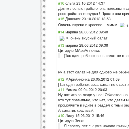
#16
ольга
23.10.2012 14:37
Детям лесные грибы очень полезны я св
росстройства желудка ! Просто они при
#15
Дашочек
20.10.2012 13:53
Оччень вкусно и красиво....мммм
#14
марина
28.06.2012 09:40
очень вкусный салат!
#13
марина
28.06.2012 09:38
Цитирую МАриАнночка:
[Так один ребенок весь салат не съес
ну а этот салат не для одново же ребё
#12
МАриАнночка
26.05.2012 01:59
[Так один ребенок весь салат не съест ж
#11
Римма
09.04.2012 20:03
Ну вот что за люди у нас! Обязательно
что тут правильно, что нет, что детям 
промолчите и идите в раздел с теми ре
А салатик красивый.
#10
Лилу
15.03.2012 15:46
Цитирую Зина:
Я своему лет с 7 уже начала грибы д