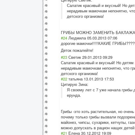
Салатик красивый и вкусный! Но дет
нерадивым мамочкам непонятно, что
детского организма!
ГРИБЫ МОЖНО ЗАМЕНИТЬ БАКЛАЖ
#24
Людмила
05.03.2013 07:06
дорогие мамочки!!!!!КАК
ИЕ ГРИБЫ??????Д
Дето
к пожалейте!
#23
Светик
29.01.2013 09:29
Салатик красивый и вкусный! Но детям 
нерадивым мамочкам непонятно, что гр
детского организма!
#22
татьяна
13.01.2013 17:53
Цитирую Зина:
Я своему лет с 7 уже начала грибы д
ерунда.
Грибы -это хоть растительная, но очен
почему только грибы вызвали подозрен
майонез, чипсы, сухарики, кетчупы, га
можно допускать в рацион нащих детей
#21
Елена
30.12.2012 19:09