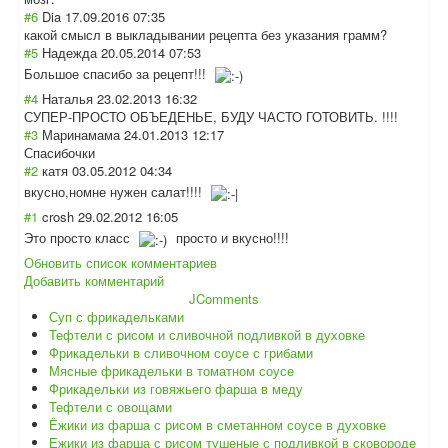
#6
Dia
17.09.2016 07:35
какой смысл в выкладывании рецепта без указания грамм?
#5
Надежда
20.05.2014 07:53
Большое спасибо за рецепт!!!
#4
Наталья
23.02.2013 16:32
СУПЕР-ПРОСТО ОБЪЕДЕНЬЕ, БУДУ ЧАСТО ГОТОВИТЬ. !!!!
#3
Маринамама
24.01.2013 12:17
Спасибочки
#2
катя
03.05.2012 04:34
вкусно,номне нужен салат!!!!
#1
crosh
29.02.2012 16:05
Это просто класс
просто и вкусно!!!!
Обновить список комментариев
Добавить комментарий
JComments
Суп с фрикадельками
Тефтели с рисом и сливочной подливкой в духовке
Фрикадельки в сливочном соусе с грибами
Мясные фрикадельки в томатном соусе
Фрикадельки из говяжьего фарша в меду
Тефтели с овощами
Ёжики из фарша с рисом в сметанном соусе в духовке
Ежики из фарша с рисом тушеные с подливкой в сковороде