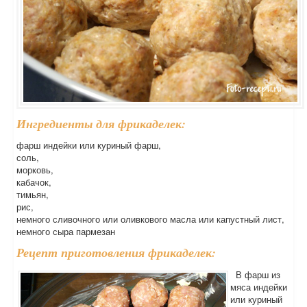
Ингредиенты для фрикаделек:
фарш индейки или куриный фарш,
соль,
морковь,
кабачок,
тимьян,
рис,
немного сливочного или оливкового масла или капустный лист,
немного сыра пармезан
Рецепт приготовления фрикаделек:
В фарш из
мяса индейки
или куриный