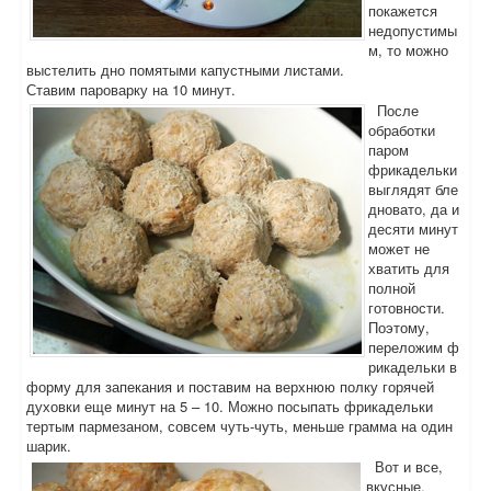
покажется
недопустимы
м, то можно
выстелить дно помятыми капустными листами.
Ставим пароварку на 10 минут.
После
обработки
паром
фрикадельки
выглядят бле
дновато, да и
десяти минут
может не
хватить для
полной
готовности.
Поэтому,
переложим ф
рикадельки в
форму для запекания и поставим на верхнюю полку горячей
духовки еще минут на 5 – 10. Можно посыпать фрикадельки
тертым пармезаном, совсем чуть-чуть, меньше грамма на один
шарик.
Вот и все,
вкусные,