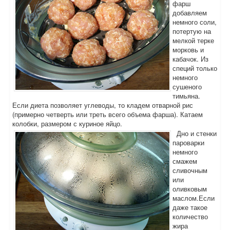
фарш
добавляем
немного соли,
потертую на
мелкой терке
морковь и
кабачок. Из
специй только
немного
сушеного
тимьяна.
Если диета позволяет углеводы, то кладем отварной рис
(примерно четверть или треть всего объема фарша). Катаем
колобки, размером с куриное яйцо.
Дно и стенки
пароварки
немного
смажем
сливочным
или
оливковым
маслом.Если
даже такое
количество
жира