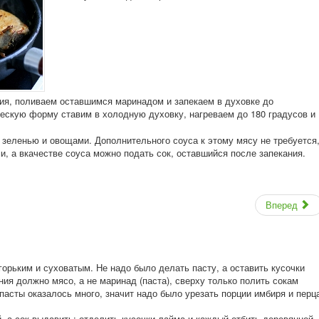
ия, поливаем оставшимся маринадом и запекаем в духовке до
ческую форму ставим в холодную духовку, нагреваем до 180 градусов и
 зеленью и овощами. Дополнительного соуса к этому мясу не требуется
и, а вкачестве соуса можно подать сок, оставшийся после запекания.
Вперед
орьким и суховатым. Не надо было делать пасту, а оставить кусочки
ия должно мясо, а не маринад (паста), сверху только полить сокам
асты оказалось много, значит надо было урезать порции имбиря и перц
, а сок выдавить: отделить кусочки лайма и каждый отбить деревянной