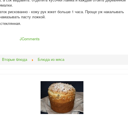
ималки.
аток рискованно - кожу рук жжет больше 1 часа. Проще уж накалывать
/намазыв
ать пасту ложкой.
стеклянная.
JComments
Вторые блюда
Блюда из мяса