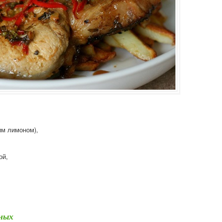
им лимоном),
ой,
ных