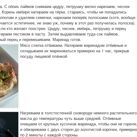
. С обоих лаймов снимаем цедру, петрушку мелко нарезаем, чеснок
 Корень имбиря натираем на тёрке, стараясь, чтобы не попадались
пополам и удаляем семечки, нарезаем поперёк полосками (хотя, вообще-
чается эстетичнее, не знаю уж, почему в этот раз получилась полоска).
ли кто желает поострее. Цедру, чеснок, имбирь, петрушку и перец
тираем пестиком в пасту. Затем выдавливаем туда сок лаймов,
ный перец и перемешиваем. Маринад готов.
Мясо слегка отбиваем. Натираем маринадом отбивные и
складываем их мариноваться примерно на 1 час, прикрыв
посуду пищевой плёнкой.
Нагреваем в толстостенной сковороде немного растительного
масла до температуры чуть выше средней. Отбивные
очищаем от крупных кусочков маринада, чтобы они не горели
и обжариваем с двух сторон до золотистой корочки, примерно
по 2 минуты с каждой стороны.