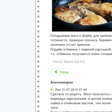
Складываем мясо в форму для запекан
готовности, примерно полчаса. Керами
начинаем отсчет времени.
Подаём отбивные с жареной картошкой,
т.к. отбивные получаются очень сочным
Автор:
Ирина (Ça Ira)
Назад
Комментарии
#1
Лия
31.07.2013 07:44
Сделала по рецепту. Мясо получилось г
маринада нарезанными, в центре вниман
лайма и оливковым маслом, тем более п
чили.
Кожу с лайма лучше снять овощерезкой