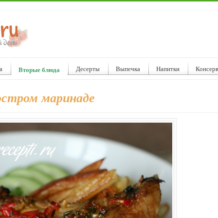
а
Десерты
Выпечка
Напитки
Консер
Вторые блюда
остром маринаде