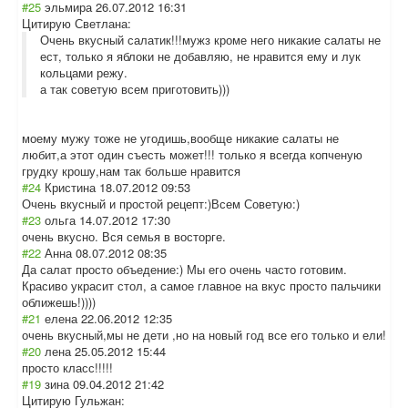
#25
эльмира
26.07.2012 16:31
Цитирую Светлана:
Очень вкусный салатик!!!мужз кроме него никакие салаты не
ест, только я яблоки не добавляю, не нравится ему и лук
кольцами режу.
а так советую всем приготовить)))
моему мужу тоже не угодишь,вообще никакие салаты не
любит,а этот один съесть может!!! только я всегда копченую
грудку крошу,нам так больше нравится
#24
Кристина
18.07.2012 09:53
Очень вкусный и простой рецепт:)Всем Советую:)
#23
ольга
14.07.2012 17:30
очень вкусно. Вся семья в восторге.
#22
Анна
08.07.2012 08:35
Да салат просто объедение:) Мы его очень часто готовим.
Красиво украсит стол, а самое главное на вкус просто пальчики
оближешь!))))
#21
елена
22.06.2012 12:35
очень вкусный,мы не дети ,но на новый год все его только и ели!
#20
лена
25.05.2012 15:44
просто класс!!!!!
#19
зина
09.04.2012 21:42
Цитирую Гульжан: