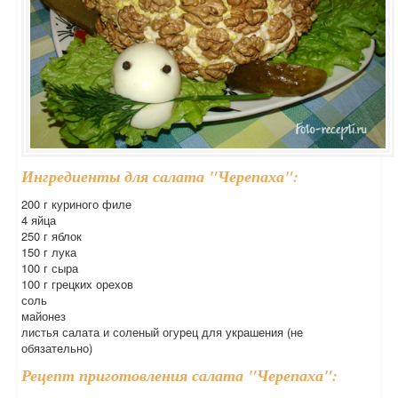
Ингредиенты для салата "Черепаха":
200 г куриного филе
4 яйца
250 г яблок
150 г лука
100 г сыра
100 г грецких орехов
соль
майонез
листья салата и соленый огурец для украшения (не
обязательно)
Рецепт приготовления салата "Черепаха":