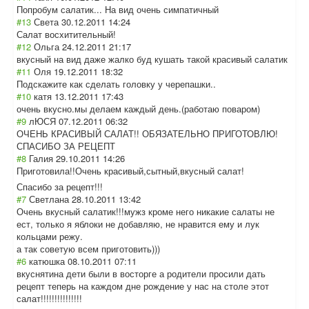
Попробум салатик... На вид очень симпатичный
#13
Света
30.12.2011 14:24
Салат восхитительный!
#12
Ольга
24.12.2011 21:17
вкусный на вид даже жалко буд кушать такой красивый салатик
#11
Оля
19.12.2011 18:32
Подскажите как сделать головку у черепашки..
#10
катя
13.12.2011 17:43
очень вкусно.мы делаем каждый день.(работаю поваром)
#9
лЮСЯ
07.12.2011 06:32
ОЧЕНЬ КРАСИВЫЙ САЛАТ!! ОБЯЗАТЕЛЬНО ПРИГОТОВЛЮ!
СПАСИБО ЗА РЕЦЕПТ
#8
Галия
29.10.2011 14:26
Приготовила!!Оч
ень красивый,сытный
,вкусный салат!
Спасибо за рецепт!!!
#7
Светлана
28.10.2011 13:42
Очень вкусный салатик!!!мужз кроме него никакие салаты не
ест, только я яблоки не добавляю, не нравится ему и лук
кольцами режу.
а так советую всем приготовить)))
#6
катюшка
08.10.2011 07:11
вкуснятина дети были в восторге а родители просили дать
рецепт теперь на каждом дне рождение у нас на столе этот
салат!!!!!!!!!!
!!!!!