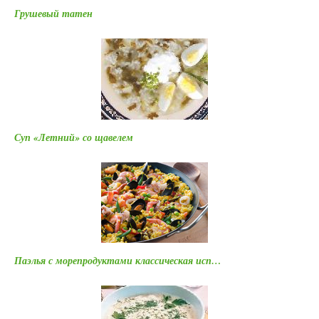
Грушевый татен
Суп «Летний» со щавелем
Паэлья с морепродуктами классическая исп…