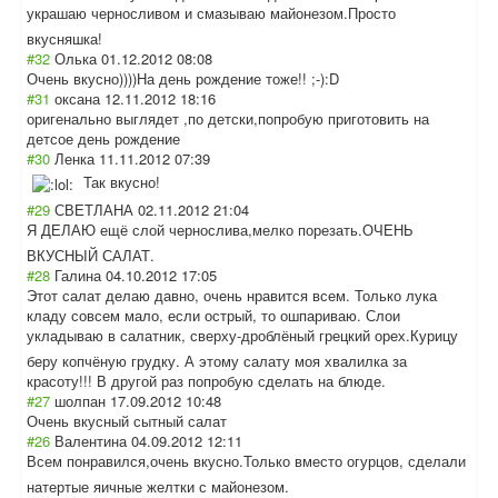
украшаю черносливом и смазываю майонезом.Прост
о
вкусняшка!
#32
Олька
01.12.2012 08:08
Очень вкусно))))На день рождение тоже!! ;-):D
#31
оксана
12.11.2012 18:16
оригенально выглядет ,по детски,попробую приготовить на
детсое день рождение
#30
Ленка
11.11.2012 07:39
Так вкусно!
#29
СВЕТЛАНА
02.11.2012 21:04
Я ДЕЛАЮ ещё слой чернослива,мелк
о порезать.ОЧЕНЬ
ВКУСНЫЙ САЛАТ.
#28
Галина
04.10.2012 17:05
Этот салат делаю давно, очень нравится всем. Только лука
кладу совсем мало, если острый, то ошпариваю. Слои
укладываю в салатник, сверху-дроблёны
й грецкий орех.Курицу
беру копчёную грудку. А этому салату моя хвалилка за
красоту!!! В другой раз попробую сделать на блюде.
#27
шолпан
17.09.2012 10:48
Очень вкусный сытный салат
#26
Валентина
04.09.2012 12:11
Всем понравился,очен
ь вкусно.Только вместо огурцов, сделали
натертые яичные желтки с майонезом.