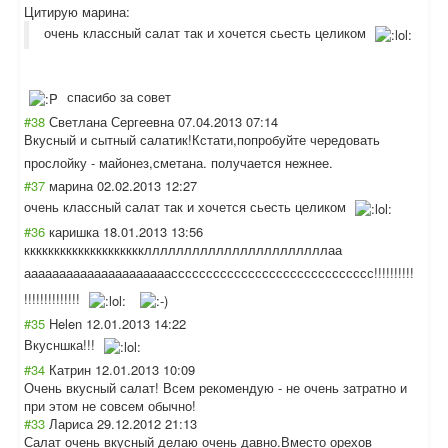
Цитирую марина:
очень классный салат так и хочется сьесть целиком
спасибо за совет
#38
Светлана Сергеевна
07.04.2013 07:14
Вкусный и сытный салатик!Кстати,
попробуйте чередовать
прослойку - майонез,сметана
. получается нежнее.
#37
марина
02.02.2013 12:27
очень классный салат так и хочется сьесть целиком
#36
каришка
18.01.2013 13:56
ккккккккккккккк
ккккклллллллллл
лллллллллллллаа
ааааааааааааааа
аааааассссссссс
ссссссссссссссс
ссссс!!!!!!!!!!
!!!!!!!!!!!!!!
#35
Helen
12.01.2013 14:22
Вкусншка!!!
#34
Катрин
12.01.2013 10:09
Очень вкусный салат! Всем рекомендую - не очень затратно и
при этом не совсем обычно!
#33
Лариса
29.12.2012 21:13
Салат очень вкусный делаю очень давно.Вместо орехов