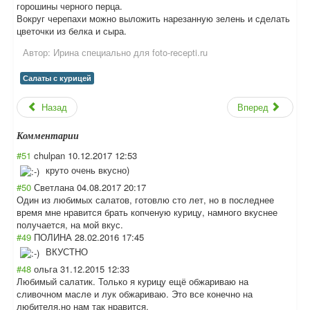
горошины черного перца.
Вокруг черепахи можно выложить нарезанную зелень и сделать
цветочки из белка и сыра.
Автор:
Ирина специально для foto-recepti.ru
Салаты с курицей
Назад
Вперед
Комментарии
#51
chulpan
10.12.2017 12:53
круто очень вкусно)
#50
Светлана
04.08.2017 20:17
Один из любимых салатов, готовлю сто лет, но в последнее
время мне нравится брать копченую курицу, намного вкуснее
получается, на мой вкус.
#49
ПОЛИНА
28.02.2016 17:45
ВКУСТНО
#48
ольга
31.12.2015 12:33
Любимый салатик. Только я курицу ещё обжариваю на
сливочном масле и лук обжариваю. Это все конечно на
любителя,но нам так нравится.