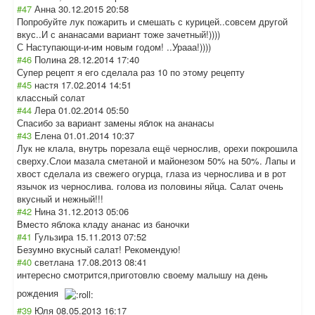
#47
Анна
30.12.2015 20:58
Попробуйте лук пожарить и смешать с курицей..совсем другой
вкус..И с ананасами вариант тоже зачетный!))))
С Наступающи-и-им новым годом! ..Урааа!))))
#46
Полина
28.12.2014 17:40
Супер рецепт я его сделала раз 10 по этому рецепту
#45
настя
17.02.2014 14:51
классный солат
#44
Лера
01.02.2014 05:50
Спасибо за вариант замены яблок на ананасы
#43
Елена
01.01.2014 10:37
Лук не клала, внутрь порезала ещё чернослив, орехи покрошила
сверху.Слои мазала сметаной и майонезом 50% на 50%. Лапы и
хвост сделала из свежего огурца, глаза из чернослива и в рот
язычок из чернослива. голова из половины яйца. Салат очень
вкусный и нежный!!!
#42
Нина
31.12.2013 05:06
Вместо яблока кладу ананас из баночки
#41
Гульзира
15.11.2013 07:52
Безумно вкусный салат! Рекомендую!
#40
светлана
17.08.2013 08:41
интересно смотрится,приго
товлю своему малышу на день
рождения
#39
Юля
08.05.2013 16:17