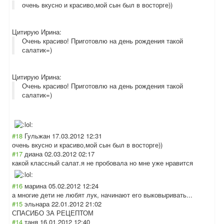
очень вкусно и красиво,мой сын был в восторге))
Цитирую Ирина:
Очень красиво! Приготовлю на день рождения такой
салатик=)
Цитирую Ирина:
Очень красиво! Приготовлю на день рождения такой
салатик=)
#18
Гульжан
17.03.2012 12:31
очень вкусно и красиво,мой сын был в восторге))
#17
диана
02.03.2012 02:17
какой классный салат.я не пробовала но мне уже нравится
#16
марина
05.02.2012 12:24
а многие дети не любят лук, начинают его выковыривать...
#15
эльнара
22.01.2012 21:02
СПАСИБО ЗА РЕЦЕПТОМ
#14
таня
16.01.2012 12:40