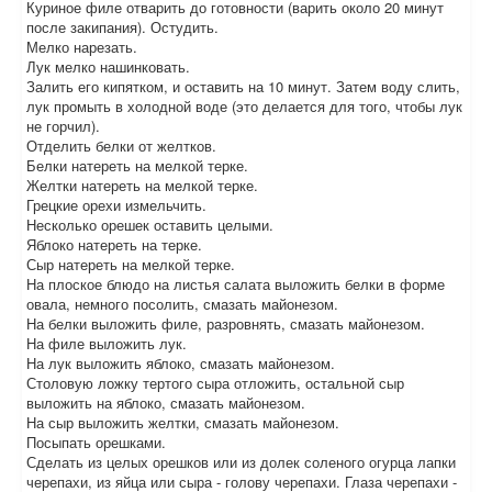
Куриное филе отварить до готовности (варить около 20 минут
после закипания). Остудить.
Мелко нарезать.
Лук мелко нашинковать.
Залить его кипятком, и оставить на 10 минут. Затем воду слить,
лук промыть в холодной воде (это делается для того, чтобы лук
не горчил).
Отделить белки от желтков.
Белки натереть на мелкой терке.
Желтки натереть на мелкой терке.
Грецкие орехи измельчить.
Несколько орешек оставить целыми.
Яблоко натереть на терке.
Сыр натереть на мелкой терке.
На плоское блюдо на листья салата выложить белки в форме
овала, немного посолить, смазать майонезом.
На белки выложить филе, разровнять, смазать майонезом.
На филе выложить лук.
На лук выложить яблоко, смазать майонезом.
Столовую ложку тертого сыра отложить, остальной сыр
выложить на яблоко, смазать майонезом.
На сыр выложить желтки, смазать майонезом.
Посыпать орешками.
Сделать из целых орешков или из долек соленого огурца лапки
черепахи, из яйца или сыра - голову черепахи. Глаза черепахи -