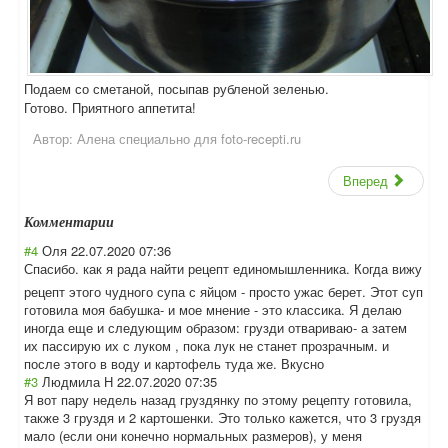
Подаем со сметаной, посыпав рубленой зеленью.
Готово. Приятного аппетита!
Автор:
Алена специально для foto-recepti.ru
Вперед
Комментарии
#4
Оля
22.07.2020 07:36
Спасибо. как я рада найти рецепт единомышленника
. Когда вижу
рецепт этого чудного супа с яйцом - просто ужас берет. Этот суп
готовила моя бабушка- и мое мнение - это классика. Я делаю
иногда еще и следующим образом: грузди отвариваю- а затем
их пассирую их с луком , пока лук не станет прозрачным. и
после этого в воду и картофель туда же. Вкусно
#3
Людмила Н
22.07.2020 07:35
Я вот пару недель назад груздянку по этому рецепту готовила,
также 3 груздя и 2 картошенки. Это только кажется, что 3 груздя
мало (если они конечно нормальных размеров), у меня