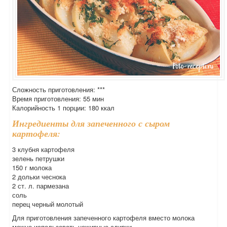
Сложность приготовления: ***
Время приготовления: 55 мин
Калорийность 1 порции: 180 ккал
Ингредиенты для запеченного с сыром
картофеля:
3 клубня картофеля
зелень петрушки
150 г молока
2 дольки чеснока
2 ст. л. пармезана
соль
перец черный молотый
Для приготовления запеченного картофеля вместо молока
можно использовать нежирные сливки.