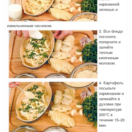
нарезанной
зеленью и
измельченным чесноком.
3. Все блюдо
посолите,
поперчите и
залейте
теплым
кипяченым
молоком.
4. Картофель
посыпьте
пармезаном и
запекайте в
духовке при
температуре
200°С в
течение 15–20
мин.