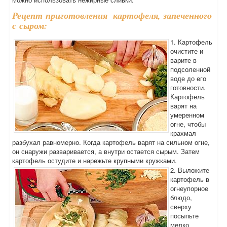
Рецепт приготовления картофеля, запеченного
с сыром:
1. Картофель
очистите и
варите в
подсоленной
воде до его
готовности.
Картофель
варят на
умеренном
огне, чтобы
крахмал
разбухал равномерно. Когда картофель варят на сильном огне,
он снаружи разваривается, а внутри остается сырым. Затем
картофель остудите и нарежьте крупными кружками.
2. Выложите
картофель в
огнеупорное
блюдо,
сверху
посыпьте
мелко