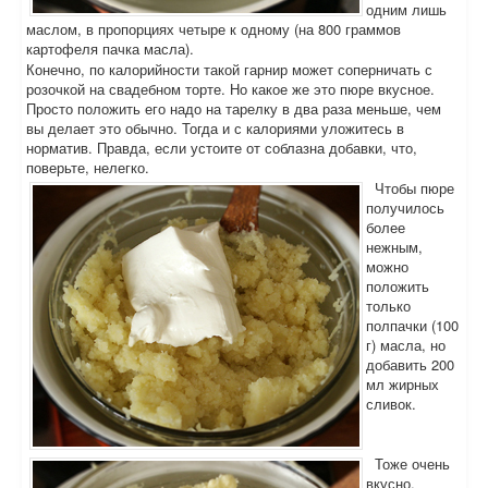
одним лишь
маслом, в пропорциях четыре к одному (на 800 граммов
картофеля пачка масла).
Конечно, по калорийности такой гарнир может соперничать с
розочкой на свадебном торте. Но какое же это пюре вкусное.
Просто положить его надо на тарелку в два раза меньше, чем
вы делает это обычно. Тогда и с калориями уложитесь в
норматив. Правда, если устоите от соблазна добавки, что,
поверьте, нелегко.
Чтобы пюре
получилось
более
нежным,
можно
положить
только
полпачки (100
г) масла, но
добавить 200
мл жирных
сливок.
Тоже очень
вкусно.