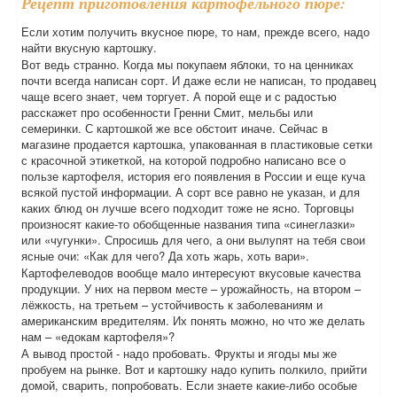
Рецепт приготовления картофельного пюре:
Если хотим получить вкусное пюре, то нам, прежде всего, надо
найти вкусную картошку.
Вот ведь странно. Когда мы покупаем яблоки, то на ценниках
почти всегда написан сорт. И даже если не написан, то продавец
чаще всего знает, чем торгует. А порой еще и с радостью
расскажет про особенности Гренни Смит, мельбы или
семеринки. С картошкой же все обстоит иначе. Сейчас в
магазине продается картошка, упакованная в пластиковые сетки
с красочной этикеткой, на которой подробно написано все о
пользе картофеля, история его появления в России и еще куча
всякой пустой информации. А сорт все равно не указан, и для
каких блюд он лучше всего подходит тоже не ясно. Торговцы
произносят какие-то обобщенные названия типа «синеглазки»
или «чугунки». Спросишь для чего, а они вылупят на тебя свои
ясные очи: «Как для чего? Да хоть жарь, хоть вари».
Картофелеводов вообще мало интересуют вкусовые качества
продукции. У них на первом месте – урожайность, на втором –
лёжкость, на третьем – устойчивость к заболеваниям и
американским вредителям. Их понять можно, но что же делать
нам – «едокам картофеля»?
А вывод простой - надо пробовать. Фрукты и ягоды мы же
пробуем на рынке. Вот и картошку надо купить полкило, прийти
домой, сварить, попробовать. Если знаете какие-либо особые