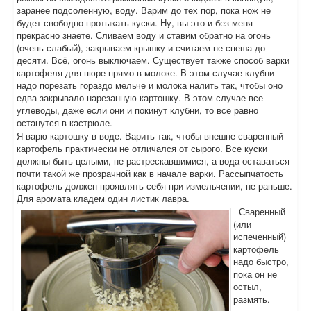
заранее подсоленную, воду. Варим до тех пор, пока нож не
будет свободно протыкать куски. Ну, вы это и без меня
прекрасно знаете. Сливаем воду и ставим обратно на огонь
(очень слабый), закрываем крышку и считаем не спеша до
десяти. Всё, огонь выключаем. Существует также способ варки
картофеля для пюре прямо в молоке. В этом случае клубни
надо порезать гораздо мельче и молока налить так, чтобы оно
едва закрывало нарезанную картошку. В этом случае все
углеводы, даже если они и покинут клубни, то все равно
останутся в кастрюле.
Я варю картошку в воде. Варить так, чтобы внешне сваренный
картофель практически не отличался от сырого. Все куски
должны быть целыми, не растрескавшимися, а вода оставаться
почти такой же прозрачной как в начале варки. Рассыпчатость
картофель должен проявлять себя при измельчении, не раньше.
Для аромата кладем один листик лавра.
Сваренный
(или
испеченный)
картофель
надо быстро,
пока он не
остыл,
размять.