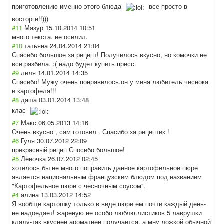
приготовлению именно этого блюда
все просто в
восторге!!)))
#11
Мазур
15.10.2014 10:51
много текста. не осилил.
#10
татьяна
24.04.2014 21:04
Спасибо большое за рецепт! Получилось вкусно, но комочки не
все разбила. :( надо будет купить пресс.
#9
лиля
14.01.2014 14:35
Спасибо! Мужу очень понравилось.он у меня любитель чеснока
и картофеля!!!
#8
даша
03.01.2014 13:48
клас
#7
Макс
06.05.2013 14:16
Очень вкусно , сам готовил . Спасибо за рецептик !
#6
Гуля
30.07.2012 22:09
прекрасный рецеп Спосибо большое!
#5
Леночка
26.07.2012 02:45
хотелось бы не много поправить данное картофельное пюре
является национальным французским блюдом под названием
"Картофельное пюре с чесночным соусом".
#4
алина
13.03.2012 14:52
Я вообще картошку только в виде пюре ем почти каждый день-
не надоедает! жареную не особо люблю.листиков 5 лаврушки
кладу-так вкуснее ароматнее получается. а мну ложкой обычной