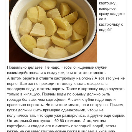
картошку,
наверное,
сразу кладете
ее в
кастрюльку с
водой?
Правильно делаете. Не надо, чтобы очищенные клубни
взаимодействовали с воздухом, они от этого темнеют.
А потом берете и ставите кастрюльку на огонь? А вот это уже не
верно. Вам же не приходит в голову класть макароны в
холодную воду, а затем варить. Также и картошку надо опускать
только в кипящую. Причем воды по объему должно быть
гораздо больше, чем картофеля. А сами клубни надо еще и
правильно порезать. Не слишком мелко, но и не крупно. Причем,
куски должны быть примерно одинаковыми, чтобы не
получилось так, что одни уже разварились, а другие еще сырые.
Оптимальный вес куска – 60-80 граммов. Итак, чистим
картофель и кладем его в емкость с холодной водой, затем
режем на семидесятиграммовые куски и кидаем в кипящую,