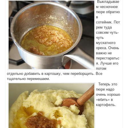
Выкладывае
м чесночное
пюре обратно
в
сотейник. Пот
рем туда
совсем чуть-
чуть
мускатного
ореха. Очень
важно не
перестаратьс
я. Лучше его
потом
отдельно добавить в картошку, чем переборщить. Все
тщательно перемешаем.
Теперь это
пюре надо
очень хорошо
«вбить» в
картофель.