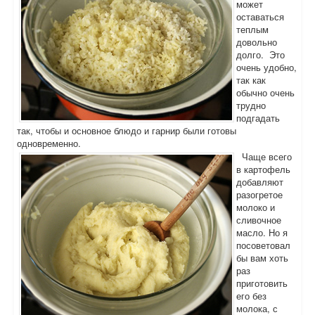
может
оставаться
теплым
довольно
долго. Это
очень удобно,
так как
обычно очень
трудно
подгадать
так, чтобы и основное блюдо и гарнир были готовы
одновременно.
Чаще всего
в картофель
добавляют
разогретое
молоко и
сливочное
масло. Но я
посоветовал
бы вам хоть
раз
приготовить
его без
молока, с