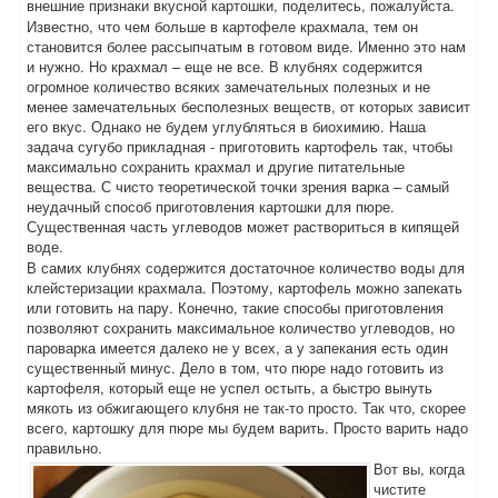
внешние признаки вкусной картошки, поделитесь, пожалуйста.
Известно, что чем больше в картофеле крахмала, тем он
становится более рассыпчатым в готовом виде. Именно это нам
и нужно. Но крахмал – еще не все. В клубнях содержится
огромное количество всяких замечательных полезных и не
менее замечательных бесполезных веществ, от которых зависит
его вкус. Однако не будем углубляться в биохимию. Наша
задача сугубо прикладная - приготовить картофель так, чтобы
максимально сохранить крахмал и другие питательные
вещества. С чисто теоретической точки зрения варка – самый
неудачный способ приготовления картошки для пюре.
Существенная часть углеводов может раствориться в кипящей
воде.
В самих клубнях содержится достаточное количество воды для
клейстеризации крахмала. Поэтому, картофель можно запекать
или готовить на пару. Конечно, такие способы приготовления
позволяют сохранить максимальное количество углеводов, но
пароварка имеется далеко не у всех, а у запекания есть один
существенный минус. Дело в том, что пюре надо готовить из
картофеля, который еще не успел остыть, а быстро вынуть
мякоть из обжигающего клубня не так-то просто. Так что, скорее
всего, картошку для пюре мы будем варить. Просто варить надо
правильно.
Вот вы, когда
чистите