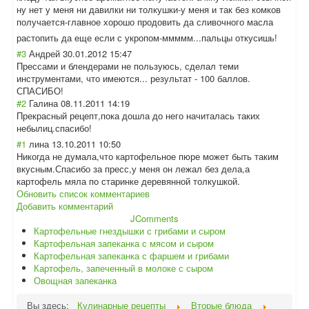
ну нет у меня ни давилки ни толкушки-у меня и так без комков
получается-глав
ное хорошо продовить да сливочного масла
растопить да еще если с укропом-ммммм..
.пальцы откусишь!
#3
Андрей
30.01.2012 15:47
Прессами и блендерами не пользуюсь, сделал теми
инструментами, что имеются... результат - 100 баллов.
СПАСИБО!
#2
Галина
08.11.2011 14:19
Прекрасный рецепт,пока дошла до него начиталась таких
небылиц.спасибо
!
#1
лина
13.10.2011 10:50
Никогда не думала,что картофельное пюре может быть таким
вкусным.Спасибо за пресс,у меня он лежал без дела,а
картофель мяла по старинке деревянной толкушкой.
Обновить список комментариев
Добавить комментарий
JComments
Картофельные гнездышки с грибами и сыром
Картофельная запеканка с мясом и сыром
Картофельная запеканка с фаршем и грибами
Картофель, запеченный в молоке с сыром
Овощная запеканка
Вы здесь:
Кулинарные рецепты
Вторые блюда