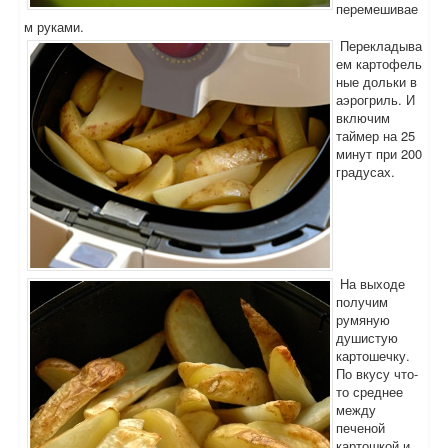
перемешивае
м руками.
Перекладыва
ем картофель
ные дольки в
аэрогриль. И
включим
таймер на 25
минут при 200
градусах.
На выходе
получим
румяную
душистую
картошечку.
По вкусу что-
то среднее
между
печеной
картошкой и