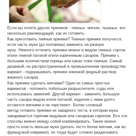
Если вы хотите других пряников - темных, мягких, пышных, вот
несколько рекомендаций, как их готовить.
Как приготовить темные пряники? Темные пряники получатся,
если часть муки (до половины) заменить на ржаную
муку. Немного оттенить пряники можно и медом темных сортов
и/или темной патокой и/или коричневым сахаром. Пряники с
большим количеством корицы или какао тоже темные. Самый
дешевый, но распространенный в промышленном производстве
вариант - подкрашивать пряники жженкой (водный раствор
жженого сахара).
Как пряники сделать мягкими? Один из самых простых
вариантов - положить побольше разрыхлителя, соды или
использовать аммоний. Другой вариант - заменить большую
часть сахара медом и/или патокой, изделия с ними долго
остаются мягкими и не черствеют. Более сложный
метод готовить пряники из заварного теста, в котором мука
заваривается горячим медовым или сахарным сиропом. Все эти
способы можно между собой комбинировать. Также можно
просто класть меньше муки (делать тесто более мягким, как во
французкой коврижке), но тогда будет сложно разделывать