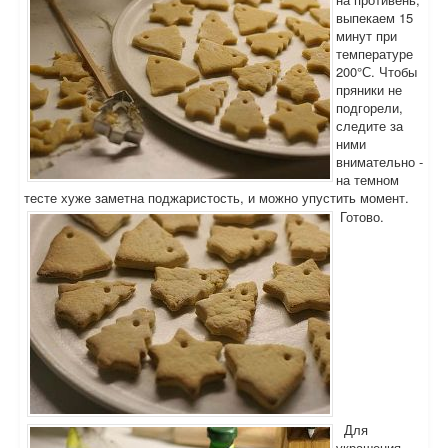
выпекаем 15
минут при
температуре
200°С. Чтобы
пряники не
подгорели,
следите за
ними
внимательно -
на темном
тесте хуже заметна поджаристость, и можно упустить момент.
Готово.
Для
украшения