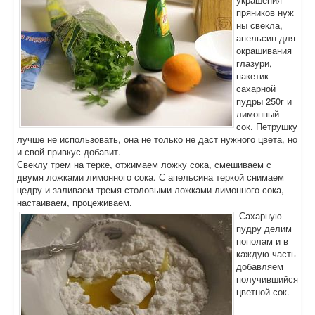
пряников нуж
ны свекла,
апельсин для
окрашивания
глазури,
пакетик
сахарной
пудры 250г и
лимонный
сок. Петрушку
лучше не использовать, она не только не даст нужного цвета, но
и свой привкус добавит.
Свеклу трем на терке, отжимаем ложку сока, смешиваем с
двумя ложками лимонного сока. С апельсина теркой снимаем
цедру и заливаем тремя столовыми ложками лимонного сока,
настаиваем, процеживаем.
Сахарную
пудру делим
пополам и в
каждую часть
добавляем
получившийся
цветной сок.