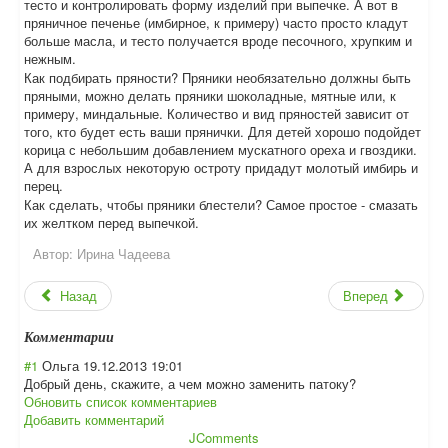
тесто и контролировать форму изделий при выпечке. А вот в
пряничное печенье (имбирное, к примеру) часто просто кладут
больше масла, и тесто получается вроде песочного, хрупким и
нежным.
Как подбирать пряности? Пряники необязательно должны быть
пряными, можно делать пряники шоколадные, мятные или, к
примеру, миндальные. Количество и вид пряностей зависит от
того, кто будет есть ваши прянички. Для детей хорошо подойдет
корица с небольшим добавлением мускатного ореха и гвоздики.
А для взрослых некоторую остроту придадут молотый имбирь и
перец.
Как сделать, чтобы пряники блестели? Самое простое - смазать
их желтком перед выпечкой.
Автор:
Ирина Чадеева
Назад
Вперед
Комментарии
#1
Ольга
19.12.2013 19:01
Добрый день, скажите, а чем можно заменить патоку?
Обновить список комментариев
Добавить комментарий
JComments