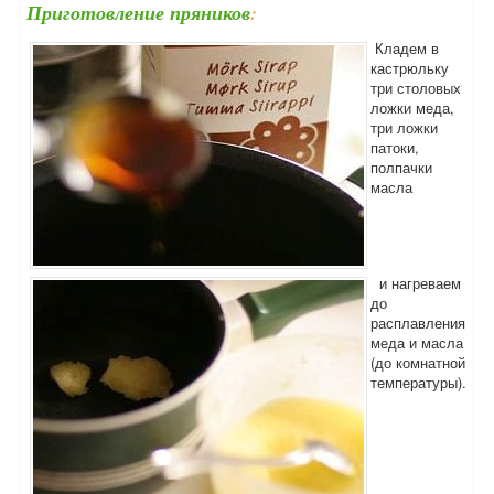
Приготовление пряников
:
Кладем в
кастрюльку
три столовых
ложки меда,
три ложки
патоки,
полпачки
масла
и нагреваем
до
расплавления
меда и масла
(до комнатной
температуры).