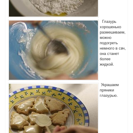
Глазурь
хорошенько
размешиваем,
можно
подогреть
немного в свч,
она станет
более
жидкой.
Украшаем
пряники
глазурью.