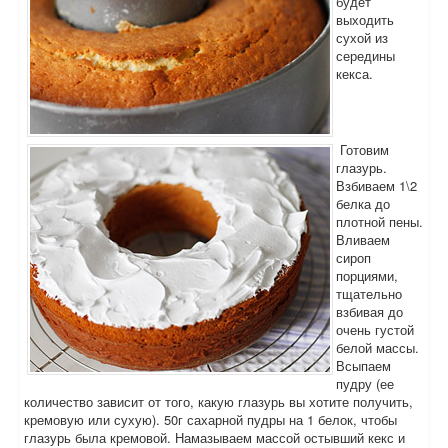
будет
выходить
сухой из
середины
кекса.
Готовим
глазурь.
Взбиваем 1\2
белка до
плотной пены.
Вливаем
сироп
порциями,
тщательно
взбивая до
очень густой
белой массы.
Всыпаем
пудру (ее
количество зависит от того, какую глазурь вы хотите получить,
кремовую или сухую). 50г сахарной пудры на 1 белок, чтобы
глазурь была кремовой. Намазываем массой остывший кекс и