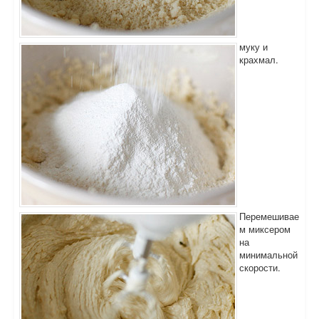
муку и
крахмал.
Перемешивае
м миксером
на
минимальной
скорости.