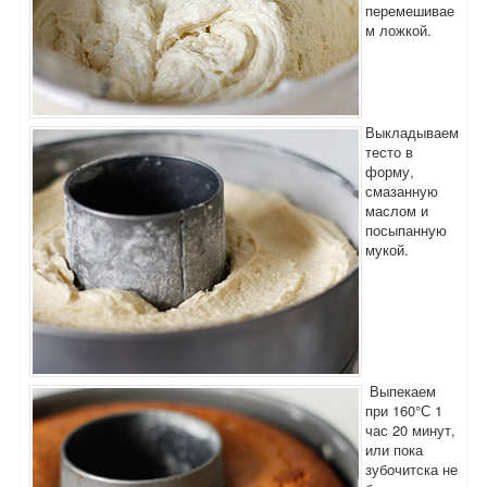
перемешивае
м ложкой.
Выкладываем
тесто в
форму,
смазанную
маслом и
посыпанную
мукой.
Выпекаем
при 160°С 1
час 20 минут,
или пока
зубочитска не