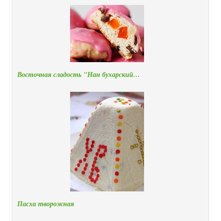
Восточная сладость "Нан бухарский…
Пасха творожная