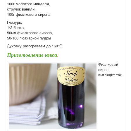
100г молотого миндаля,
стручок ванили,
100г фиалкового сиропа
Глазурь:
1\2 белка,
50мл фиалкового сиропа,
50-100 г сахарной пудры
Духовку разогреваем до 160°С
Приготовление кекса
:
Фиалковый
сироп
выглядит так.