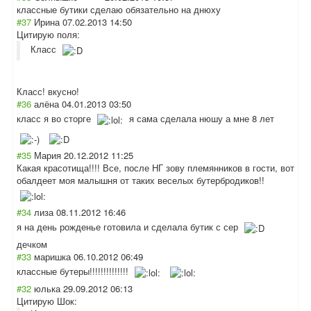
классные бутики сделаю обязательно на днюху
#37
Ирина
07.02.2013 14:50
Цитирую поля:
Класс
Класс! вкусно!
#36
алёна
04.01.2013 03:50
класс я во сторге
я сама сделала нюшу а мне 8 лет
#35
Мария
20.12.2012 11:25
Какая красотища!!!! Все, после НГ зову племянников в гости, вот
обалдеет моя малышня от таких веселых бутербродиков!!
#34
лиза
08.11.2012 16:46
я на день рожденье готовила и сделала бутик с сер
дечком
#33
маришка
06.10.2012 06:49
классные бутеры!!!!!!!!!
!!!!!
#32
юлька
29.09.2012 06:13
Цитирую Шок: