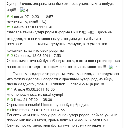
Супер!!! очень здорова мне бы хотелось увидеть, что нибудь
ещё!!!
#14
некит
07.10.2011 12:57
охененые бутики!!!!!!=)
#13
ольга
03.10.2011 20:40
сделала такие бутерброды в форме мышки))))))))))
), даже не
ожидала, что они у меня получатся,мои детки были в
восторге.......
.......милые девушки, мамули, кто умеет так
криативить, шлите свои рецепты
#12
Сашенька
12.08.2011 17:53
Очень симпотичный бутерброд мышка, а хотя все про супер, так
аппетитно выглядят что прям хочется съесть монитов !!!
.... Очень благодарна за рецепты, сама бы никогда не подумала
что можно сделать невероятно красивый бутерброд из яйца,
перца сладкого , хлеба, и оливок ... спасибо ещё раз !!!!
#11
Алеся
05.08.2011 18:35
мне понравилась мышка! супер!
#10
Вита
21.07.2011 08:30
Огромное спасибо! Просто супер бутербродики!
#9
foto-recepti.ru
07.07.2011 04:56
Рецепты из книжки про украшение бутербродов, сейчас уж и не
помню как называется, кроме лунтика и нюши. Фотки мои.
Сейчас посмотрела, мои фотки уже по всему интернету