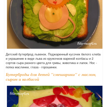
Детский бутерброд львенок. Поджаренный кусочек белого хлеба
и украшение в виде льва из кружочков вареной колбасы и 2
сортов сыра разного цвета для гривы, животика и лапок. Нос -
попка маслинки, глаза - горошинки.
Бутерброды для детей "смешарики" с маслом,
сыром и колбасой