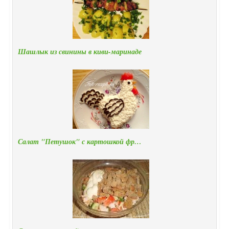
Шашлык из свинины в киви-маринаде
Салат "Петушок" с картошкой фр…