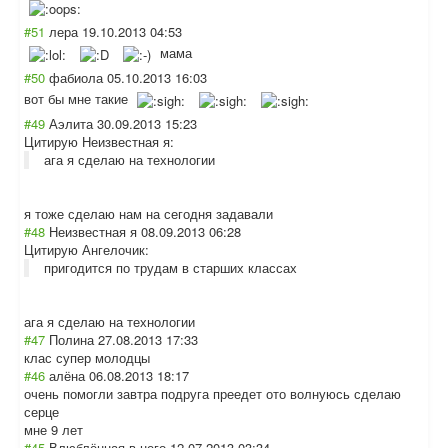
#51
лера
19.10.2013 04:53
мама
#50
фабиола
05.10.2013 16:03
вот бы мне такие
#49
Аэлита
30.09.2013 15:23
Цитирую Неизвестная я:
ага я сделаю на технологии
я тоже сделаю нам на сегодня задавали
#48
Неизвестная я
08.09.2013 06:28
Цитирую Ангелочик:
пригодится по трудам в старших классах
ага я сделаю на технологии
#47
Полина
27.08.2013 17:33
клас супер молодцы
#46
алёна
06.08.2013 18:17
очень помогли завтра подруга преедет ото волнуюсь сделаю
серце
мне 9 лет
#45
Влюблённая в него
12.07.2013 03:34