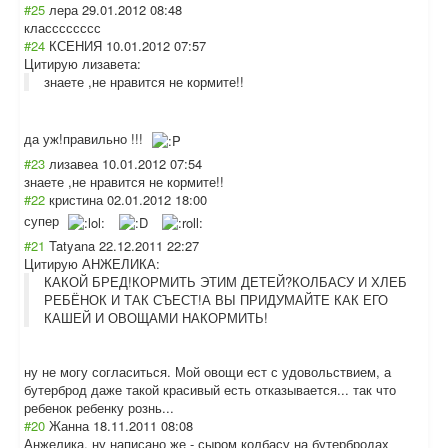
#25
лера
29.01.2012 08:48
класссссссс
#24
КСЕНИЯ
10.01.2012 07:57
Цитирую лизавета:
знаете ,не нравится не кормите!!
да уж!правильно !!!
#23
лизавеа
10.01.2012 07:54
знаете ,не нравится не кормите!!
#22
кристина
02.01.2012 18:00
супер
#21
Tatyana
22.12.2011 22:27
Цитирую АНЖЕЛИКА:
КАКОЙ БРЕД!КОРМИТЬ ЭТИМ ДЕТЕЙ?КОЛБАСУ И ХЛЕБ
РЕБЁНОК И ТАК СЪЕСТ!А ВЫ ПРИДУМАЙТЕ КАК ЕГО
КАШЕЙ И ОВОЩАМИ НАКОРМИТЬ!
ну не могу согласиться. Мой овощи ест с удовольствием, а
бутерброд даже такой красивый есть отказывается... так что
ребенок ребенку рознь...
#20
Жанна
18.11.2011 08:08
Анжелика, ну написано же - сыром колбасу на бутербродах