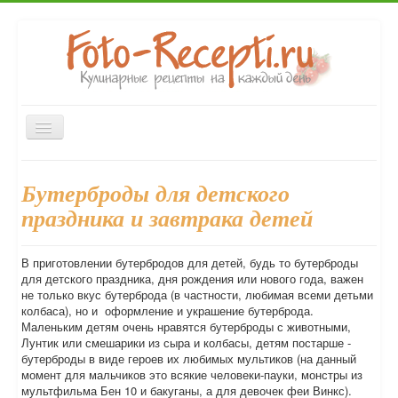
Включить/
выключить
навигацию
Главная
Первые блюда
Вторые блюда
Закуски
Бутерброды для детского
Десерты
Выпечка
Напитки
Консервирование
праздника и завтрака детей
Форум
В приготовлении бутербродов для детей, будь то бутерброды
для детского праздника, дня рождения или нового года, важен
не только вкус бутерброда (в частности, любимая всеми детьми
колбаса), но и оформление и украшение бутерброда.
Маленьким детям очень нравятся бутерброды с животными,
Лунтик или смешарики из сыра и колбасы, детям постарше -
бутерброды в виде героев их любимых мультиков (на данный
момент для мальчиков это всякие человеки-пауки, монстры из
мультфильма Бен 10 и бакуганы, а для девочек феи Винкс).