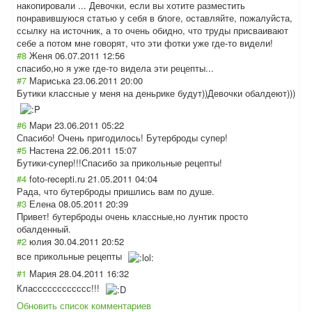
накопировали ... Девочки, если вы хотите разместить
понравившуюся статью у себя в блоге, оставляйте, пожалуйста,
ссылку на источник, а то очень обидно, что труды присваивают
себе а потом мне говорят, что эти фотки уже где-то видели!
#8
Женя
06.07.2011 12:56
спасибо,но я уже где-то видела эти рецепты...
#7
Мариська
23.06.2011 20:00
Бутики классные у меня на деньрике будут))Девочки обалдеют)))
#6
Мари
23.06.2011 05:22
Спасибо! Очень пригодилось! Бутерброды супер!
#5
Настена
22.06.2011 15:07
Бутики-супер!!!
Спасибо за прикольные рецепты!
#4
foto-recepti.ru
21.05.2011 04:04
Рада, что бутерброды пришлись вам по душе.
#3
Елена
08.05.2011 20:39
Привет! бутерброды очень классные,но лунтик просто
обалденный.
#2
юлия
30.04.2011 20:52
все прикольные рецепты
#1
Мария
28.04.2011 16:32
Класссссссссссс
!!!
Обновить список комментариев