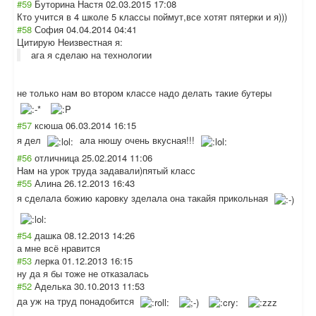
#59
Буторина Настя
02.03.2015 17:08
Кто учится в 4 школе 5 классы поймут,все хотят пятерки и я)))
#58
София
04.04.2014 04:41
Цитирую Неизвестная я:
ага я сделаю на технологии
не только нам во втором классе надо делать такие бутеры
#57
ксюша
06.03.2014 16:15
я дел
ала нюшу очень вкусная!!!
#56
отличница
25.02.2014 11:06
Нам на урок труда задавали)пятый класс
#55
Алина
26.12.2013 16:43
я сделала божию каровку зделала она такайя прикольная
#54
дашка
08.12.2013 14:26
а мне всё нравится
#53
лерка
01.12.2013 16:15
ну да я бы тоже не отказалась
#52
Аделька
30.10.2013 11:53
да уж на труд понадобится