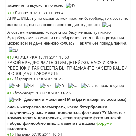
замените, и вкусно, и полезно
#19
Лизавета
18.11.2011 08:04
АНЖЕЛИКЕ: ну не скажите, мой простой бутерброд то съесть не
заставишь, вы наверное своего на диете держите
А совсем малышей, которым колбасу нельзя, тут никто
бутербродами кормить и не собирается, хотя в День рождения
можно все! И даже немного колбасы. Так что без повода паника
#18
АНЖЕЛИКА
17.11.2011 15:50
КАКОЙ БРЕД!КОРМИТЬ ЭТИМ ДЕТЕЙ?КОЛБАСУ И ХЛЕБ
РЕБЁНОК И ТАК СЪЕСТ!А ВЫ ПРИДУМАЙТЕ КАК ЕГО КАШЕЙ
И ОВОЩАМИ НАКОРМИТЬ!
#17
Маргарит
10.10.2011 16:47
это просто супер
#16
foto-recepti.ru
08.10.2011 08:45
Девочки и мальчики! Мне (да и наверное всем вам)
очень интересно посмотреть, какие бутербродики
получились у вас, может поделитесь фотками??? Можете к
комментариям прикрепить, если загрузите фото на какой-
нибудь файлообменник, а можете на нашем
форуме
выложить.
#15
Наталья
07.10.2011 16:04