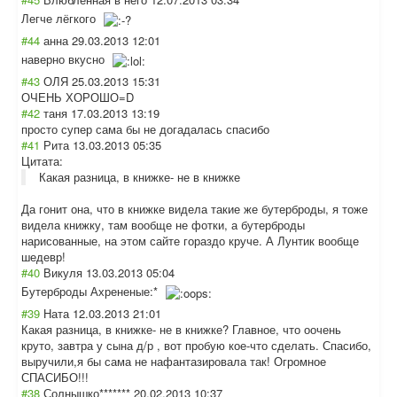
Легче лёгкого
#44
анна
29.03.2013 12:01
наверно вкусно
#43
ОЛЯ
25.03.2013 15:31
ОЧЕНЬ ХОРОШО=D
#42
таня
17.03.2013 13:19
просто супер сама бы не догадалась спасибо
#41
Рита
13.03.2013 05:35
Цитата:
Какая разница, в книжке- не в книжке
Да гонит она, что в книжке видела такие же бутерброды, я тоже
видела книжку, там вообще не фотки, а бутерброды
нарисованные, на этом сайте гораздо круче. А Лунтик вообще
шедевр!
#40
Викуля
13.03.2013 05:04
Бутерброды Ахрененые:*
#39
Ната
12.03.2013 21:01
Какая разница, в книжке- не в книжке? Главное, что оочень
круто, завтра у сына д/р , вот пробую кое-что сделать. Спасибо,
выручили,я бы сама не нафантазировала так! Огромное
СПАСИБО!!!
#38
Солнышко*******
20.02.2013 10:37