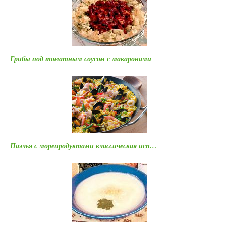
Грибы под томатным соусом с макаронами
Паэлья с морепродуктами классическая исп…