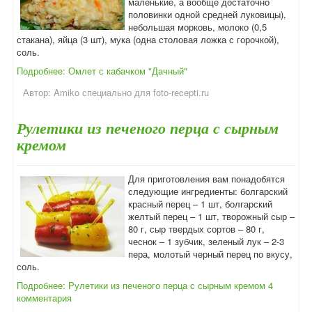
маленькие, а вообще достаточно
половинки одной средней луковицы),
небольшая морковь, молоко (0,5
стакана), яйца (3 шт), мука (одна столовая ложка с горочкой),
соль.
Подробнее: Омлет с кабачком "Дачный"
Автор:
Amiko специально для foto-recepti.ru
Рулетики из печеного перца с сырным
кремом
Для приготовления вам понадобятся
следующие ингредиенты: болгарский
красный перец – 1 шт, болгарский
желтый перец – 1 шт, творожный сыр –
80 г, сыр твердых сортов – 80 г,
чеснок – 1 зубчик, зеленый лук – 2-3
пера, молотый черный перец по вкусу,
соль.
Подробнее: Рулетики из печеного перца с сырным кремом
4
комментария