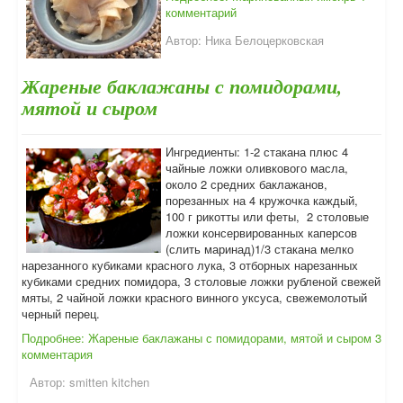
комментарий
Автор:
Ника Белоцерковская
Жареные баклажаны с помидорами,
мятой и сыром
Ингредиенты: 1-2 стакана плюс 4
чайные ложки оливкового масла,
около 2 средних баклажанов,
порезанных на 4 кружочка каждый,
100 г рикотты или феты, 2 столовые
ложки консервированных каперсов
(слить маринад)1/3 стакана мелко
нарезанного кубиками красного лука, 3 отборных нарезанных
кубиками средних помидора, 3 столовые ложки рубленой свежей
мяты, 2 чайной ложки красного винного уксуса, свежемолотый
черный перец.
Подробнее: Жареные баклажаны с помидорами, мятой и сыром
3
комментария
Автор:
smitten kitchen