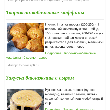
Творожно-кабачковые маффины
Нужно: 1 пачка творога (200-250г), 1
небольшой кабачок/цуккини, 3 яйца,
100г сливочного масла, 200-220 г муки
(1,5 чашки), чайная ложка с горкой
разрыхлителя для выпечки, маленький
пучок укропа, соль, перец
Подробнее: Творожно-кабачковые
маффины
10 комментариев
Автор:
foto-recepti.ru
Закуска баклажаны с сыром
Нужно: баклажан, чеснок (лучше
молодой), базилик свежий, тимьян
сушеный, копченый или любой острый
сыр
Подробнее: Закуска баклажаны с