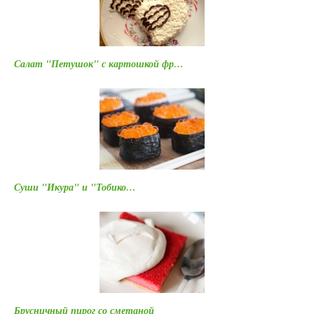
Салат "Петушок" с картошкой фр…
Суши "Икура" и "Тобико…
Брусничный пирог со сметаной