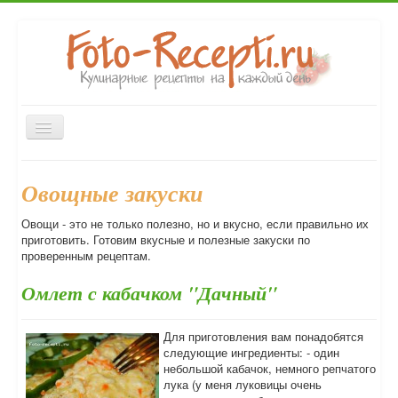
Включить/
выключить
навигацию
Главная
Первые блюда
Вторые блюда
Закуски
Овощные закуски
Десерты
Выпечка
Напитки
Консервирование
Овощи - это не только полезно, но и вкусно, если правильно их
Форум
приготовить. Готовим вкусные и полезные закуски по
проверенным рецептам.
Омлет с кабачком "Дачный"
Для приготовления вам понадобятся
следующие ингредиенты: - один
небольшой кабачок, немного репчатого
лука (у меня луковицы очень