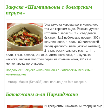
Закуска «Шампиньоны с болгарским
перцем»
Эта закуска хороша как в холодном,
так и в горячем виде. Рекомендуется
готовить с запасом, т.к. съедается
быстро. На 2 небольшие порции: 300 г
шампиньонов, 1 большой болгарский
перец красного цвета (можно желтый),
2 ст.л. растительного масла, 1 ч.л.
соли, 1 ч.л. сахара, 2-3 ст.л. лимонного сока, 1-2 зубочка
чеснока, черный молотый перец на кончике ножа, 2-3 ст.л.
мелконарезанного укропа
Подробнее: Закуска «Шампиньоны с болгарским перцем»
6
комментариев
Автор:
Мария (SimaSS) специально для foto-recepti.ru
Баклажаны а-ля Пармиджано
Ингредиенты: баклажаны, твердый сыр