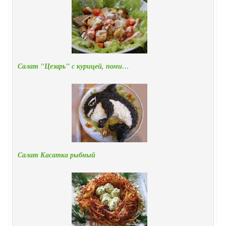
Салат "Цезарь" с курицей, поми…
Салат Касатка рыбный