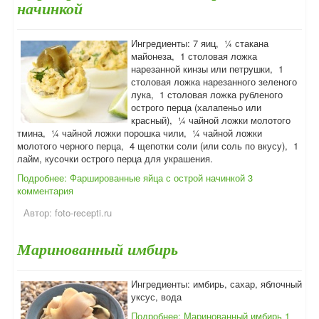
начинкой
Ингредиенты: 7 яиц, ¼ стакана
майонеза, 1 столовая ложка
нарезанной кинзы или петрушки, 1
столовая ложка нарезанного зеленого
лука, 1 столовая ложка рубленого
острого перца (халапеньо или
красный), ¼ чайной ложки молотого
тмина, ¼ чайной ложки порошка чили, ¼ чайной ложки
молотого черного перца, 4 щепотки соли (или соль по вкусу), 1
лайм, кусочки острого перца для украшения.
Подробнее: Фаршированные яйца с острой начинкой
3
комментария
Автор:
foto-recepti.ru
Маринованный имбирь
Ингредиенты: имбирь, сахар, яблочный
уксус, вода
Подробнее: Маринованный имбирь
1