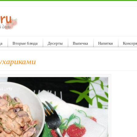
да
Вторые блюда
Десерты
Выпечка
Напитки
Консер
сухариками