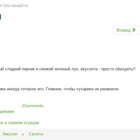
foto-recepti.ru
Вперед
й сладкий перчик и свежий зеленый лук, вкуснота - просто обалдеть!!
оже иногда готовлю его. Главное, чтобы сухарики не размокли.
JComments
ариками
ью и свежим огурцом
Закуски
Салаты