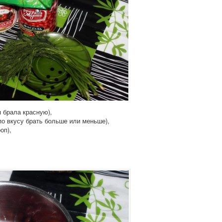
я брала красную),
по вкусу брать больше или меньше),
оп),