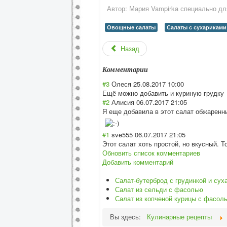
Автор:
Мария Vampirka специально для 
Овощные салаты
Салаты с сухариками
Назад
Комментарии
#3
Олеся
25.08.2017 10:00
Ещё можно добавить и куриную грудку
#2
Алисия
06.07.2017 21:05
Я еще добавила в этот салат обжаренны
#1
sve555
06.07.2017 21:05
Этот салат хоть простой, но вкусный. Т
Обновить список комментариев
Добавить комментарий
Салат-бутерброд с грудинкой и сух
Салат из сельди с фасолью
Салат из копченой курицы с фасол
Вы здесь:
Кулинарные рецепты